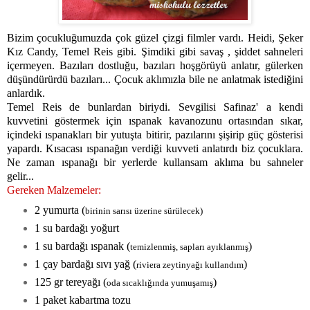
Bizim çocukluğumuzda çok güzel çizgi filmler vardı. Heidi, Şeker
Kız Candy, Temel Reis gibi. Şimdiki gibi savaş , şiddet sahneleri
içermeyen. Bazıları dostluğu, bazıları hoşgörüyü anlatır, gülerken
düşündürürdü bazıları... Çocuk aklımızla bile ne anlatmak istediğini
anlardık.
Temel Reis de bunlardan biriydi. Sevgilisi Safinaz' a kendi
kuvvetini göstermek için ıspanak kavanozunu ortasından sıkar,
içindeki ıspanakları bir yutuşta bitirir, pazılarını şişirip güç gösterisi
yapardı. Kısacası ıspanağın verdiği kuvveti anlatırdı biz çocuklara.
Ne zaman ıspanağı bir yerlerde kullansam aklıma bu sahneler
gelir...
Gereken Malzemeler:
2 yumurta (
birinin sarısı üzerine sürülecek)
1 su bardağı yoğurt
1 su bardağı ıspanak (
)
temizlenmiş, sapları ayıklanmış
1 çay bardağı sıvı yağ (
)
riviera zeytinyağı kullandım
125 gr tereyağı (
)
oda sıcaklığında yumuşamış
1 paket kabartma tozu