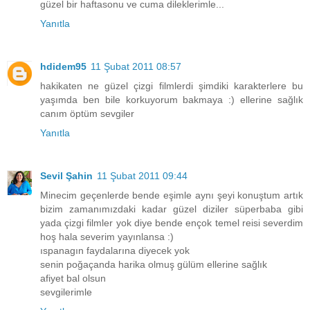
güzel bir haftasonu ve cuma dileklerimle...
Yanıtla
hdidem95
11 Şubat 2011 08:57
hakikaten ne güzel çizgi filmlerdi şimdiki karakterlere bu
yaşımda ben bile korkuyorum bakmaya :) ellerine sağlık
canım öptüm sevgiler
Yanıtla
Sevil Şahin
11 Şubat 2011 09:44
Minecim geçenlerde bende eşimle aynı şeyi konuştum artık
bizim zamanımızdaki kadar güzel diziler süperbaba gibi
yada çizgi filmler yok diye bende ençok temel reisi severdim
hoş hala severim yayınlansa :)
ıspanagın faydalarına diyecek yok
senin poğaçanda harika olmuş gülüm ellerine sağlık
afiyet bal olsun
sevgilerimle