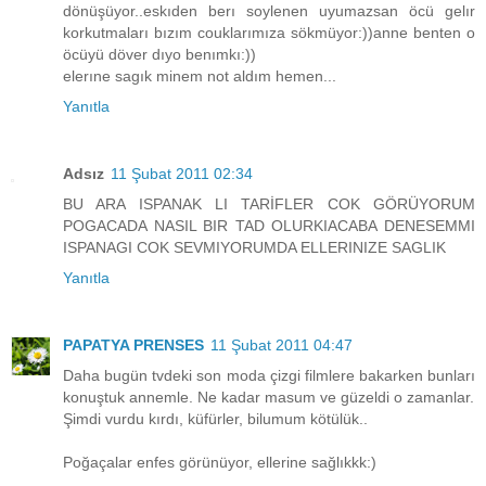
dönüşüyor..eskıden berı soylenen uyumazsan öcü gelır
korkutmaları bızım couklarımıza sökmüyor:))anne benten o
öcüyü döver dıyo benımkı:))
elerıne sagık minem not aldım hemen...
Yanıtla
Adsız
11 Şubat 2011 02:34
BU ARA ISPANAK LI TARİFLER COK GÖRÜYORUM
POGACADA NASIL BIR TAD OLURKIACABA DENESEMMI
ISPANAGI COK SEVMIYORUMDA ELLERINIZE SAGLIK
Yanıtla
PAPATYA PRENSES
11 Şubat 2011 04:47
Daha bugün tvdeki son moda çizgi filmlere bakarken bunları
konuştuk annemle. Ne kadar masum ve güzeldi o zamanlar.
Şimdi vurdu kırdı, küfürler, bilumum kötülük..
Poğaçalar enfes görünüyor, ellerine sağlıkkk:)