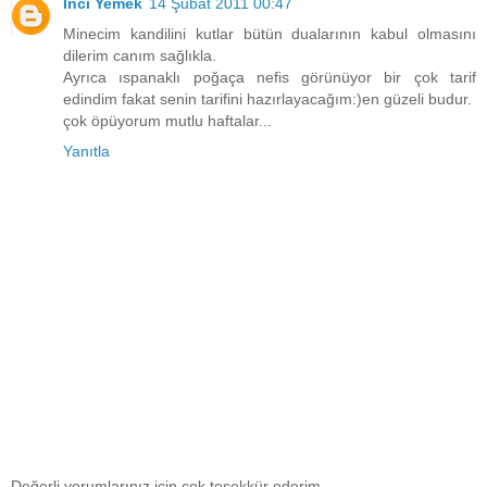
İnci Yemek
14 Şubat 2011 00:47
Minecim kandilini kutlar bütün dualarının kabul olmasını
dilerim canım sağlıkla.
Ayrıca ıspanaklı poğaça nefis görünüyor bir çok tarif
edindim fakat senin tarifini hazırlayacağım:)en güzeli budur.
çok öpüyorum mutlu haftalar...
Yanıtla
Değerli yorumlarınız için çok teşekkür ederim.