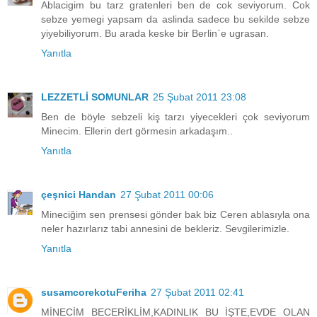
Ablacigim bu tarz gratenleri ben de cok seviyorum. Cok
sebze yemegi yapsam da aslinda sadece bu sekilde sebze
yiyebiliyorum. Bu arada keske bir Berlin`e ugrasan.
Yanıtla
LEZZETLİ SOMUNLAR
25 Şubat 2011 23:08
Ben de böyle sebzeli kiş tarzı yiyecekleri çok seviyorum
Minecim. Ellerin dert görmesin arkadaşım..
Yanıtla
çeşnici Handan
27 Şubat 2011 00:06
Mineciğim sen prensesi gönder bak biz Ceren ablasıyla ona
neler hazırlarız tabi annesini de bekleriz. Sevgilerimizle.
Yanıtla
susamcorekotuFeriha
27 Şubat 2011 02:41
MİNECİM BECERİKLİM,KADINLIK BU İŞTE,EVDE OLAN