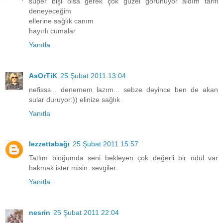
süper bişi olsa gerek çok güzel görünüyor aldım tarifi
deneyeceğim
ellerine sağlık canım
hayırlı cumalar
Yanıtla
AsOrTiK
25 Şubat 2011 13:04
nefisss... denemem lazım... sebze deyince ben de akan
sular duruyor:)) elinize sağlık
Yanıtla
lezzettabağı
25 Şubat 2011 15:57
Tatlım bloğumda seni bekleyen çok değerli bir ödül var
bakmak ister misin. sevgiler.
Yanıtla
nesrin
25 Şubat 2011 22:04