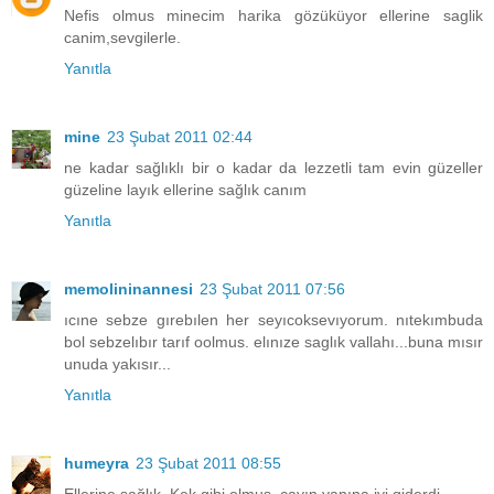
Nefis olmus minecim harika gözüküyor ellerine saglik
canim,sevgilerle.
Yanıtla
mine
23 Şubat 2011 02:44
ne kadar sağlıklı bir o kadar da lezzetli tam evin güzeller
güzeline layık ellerine sağlık canım
Yanıtla
memolininannesi
23 Şubat 2011 07:56
ıcıne sebze gırebılen her seyıcoksevıyorum. nıtekımbuda
bol sebzelıbır tarıf oolmus. elınıze saglık vallahı...buna mısır
unuda yakısır...
Yanıtla
humeyra
23 Şubat 2011 08:55
Ellerine sağlık. Kek gibi olmuş, çayın yanına iyi giderdi.