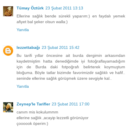
Tümay Öztürk
23 Şubat 2011 13:13
Ellerine sağlık bende sürekli yaparım:) en faydalı yemek
afiyet bal şeker olsun walla:)
Yanıtla
lezzettabağı
23 Şubat 2011 15:42
Bu tarifi yıllar öncesine ait burda dergimin arkasından
kaydetmiştim hatta denediğimde iyi fotoğraflayamadığım
için de Burda daki fotpoğrafı belirterek koymuştum
bloğuma. Böyle tatlar bizimde favorimizdir sağlıklı ve hafif..
seninde ellerine sağlık görüşmek üzere sevgiyle kal..
Yanıtla
Zeynep'le Tarifler
23 Şubat 2011 17:00
canım mis kokulummm
ellerine sağlık ,acayip lezzetli görünüyor
çoooook öperim:)