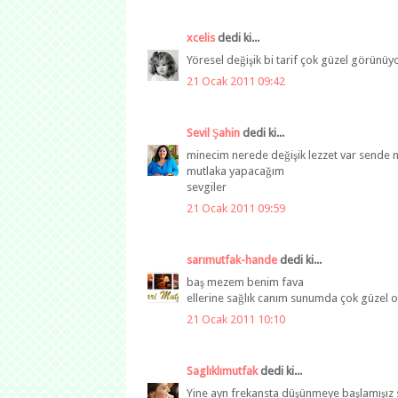
xcelis
dedi ki...
Yöresel değişik bi tarif çok güzel görünüyo
21 Ocak 2011 09:42
Sevil Şahin
dedi ki...
minecim nerede değişik lezzet var sende n
mutlaka yapacağım
sevgiler
21 Ocak 2011 09:59
sarımutfak-hande
dedi ki...
baş mezem benim fava
ellerine sağlık canım sunumda çok güzel 
21 Ocak 2011 10:10
Saglıklımutfak
dedi ki...
Yine ayn frekansta düşünmeye başlamışız se