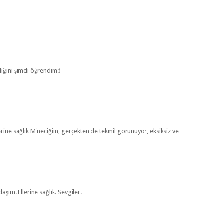
dığını şimdi öğrendim:)
lerine sağlık Mineciğim, gerçekten de tekmil görünüyor, eksiksiz ve
şım. Ellerine sağlık. Sevgiler.