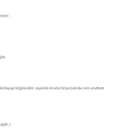
nuyor.
lık.
ğlık.Bayağı bilgilendim sayende.Arada biryazsamda seni unuttum
ğlık ;)