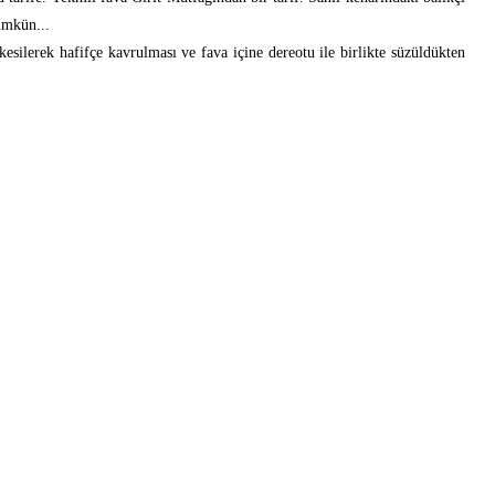
ümkün...
kesilerek hafifçe kavrulması ve fava içine dereotu ile birlikte süzüldükten