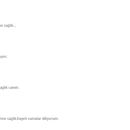
 sağlık...
uyor.
ağlık canım.
ine sağlık.hayırlı cumalar diliyorum.