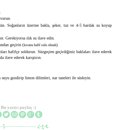
.
avurun.
zün. Soğanların üzerine bakla, şeker, tuz ve 4-5 bardak su koyup
ın. Gerekiyorsa ılık su ilave edin.
ndan geçirin (
).
kıvamı hafif sulu olmalı
nları hafifçe soldurun. Süzgeçten geçirdiğiniz baklaları ilave ederek
da ilave ederek karıştırın.
 suyu gezdirip limon dilimleri, nar taneleri ile süsleyin.
Bu yazıyı paylaş :)