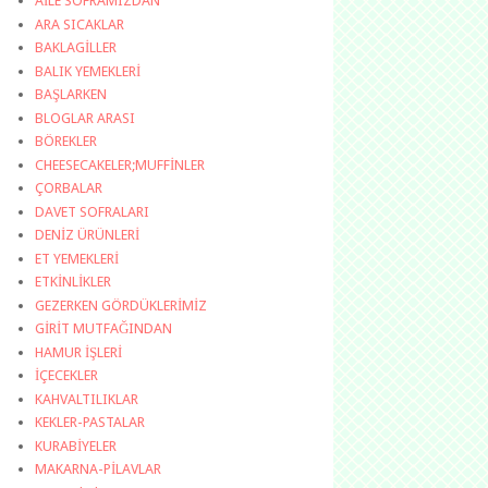
AİLE SOFRAMIZDAN
ARA SICAKLAR
BAKLAGİLLER
BALIK YEMEKLERİ
BAŞLARKEN
BLOGLAR ARASI
BÖREKLER
CHEESECAKELER;MUFFİNLER
ÇORBALAR
DAVET SOFRALARI
DENİZ ÜRÜNLERİ
ET YEMEKLERİ
ETKİNLİKLER
GEZERKEN GÖRDÜKLERİMİZ
GİRİT MUTFAĞINDAN
HAMUR İŞLERİ
İÇECEKLER
KAHVALTILIKLAR
KEKLER-PASTALAR
KURABİYELER
MAKARNA-PİLAVLAR