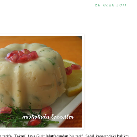
20 Ocak 2011
 tarife. Tekmil fava Girit Mutfağından bir tarif. Sahil kenarındaki balıkçı