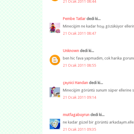
21 Ocak 2011 08:44
Pembe Tatlar
dedi ki...
Mineciğim ne kadar hoşş gözüküyor ellerine
21 Ocak 2011 08:47
Unknown
dedi ki...
ben hic fava yapmadim, cok harika gorun
21 Ocak 2011 08:55
çeşnici Handan
dedi ki...
Mineciğim görüntü sunum süper ellerine s
21 Ocak 2011 09:14
mutfagabuyrun
dedi ki...
ne kadar güzel bir görüntü arkadaşım.eller
21 Ocak 2011 09:35