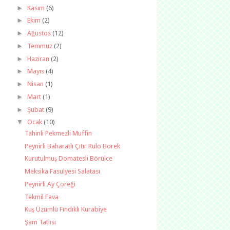
►
Kasım
(6)
►
Ekim
(2)
►
Ağustos
(12)
►
Temmuz
(2)
►
Haziran
(2)
►
Mayıs
(4)
►
Nisan
(1)
►
Mart
(1)
►
Şubat
(9)
▼
Ocak
(10)
Tahinli Pekmezli Muffin
Peynirli Baharatlı Çıtır Rulo Börek
Kurutulmuş Domatesli Börülce
Meksika Fasulyesi Salatası
Peynirli Ay Çöreği
Tekmil Fava
Kuş Üzümlü Fındıklı Kurabiye
Şam Tatlısı