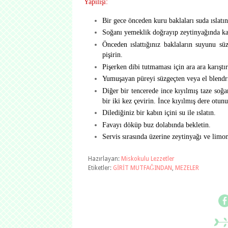
Yapılışı:
Bir gece önceden kuru baklaları suda ıslatın
Soğanı yemeklik doğrayıp zeytinyağında k
Önceden ıslattığınız baklaların suyunu sü
pişirin.
Pişerken dibi tutmaması için ara ara karıştır
Yumuşayan püreyi süzgeçten veya el blendrı
Diğer bir tencerede ince kıyılmış taze soğa
bir iki kez çevirin. İnce kıyılmış dere otunu
Dilediğiniz bir kabın içini su ile ıslatın.
Favayı döküp buz dolabında bekletin.
Servis sırasında üzerine zeytinyağı ve limon
Hazırlayan:
Miskokulu Lezzetler
Etiketler:
GİRİT MUTFAĞINDAN
,
MEZELER