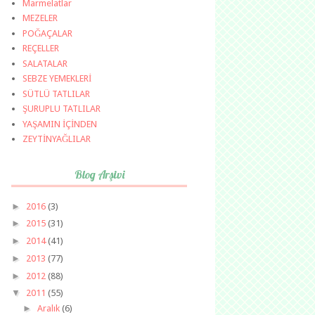
Marmelatlar
MEZELER
POĞAÇALAR
REÇELLER
SALATALAR
SEBZE YEMEKLERİ
SÜTLÜ TATLILAR
ŞURUPLU TATLILAR
YAŞAMIN İÇİNDEN
ZEYTİNYAĞLILAR
Blog Arşivi
►
2016
(3)
►
2015
(31)
►
2014
(41)
►
2013
(77)
►
2012
(88)
▼
2011
(55)
►
Aralık
(6)