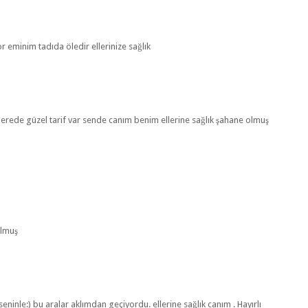
r eminim tadıda öledir ellerinize sağlık
erede güzel tarif var sende canım benim ellerine sağlık şahane olmuş
olmuş
ninle:) bu aralar aklımdan geçiyordu. ellerine sağlık canım . Hayırlı