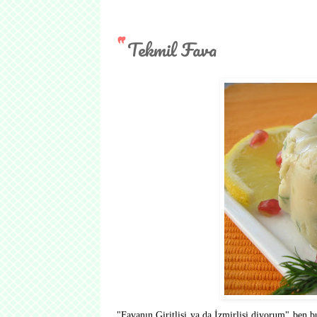
Tekmil Fava
"Favanın Giritlisi ya da İzmirlisi diyorum" ben bu