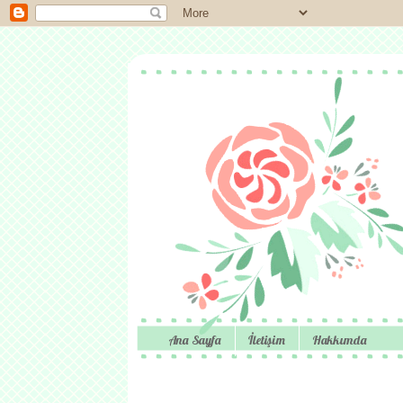
Ana Sayfa
İletişim
Hakkımda