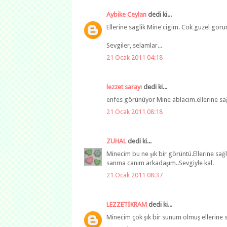
Aybike Ceylan
dedi ki...
Ellerine saglik Mine'cigim. Cok guzel goru
Sevgiler, selamlar...
21 Ocak 2011 04:18
lezzet sarayı
dedi ki...
enfes görünüyor Mine ablacım.ellerine sağ
21 Ocak 2011 08:18
ZUHAL
dedi ki...
Minecim bu ne şık bir görüntü.Ellerine sa
sanma canım arkadaşım..Sevgiyle kal.
21 Ocak 2011 08:37
LEZZETİKRAM
dedi ki...
Minecim çok şık bir sunum olmuş ellerine sa