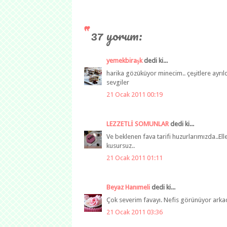
37 yorum:
yemekbiraşk
dedi ki...
harika gözüküyor minecim.. çeşitlere ayrıl
sevgiler
21 Ocak 2011 00:19
LEZZETLİ SOMUNLAR
dedi ki...
Ve beklenen fava tarifi huzurlarımızda..El
kusursuz..
21 Ocak 2011 01:11
Beyaz Hanımeli
dedi ki...
Çok severim favayı. Nefis görünüyor arkada
21 Ocak 2011 03:36