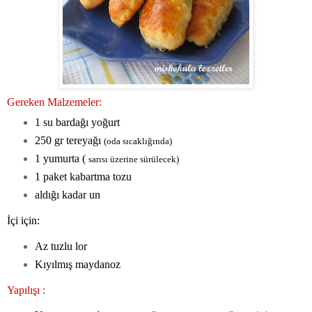
Gereken Malzemeler:
1 su bardağı yoğurt
250 gr tereyağı
(oda sıcaklığında)
1 yumurta (
sarısı üzerine sürülecek)
1 paket kabartma tozu
aldığı kadar un
İçi için:
Az tuzlu lor
Kıyılmış maydanoz
Yapılışı :