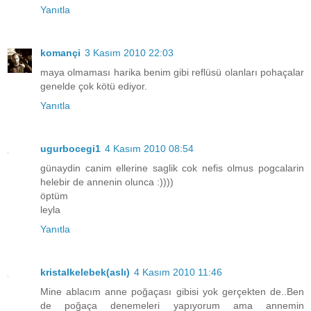
Yanıtla
komançi
3 Kasım 2010 22:03
maya olmaması harika benim gibi reflüsü olanları pohaçalar
genelde çok kötü ediyor.
Yanıtla
ugurbocegi1
4 Kasım 2010 08:54
günaydin canim ellerine saglik cok nefis olmus pogcalarin
helebir de annenin olunca :))))
öptüm
leyla
Yanıtla
kristalkelebek(aslı)
4 Kasım 2010 11:46
Mine ablacım anne poğaçası gibisi yok gerçekten de..Ben
de poğaça denemeleri yapıyorum ama annemin