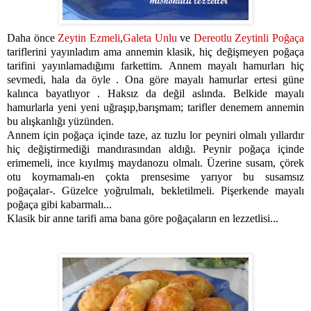
Daha önce
Zeytin Ezmeli
,
Galeta Unlu
ve
Dereotlu Zeytinli Poğaça
tariflerini yayınladım ama annemin klasik, hiç değişmeyen poğaça
tarifini yayınlamadığımı farkettim. Annem mayalı hamurları hiç
sevmedi, hala da öyle . Ona göre mayalı hamurlar ertesi güne
kalınca bayatlıyor . Haksız da değil aslında. Belkide mayalı
hamurlarla yeni yeni uğraşıp,barışmam; tarifler denemem annemin
bu alışkanlığı yüzünden.
Annem için poğaça içinde taze, az tuzlu lor peyniri olmalı yıllardır
hiç değiştirmediği mandırasından aldığı. Peynir poğaça içinde
erimemeli, ince kıyılmış maydanozu olmalı. Üzerine susam, çörek
otu koymamalı-en çokta prensesime yarıyor bu susamsız
poğaçalar-. Güzelce yoğrulmalı, bekletilmeli. Pişerkende mayalı
poğaça gibi kabarmalı...
Klasik bir anne tarifi ama bana göre poğaçaların en lezzetlisi...