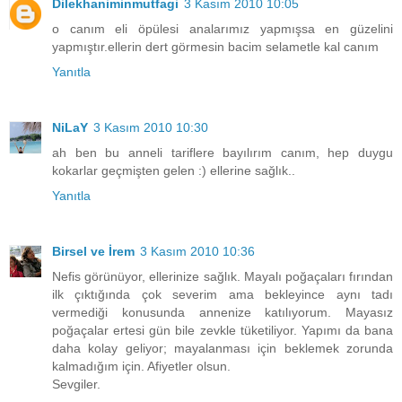
Dilekhaniminmutfagi
3 Kasım 2010 10:05
o canım eli öpülesi analarımız yapmışsa en güzelini
yapmıştır.ellerin dert görmesin bacim selametle kal canım
Yanıtla
NiLaY
3 Kasım 2010 10:30
ah ben bu anneli tariflere bayılırım canım, hep duygu
kokarlar geçmişten gelen :) ellerine sağlık..
Yanıtla
Birsel ve İrem
3 Kasım 2010 10:36
Nefis görünüyor, ellerinize sağlık. Mayalı poğaçaları fırından
ilk çıktığında çok severim ama bekleyince aynı tadı
vermediği konusunda annenize katılıyorum. Mayasız
poğaçalar ertesi gün bile zevkle tüketiliyor. Yapımı da bana
daha kolay geliyor; mayalanması için beklemek zorunda
kalmadığım için. Afiyetler olsun.
Sevgiler.