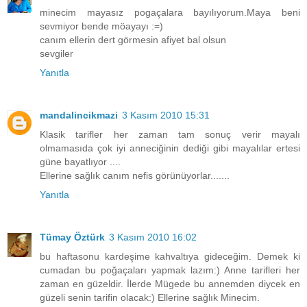
minecim mayasız pogaçalara bayılıyorum.Maya beni
sevmiyor bende möayayı :=)
canım ellerin dert görmesin afiyet bal olsun
sevgiler
Yanıtla
mandalincikmazi
3 Kasım 2010 15:31
Klasik tarifler her zaman tam sonuç verir mayalı
olmamasıda çok iyi anneciğinin dediği gibi mayalılar ertesi
güne bayatlıyor ....
Ellerine sağlık canım nefis görünüyorlar.......
Yanıtla
Tümay Öztürk
3 Kasım 2010 16:02
bu haftasonu kardeşime kahvaltıya gideceğim. Demek ki
cumadan bu poğaçaları yapmak lazım:) Anne tarifleri her
zaman en güzeldir. İlerde Mügede bu annemden diycek en
güzeli senin tarifin olacak:) Ellerine sağlık Minecim.