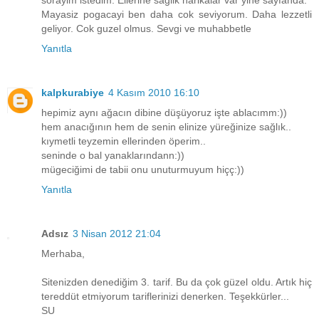
Mayasiz pogacayi ben daha cok seviyorum. Daha lezzetli
geliyor. Cok guzel olmus. Sevgi ve muhabbetle
Yanıtla
kalpkurabiye
4 Kasım 2010 16:10
hepimiz aynı ağacın dibine düşüyoruz işte ablacımm:))
hem anacığının hem de senin elinize yüreğinize sağlık..
kıymetli teyzemin ellerinden öperim..
seninde o bal yanaklarındann:))
mügeciğimi de tabii onu unuturmuyum hiçç:))
Yanıtla
Adsız
3 Nisan 2012 21:04
Merhaba,
Sitenizden denediğim 3. tarif. Bu da çok güzel oldu. Artık hiç
tereddüt etmiyorum tariflerinizi denerken. Teşekkürler...
SU