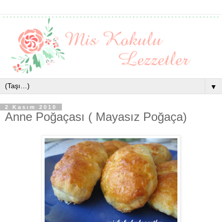
▼
2 Kasım 2010
Anne Poğaçası ( Mayasız Poğaça)