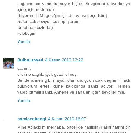
poğaçasının yerini tutmuyor hiçbiri..Sevgilerini katıyorlar ya
içine, işte neden o:).
Biliyorum ki Mügeciğim için de aynısı geçerlidir:).
Sizleri çok seviyor, çok öpüyorum..
Umut hep bizlerle:).
kelebeğin
Yanıtla
Bulbulunyeri
4 Kasım 2010 12:22
Canım,
ellerine sağlık. Çok güzel olmuş.
Bende annen gibi mayalı olanlara çok sıcak değilim. Haklı
buluyorum ertesi güne kaldığında sanki acıyor. Hemen
yapıp bitmeli sanki. Annene ve sana en içten sevgilerimle.
Yanıtla
narcicegirengi
4 Kasım 2010 16:07
Mine Ablacigim merhaba, oncelikle nasilsin?Halini hatrini bir
sorayim istedim. Ellerine saglik harikalar var yine sayfanda.