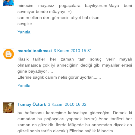
minecim mayasız pogaçalara bayılıyorum.Maya beni
sevmiyor bende möayayı :=)
canım ellerin dert görmesin afiyet bal olsun
sevgiler
Yanıtla
mandalincikmazi
3 Kasım 2010 15:31
Klasik tarifler her zaman tam sonuç verir mayalı
olmamasıda çok iyi anneciğinin dediği gibi mayalılar ertesi
güne bayatlıyor ....
Ellerine sağlık canım nefis görünüyorlar.......
Yanıtla
Tümay Öztürk
3 Kasım 2010 16:02
bu haftasonu kardeşime kahvaltıya gideceğim. Demek ki
cumadan bu poğaçaları yapmak lazım:) Anne tarifleri her
zaman en güzeldir. İlerde Mügede bu annemden diycek en
güzeli senin tarifin olacak:) Ellerine sağlık Minecim.