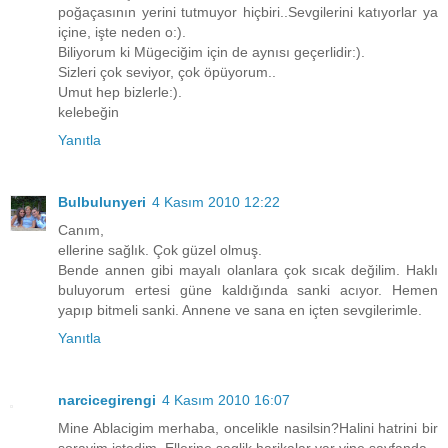
poğaçasının yerini tutmuyor hiçbiri..Sevgilerini katıyorlar ya
içine, işte neden o:).
Biliyorum ki Mügeciğim için de aynısı geçerlidir:).
Sizleri çok seviyor, çok öpüyorum..
Umut hep bizlerle:).
kelebeğin
Yanıtla
Bulbulunyeri
4 Kasım 2010 12:22
Canım,
ellerine sağlık. Çok güzel olmuş.
Bende annen gibi mayalı olanlara çok sıcak değilim. Haklı
buluyorum ertesi güne kaldığında sanki acıyor. Hemen
yapıp bitmeli sanki. Annene ve sana en içten sevgilerimle.
Yanıtla
narcicegirengi
4 Kasım 2010 16:07
Mine Ablacigim merhaba, oncelikle nasilsin?Halini hatrini bir
sorayim istedim. Ellerine saglik harikalar var yine sayfanda.