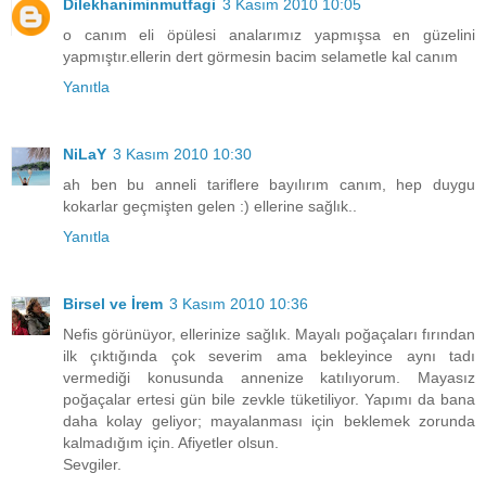
Dilekhaniminmutfagi
3 Kasım 2010 10:05
o canım eli öpülesi analarımız yapmışsa en güzelini
yapmıştır.ellerin dert görmesin bacim selametle kal canım
Yanıtla
NiLaY
3 Kasım 2010 10:30
ah ben bu anneli tariflere bayılırım canım, hep duygu
kokarlar geçmişten gelen :) ellerine sağlık..
Yanıtla
Birsel ve İrem
3 Kasım 2010 10:36
Nefis görünüyor, ellerinize sağlık. Mayalı poğaçaları fırından
ilk çıktığında çok severim ama bekleyince aynı tadı
vermediği konusunda annenize katılıyorum. Mayasız
poğaçalar ertesi gün bile zevkle tüketiliyor. Yapımı da bana
daha kolay geliyor; mayalanması için beklemek zorunda
kalmadığım için. Afiyetler olsun.
Sevgiler.