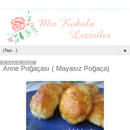
▼
2 Kasım 2010
Anne Poğaçası ( Mayasız Poğaça)