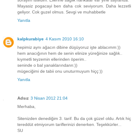
Mayasiz pogacayi ben daha cok seviyorum. Daha lezzetli
geliyor. Cok guzel olmus. Sevgi ve muhabbetle
Yanıtla
kalpkurabiye
4 Kasım 2010 16:10
hepimiz aynı ağacın dibine düşüyoruz işte ablacımm:))
hem anacığının hem de senin elinize yüreğinize sağlık..
kıymetli teyzemin ellerinden öperim..
seninde o bal yanaklarındann:))
mügeciğimi de tabii onu unuturmuyum hiçç:))
Yanıtla
Adsız
3 Nisan 2012 21:04
Merhaba,
Sitenizden denediğim 3. tarif. Bu da çok güzel oldu. Artık hiç
tereddüt etmiyorum tariflerinizi denerken. Teşekkürler...
SU