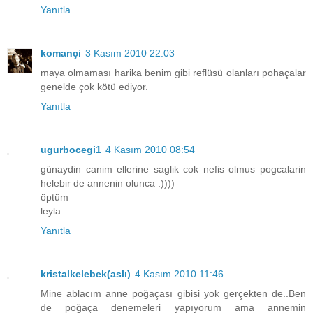
Yanıtla
komançi
3 Kasım 2010 22:03
maya olmaması harika benim gibi reflüsü olanları pohaçalar
genelde çok kötü ediyor.
Yanıtla
ugurbocegi1
4 Kasım 2010 08:54
günaydin canim ellerine saglik cok nefis olmus pogcalarin
helebir de annenin olunca :))))
öptüm
leyla
Yanıtla
kristalkelebek(aslı)
4 Kasım 2010 11:46
Mine ablacım anne poğaçası gibisi yok gerçekten de..Ben
de poğaça denemeleri yapıyorum ama annemin