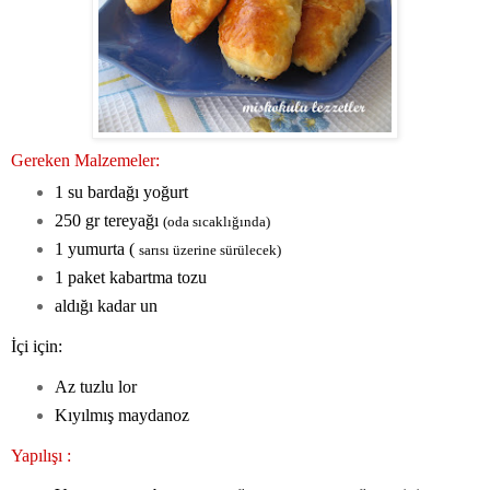
Gereken Malzemeler:
1 su bardağı yoğurt
250 gr tereyağı
(oda sıcaklığında)
1 yumurta (
sarısı üzerine sürülecek)
1 paket kabartma tozu
aldığı kadar un
İçi için:
Az tuzlu lor
Kıyılmış maydanoz
Yapılışı :