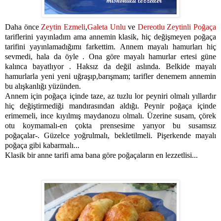
Daha önce
Zeytin Ezmeli
,
Galeta Unlu
ve
Dereotlu Zeytinli Poğaça
tariflerini yayınladım ama annemin klasik, hiç değişmeyen poğaça
tarifini yayınlamadığımı farkettim. Annem mayalı hamurları hiç
sevmedi, hala da öyle . Ona göre mayalı hamurlar ertesi güne
kalınca bayatlıyor . Haksız da değil aslında. Belkide mayalı
hamurlarla yeni yeni uğraşıp,barışmam; tarifler denemem annemin
bu alışkanlığı yüzünden.
Annem için poğaça içinde taze, az tuzlu lor peyniri olmalı yıllardır
hiç değiştirmediği mandırasından aldığı. Peynir poğaça içinde
erimemeli, ince kıyılmış maydanozu olmalı. Üzerine susam, çörek
otu koymamalı-en çokta prensesime yarıyor bu susamsız
poğaçalar-. Güzelce yoğrulmalı, bekletilmeli. Pişerkende mayalı
poğaça gibi kabarmalı...
Klasik bir anne tarifi ama bana göre poğaçaların en lezzetlisi...