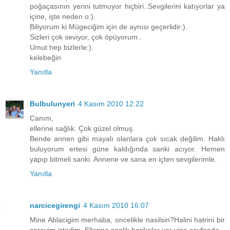
poğaçasının yerini tutmuyor hiçbiri..Sevgilerini katıyorlar ya
içine, işte neden o:).
Biliyorum ki Mügeciğim için de aynısı geçerlidir:).
Sizleri çok seviyor, çok öpüyorum..
Umut hep bizlerle:).
kelebeğin
Yanıtla
Bulbulunyeri
4 Kasım 2010 12:22
Canım,
ellerine sağlık. Çok güzel olmuş.
Bende annen gibi mayalı olanlara çok sıcak değilim. Haklı
buluyorum ertesi güne kaldığında sanki acıyor. Hemen
yapıp bitmeli sanki. Annene ve sana en içten sevgilerimle.
Yanıtla
narcicegirengi
4 Kasım 2010 16:07
Mine Ablacigim merhaba, oncelikle nasilsin?Halini hatrini bir
sorayim istedim. Ellerine saglik harikalar var yine sayfanda.