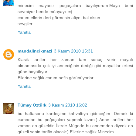
minecim mayasız pogaçalara bayılıyorum.Maya beni
sevmiyor bende möayayı :=)
canım ellerin dert görmesin afiyet bal olsun
sevgiler
Yanıtla
mandalincikmazi
3 Kasım 2010 15:31
Klasik tarifler her zaman tam sonuç verir mayalı
olmamasıda çok iyi anneciğinin dediği gibi mayalılar ertesi
güne bayatlıyor ....
Ellerine sağlık canım nefis görünüyorlar.......
Yanıtla
Tümay Öztürk
3 Kasım 2010 16:02
bu haftasonu kardeşime kahvaltıya gideceğim. Demek ki
cumadan bu poğaçaları yapmak lazım:) Anne tarifleri her
zaman en güzeldir. İlerde Mügede bu annemden diycek en
güzeli senin tarifin olacak:) Ellerine sağlık Minecim.