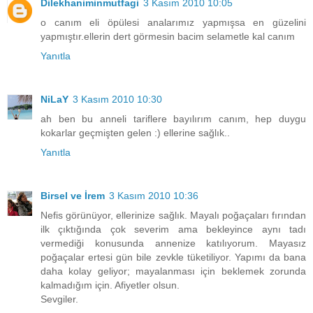
Dilekhaniminmutfagi
3 Kasım 2010 10:05
o canım eli öpülesi analarımız yapmışsa en güzelini
yapmıştır.ellerin dert görmesin bacim selametle kal canım
Yanıtla
NiLaY
3 Kasım 2010 10:30
ah ben bu anneli tariflere bayılırım canım, hep duygu
kokarlar geçmişten gelen :) ellerine sağlık..
Yanıtla
Birsel ve İrem
3 Kasım 2010 10:36
Nefis görünüyor, ellerinize sağlık. Mayalı poğaçaları fırından
ilk çıktığında çok severim ama bekleyince aynı tadı
vermediği konusunda annenize katılıyorum. Mayasız
poğaçalar ertesi gün bile zevkle tüketiliyor. Yapımı da bana
daha kolay geliyor; mayalanması için beklemek zorunda
kalmadığım için. Afiyetler olsun.
Sevgiler.