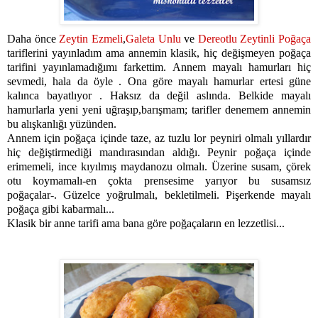
Daha önce
Zeytin Ezmeli
,
Galeta Unlu
ve
Dereotlu Zeytinli Poğaça
tariflerini yayınladım ama annemin klasik, hiç değişmeyen poğaça
tarifini yayınlamadığımı farkettim. Annem mayalı hamurları hiç
sevmedi, hala da öyle . Ona göre mayalı hamurlar ertesi güne
kalınca bayatlıyor . Haksız da değil aslında. Belkide mayalı
hamurlarla yeni yeni uğraşıp,barışmam; tarifler denemem annemin
bu alışkanlığı yüzünden.
Annem için poğaça içinde taze, az tuzlu lor peyniri olmalı yıllardır
hiç değiştirmediği mandırasından aldığı. Peynir poğaça içinde
erimemeli, ince kıyılmış maydanozu olmalı. Üzerine susam, çörek
otu koymamalı-en çokta prensesime yarıyor bu susamsız
poğaçalar-. Güzelce yoğrulmalı, bekletilmeli. Pişerkende mayalı
poğaça gibi kabarmalı...
Klasik bir anne tarifi ama bana göre poğaçaların en lezzetlisi...