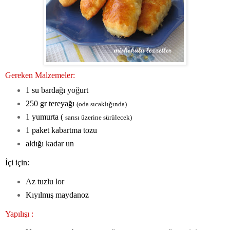
Gereken Malzemeler:
1 su bardağı yoğurt
250 gr tereyağı
(oda sıcaklığında)
1 yumurta (
sarısı üzerine sürülecek)
1 paket kabartma tozu
aldığı kadar un
İçi için:
Az tuzlu lor
Kıyılmış maydanoz
Yapılışı :