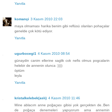
Yanıtla
komançi
3 Kasım 2010 22:03
maya olmaması harika benim gibi reflüsü olanları pohaçalar
genelde çok kötü ediyor.
Yanıtla
ugurbocegi1
4 Kasım 2010 08:54
günaydin canim ellerine saglik cok nefis olmus pogcalarin
helebir de annenin olunca :))))
öptüm
leyla
Yanıtla
kristalkelebek(aslı)
4 Kasım 2010 11:46
Mine ablacım anne poğaçası gibisi yok gerçekten de..Ben
de poğaça denemeleri yapıyorum ama annemin