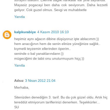
Mayasiz pogacayi ben daha cok seviyorum. Daha lezzetli
geliyor. Cok guzel olmus. Sevgi ve muhabbetle
Yanıtla
kalpkurabiye
4 Kasım 2010 16:10
hepimiz aynı ağacın dibine düşüyoruz işte ablacımm:))
hem anacığının hem de senin elinize yüreğinize sağlık..
kıymetli teyzemin ellerinden öperim..
seninde o bal yanaklarındann:))
mügeciğimi de tabii onu unuturmuyum hiçç:))
Yanıtla
Adsız
3 Nisan 2012 21:04
Merhaba,
Sitenizden denediğim 3. tarif. Bu da çok güzel oldu. Artık hiç
tereddüt etmiyorum tariflerinizi denerken. Teşekkürler...
SU