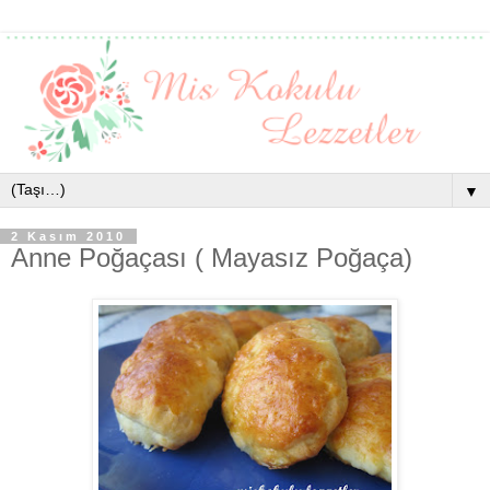
▼
2 Kasım 2010
Anne Poğaçası ( Mayasız Poğaça)