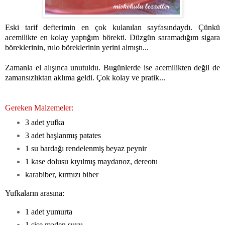
Eski tarif defterimin en çok kulanılan sayfasındaydı. Çünkü
acemilikte en kolay yaptığım börekti. Düzgün saramadığım sigara
böreklerinin, rulo böreklerinin yerini almıştı...
Zamanla el alışınca unutuldu. Bugünlerde ise acemilikten değil de
zamansızlıktan aklıma geldi. Çok kolay ve pratik...
Gereken Malzemeler:
3 adet yufka
3 adet haşlanmış patates
1 su bardağı rendelenmiş beyaz peynir
1 kase dolusu kıyılmış maydanoz, dereotu
karabiber, kırmızı biber
Yufkaların arasına:
1 adet yumurta
1 şişe maden suyu