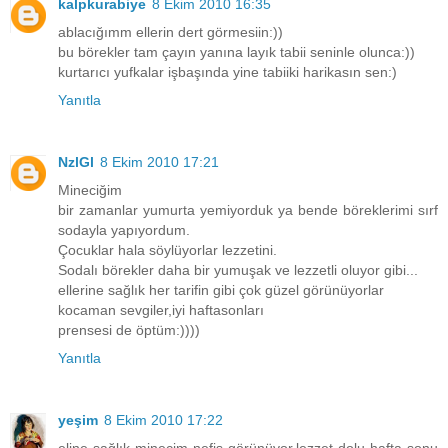
kalpkurabiye
8 Ekim 2010 16:35
ablacığımm ellerin dert görmesiin:))
bu börekler tam çayın yanına layık tabii seninle olunca:))
kurtarıcı yufkalar işbaşında yine tabiiki harikasın sen:)
Yanıtla
NzlGl
8 Ekim 2010 17:21
Mineciğim
bir zamanlar yumurta yemiyorduk ya bende böreklerimi sırf
sodayla yapıyordum.
Çocuklar hala söylüyorlar lezzetini.
Sodalı börekler daha bir yumuşak ve lezzetli oluyor gibi...
ellerine sağlık her tarifin gibi çok güzel görünüyorlar
kocaman sevgiler,iyi haftasonları
prensesi de öptüm:))))
Yanıtla
yeşim
8 Ekim 2010 17:22
eline sağlık minecim nefis görünüyor.lezzet dolu hafta sonu