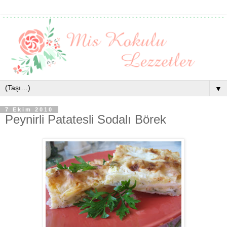
▼
7 Ekim 2010
Peynirli Patatesli Sodalı Börek