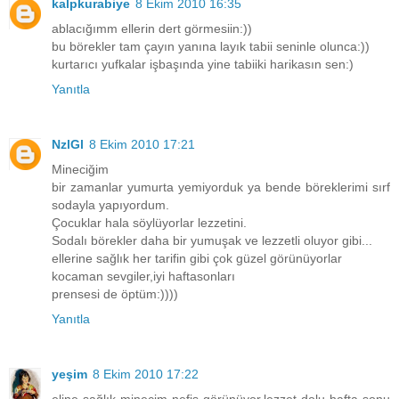
kalpkurabiye
8 Ekim 2010 16:35
ablacığımm ellerin dert görmesiin:))
bu börekler tam çayın yanına layık tabii seninle olunca:))
kurtarıcı yufkalar işbaşında yine tabiiki harikasın sen:)
Yanıtla
NzlGl
8 Ekim 2010 17:21
Mineciğim
bir zamanlar yumurta yemiyorduk ya bende böreklerimi sırf
sodayla yapıyordum.
Çocuklar hala söylüyorlar lezzetini.
Sodalı börekler daha bir yumuşak ve lezzetli oluyor gibi...
ellerine sağlık her tarifin gibi çok güzel görünüyorlar
kocaman sevgiler,iyi haftasonları
prensesi de öptüm:))))
Yanıtla
yeşim
8 Ekim 2010 17:22
eline sağlık minecim nefis görünüyor.lezzet dolu hafta sonu