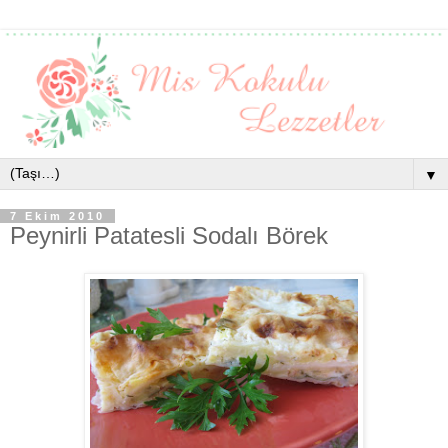
▼
7 Ekim 2010
Peynirli Patatesli Sodalı Börek