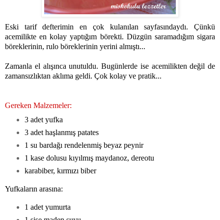
Eski tarif defterimin en çok kulanılan sayfasındaydı. Çünkü
acemilikte en kolay yaptığım börekti. Düzgün saramadığım sigara
böreklerinin, rulo böreklerinin yerini almıştı...
Zamanla el alışınca unutuldu. Bugünlerde ise acemilikten değil de
zamansızlıktan aklıma geldi. Çok kolay ve pratik...
Gereken Malzemeler:
3 adet yufka
3 adet haşlanmış patates
1 su bardağı rendelenmiş beyaz peynir
1 kase dolusu kıyılmış maydanoz, dereotu
karabiber, kırmızı biber
Yufkaların arasına:
1 adet yumurta
1 şişe maden suyu