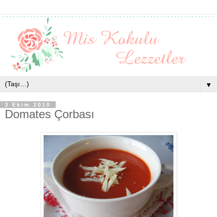
▼
3 Ekim 2010
Domates Çorbası