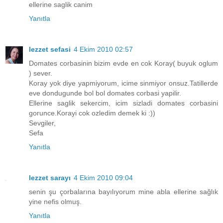
ellerine saglik canim
Yanıtla
lezzet sefasi
4 Ekim 2010 02:57
Domates corbasinin bizim evde en cok Koray( buyuk oglum
) sever.
Koray yok diye yapmiyorum, icime sinmiyor onsuz.Tatillerde
eve dondugunde bol bol domates corbasi yapilir.
Ellerine saglik sekercim, icim sizladi domates corbasini
gorunce.Korayi cok ozledim demek ki :))
Sevgiler,
Sefa
Yanıtla
lezzet sarayı
4 Ekim 2010 09:04
senin şu çorbalarına bayılıyorum mine abla ellerine sağlık
yine nefis olmuş.
Yanıtla