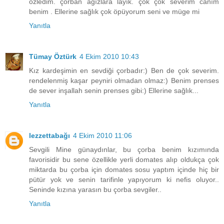
özledim. çorban ağızlara layık. çok çok severim canım
benim . Ellerine sağlık çok öpüyorum seni ve müge mi
Yanıtla
Tümay Öztürk
4 Ekim 2010 10:43
Kız kardeşimin en sevdiği çorbadır:) Ben de çok severim.
rendelenmiş kaşar peyniri olmadan olmaz:) Benim prenses
de sever inşallah senin prenses gibi:) Ellerine sağlık...
Yanıtla
lezzettabağı
4 Ekim 2010 11:06
Sevgili Mine günaydınlar, bu çorba benim kızımında
favorisidir bu sene özellikle yerli domates alıp oldukça çok
miktarda bu çorba için domates sosu yaptım içinde hiç bir
pütür yok ve senin tarifinle yapıyorum ki nefis oluyor..
Seninde kızına yarasın bu çorba sevgiler..
Yanıtla