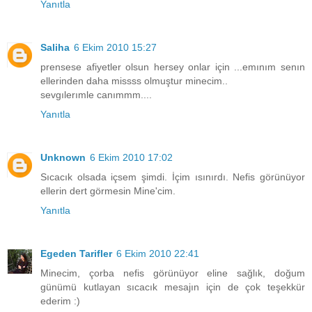
Yanıtla
Saliha
6 Ekim 2010 15:27
prensese afiyetler olsun hersey onlar için ...emınım senın
ellerinden daha missss olmuştur minecim..
sevgılerımle canımmm....
Yanıtla
Unknown
6 Ekim 2010 17:02
Sıcacık olsada içsem şimdi. İçim ısınırdı. Nefis görünüyor
ellerin dert görmesin Mine'cim.
Yanıtla
Egeden Tarifler
6 Ekim 2010 22:41
Minecim, çorba nefis görünüyor eline sağlık, doğum
günümü kutlayan sıcacık mesajın için de çok teşekkür
ederim :)