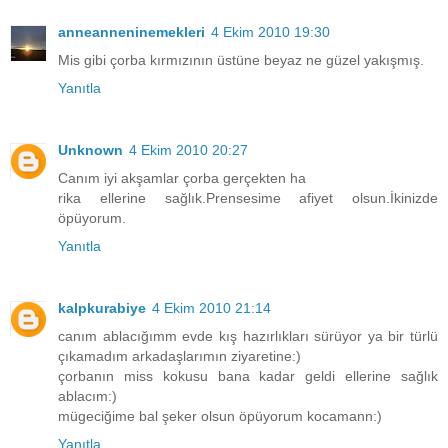
anneanneninemekleri
4 Ekim 2010 19:30
Mis gibi çorba kırmızının üstüne beyaz ne güzel yakışmış.
Yanıtla
Unknown
4 Ekim 2010 20:27
Canım iyi akşamlar çorba gerçekten ha
rika ellerine sağlık.Prensesime afiyet olsun.İkinizde
öpüyorum.
Yanıtla
kalpkurabiye
4 Ekim 2010 21:14
canım ablacığımm evde kış hazırlıkları sürüyor ya bir türlü
çıkamadım arkadaşlarımın ziyaretine:)
çorbanın miss kokusu bana kadar geldi ellerine sağlık
ablacım:)
mügeciğime bal şeker olsun öpüyorum kocamann:)
Yanıtla