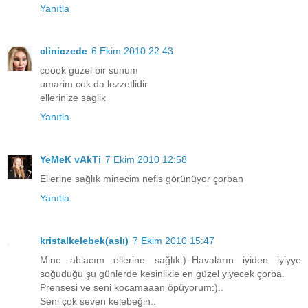
Yanıtla
cliniczede
6 Ekim 2010 22:43
coook guzel bir sunum
umarim cok da lezzetlidir
ellerinize saglik
Yanıtla
YeMeK vAkTi
7 Ekim 2010 12:58
Ellerine sağlık minecim nefis görünüyor çorban
Yanıtla
kristalkelebek(aslı)
7 Ekim 2010 15:47
Mine ablacım ellerine sağlık:)..Havaların iyiden iyiyye
soğuduğu şu günlerde kesinlikle en güzel yiyecek çorba.
Prensesi ve seni kocamaaan öpüyorum:)..
Seni çok seven kelebeğin..