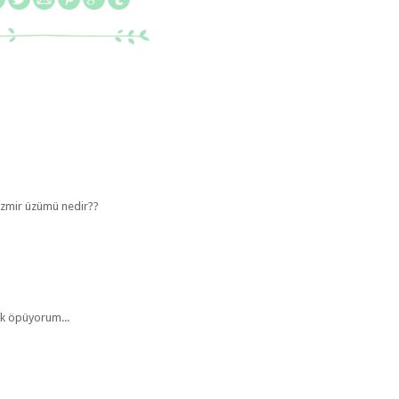
zmir üzümü nedir??
ok öpüyorum...