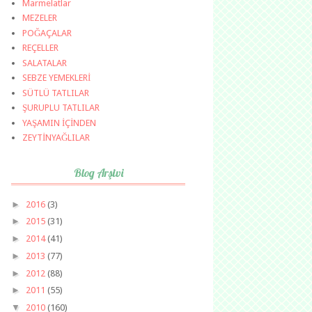
Marmelatlar
MEZELER
POĞAÇALAR
REÇELLER
SALATALAR
SEBZE YEMEKLERİ
SÜTLÜ TATLILAR
ŞURUPLU TATLILAR
YAŞAMIN İÇİNDEN
ZEYTİNYAĞLILAR
Blog Arşivi
►
2016
(3)
►
2015
(31)
►
2014
(41)
►
2013
(77)
►
2012
(88)
►
2011
(55)
▼
2010
(160)