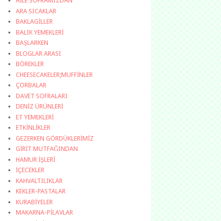
AİLE SOFRAMIZDAN
ARA SICAKLAR
BAKLAGİLLER
BALIK YEMEKLERİ
BAŞLARKEN
BLOGLAR ARASI
BÖREKLER
CHEESECAKELER;MUFFİNLER
ÇORBALAR
DAVET SOFRALARI
DENİZ ÜRÜNLERİ
ET YEMEKLERİ
ETKİNLİKLER
GEZERKEN GÖRDÜKLERİMİZ
GİRİT MUTFAĞINDAN
HAMUR İŞLERİ
İÇECEKLER
KAHVALTILIKLAR
KEKLER-PASTALAR
KURABİYELER
MAKARNA-PİLAVLAR