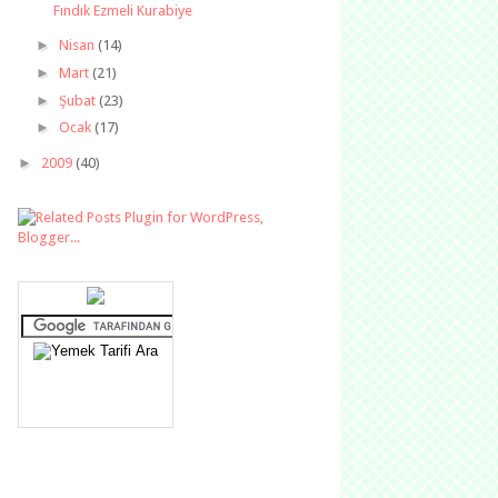
Fındık Ezmeli Kurabiye
►
Nisan
(14)
►
Mart
(21)
►
Şubat
(23)
►
Ocak
(17)
►
2009
(40)