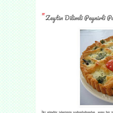
Zeytin Dilimli Peynirli P
İki gündür işlerimin yoğunluğundan, sonu bir t