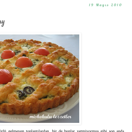
19 Mayıs 2010
ay
ürlü gelmeyen toplantılardan, bir de bunlar yetmiyormuş gibi son anda