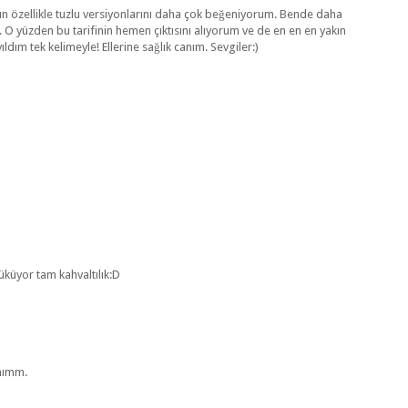
n özellikle tuzlu versiyonlarını daha çok beğeniyorum. Bende daha
. O yüzden bu tarifinin hemen çıktısını alıyorum ve de en en en yakın
dım tek kelimeyle! Ellerine sağlık canım. Sevgiler:)
üküyor tam kahvaltılık:D
mımm.