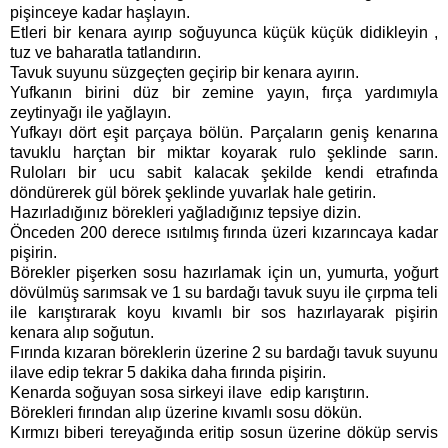
pişinceye kadar haşlayın.
Etleri bir kenara ayırıp soğuyunca küçük küçük didikleyin ,
tuz ve baharatla tatlandırın.
Tavuk suyunu süzgeçten geçirip bir kenara ayırın.
Yufkanın birini düz bir zemine yayın, fırça yardımıyla
zeytinyağı ile yağlayın.
Yufkayı dört eşit parçaya bölün. Parçaların geniş kenarına
tavuklu harçtan bir miktar koyarak rulo şeklinde sarın.
Ruloları bir ucu sabit kalacak şekilde kendi etrafında
döndürerek gül börek şeklinde yuvarlak hale getirin.
Hazırladığınız börekleri yağladığınız tepsiye dizin.
Önceden 200 derece ısıtılmış fırında üzeri kızarıncaya kadar
pişirin.
Börekler pişerken sosu hazırlamak için un, yumurta, yoğurt
dövülmüş sarımsak ve 1 su bardağı tavuk suyu ile çırpma teli
ile karıştırarak koyu kıvamlı bir sos hazırlayarak pişirin
kenara alıp soğutun.
Fırında kızaran böreklerin üzerine 2 su bardağı tavuk suyunu
ilave edip tekrar 5 dakika daha fırında pişirin.
Kenarda soğuyan sosa sirkeyi ilave edip karıştırın.
Börekleri fırından alıp üzerine kıvamlı sosu dökün.
Kırmızı biberi tereyağında eritip sosun üzerine döküp servis