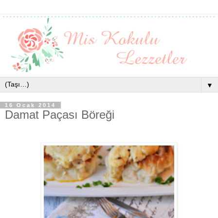
▼
16 Ocak 2014
Damat Paçası Böreği