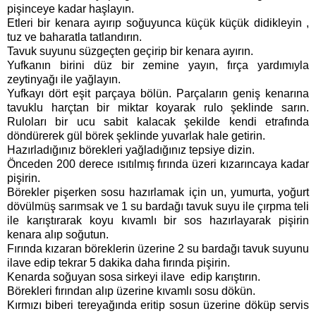
pişinceye kadar haşlayın.
Etleri bir kenara ayırıp soğuyunca küçük küçük didikleyin ,
tuz ve baharatla tatlandırın.
Tavuk suyunu süzgeçten geçirip bir kenara ayırın.
Yufkanın birini düz bir zemine yayın, fırça yardımıyla
zeytinyağı ile yağlayın.
Yufkayı dört eşit parçaya bölün. Parçaların geniş kenarına
tavuklu harçtan bir miktar koyarak rulo şeklinde sarın.
Ruloları bir ucu sabit kalacak şekilde kendi etrafında
döndürerek gül börek şeklinde yuvarlak hale getirin.
Hazırladığınız börekleri yağladığınız tepsiye dizin.
Önceden 200 derece ısıtılmış fırında üzeri kızarıncaya kadar
pişirin.
Börekler pişerken sosu hazırlamak için un, yumurta, yoğurt
dövülmüş sarımsak ve 1 su bardağı tavuk suyu ile çırpma teli
ile karıştırarak koyu kıvamlı bir sos hazırlayarak pişirin
kenara alıp soğutun.
Fırında kızaran böreklerin üzerine 2 su bardağı tavuk suyunu
ilave edip tekrar 5 dakika daha fırında pişirin.
Kenarda soğuyan sosa sirkeyi ilave edip karıştırın.
Börekleri fırından alıp üzerine kıvamlı sosu dökün.
Kırmızı biberi tereyağında eritip sosun üzerine döküp servis