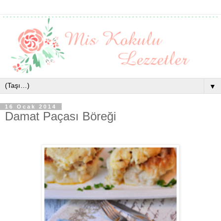
▼
16 Ocak 2014
Damat Paçası Böreği