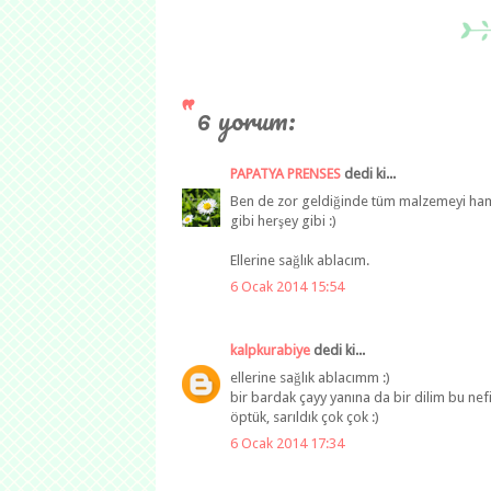
6 yorum:
PAPATYA PRENSES
dedi ki...
Ben de zor geldiğinde tüm malzemeyi hamu
gibi herşey gibi :)
Ellerine sağlık ablacım.
6 Ocak 2014 15:54
kalpkurabiye
dedi ki...
ellerine sağlık ablacımm :)
bir bardak çayy yanına da bir dilim bu ne
öptük, sarıldık çok çok :)
6 Ocak 2014 17:34