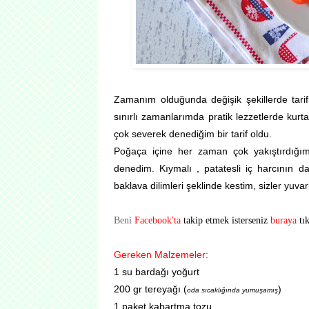
Zamanım olduğunda değişik şekillerde tari
sınırlı zamanlarımda pratik lezzetlerde kurt
çok severek denediğim bir tarif oldu.
Poğaça içine her zaman çok yakıştırdığım 
denedim. Kıymalı , patatesli iç harcının 
baklava dilimleri şeklinde kestim, sizler yuva
Beni
Facebook'ta
takip etmek isterseniz
buraya
tı
Gereken Malzemeler:
1 su bardağı yoğurt
200 gr tereyağı (
)
oda sıcaklığında yumuşamış
1 paket kabartma tozu