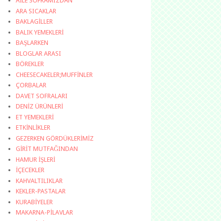
AİLE SOFRAMIZDAN
ARA SICAKLAR
BAKLAGİLLER
BALIK YEMEKLERİ
BAŞLARKEN
BLOGLAR ARASI
BÖREKLER
CHEESECAKELER;MUFFİNLER
ÇORBALAR
DAVET SOFRALARI
DENİZ ÜRÜNLERİ
ET YEMEKLERİ
ETKİNLİKLER
GEZERKEN GÖRDÜKLERİMİZ
GİRİT MUTFAĞINDAN
HAMUR İŞLERİ
İÇECEKLER
KAHVALTILIKLAR
KEKLER-PASTALAR
KURABİYELER
MAKARNA-PİLAVLAR