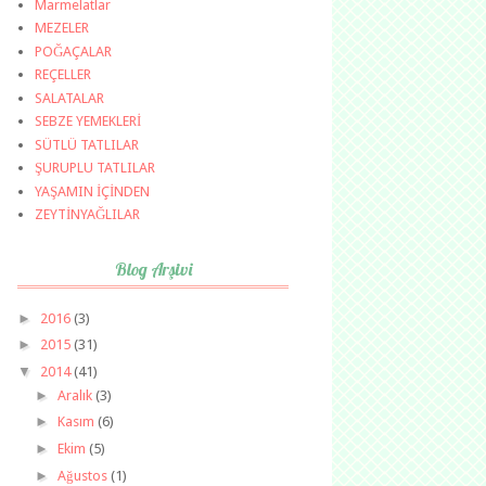
Marmelatlar
MEZELER
POĞAÇALAR
REÇELLER
SALATALAR
SEBZE YEMEKLERİ
SÜTLÜ TATLILAR
ŞURUPLU TATLILAR
YAŞAMIN İÇİNDEN
ZEYTİNYAĞLILAR
Blog Arşivi
►
2016
(3)
►
2015
(31)
▼
2014
(41)
►
Aralık
(3)
►
Kasım
(6)
►
Ekim
(5)
►
Ağustos
(1)