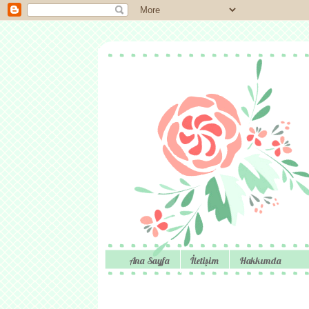
Ana Sayfa
İletişim
Hakkımda