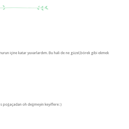
run içine katar yuvarlardım. Bu hali de ne güzel,börek gibi ekmek
fis poğaçadan oh değmeyin keyiflere: )