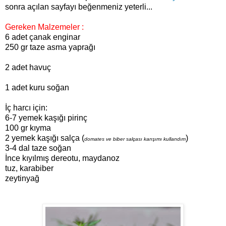
sonra açılan sayfayı beğenmeniz yeterli...
Gereken Malzemeler :
6 adet çanak enginar
250 gr taze asma yaprağı
2 adet havuç
1 adet kuru soğan
İç harcı için:
6-7 yemek kaşığı pirinç
100 gr kıyma
2 yemek kaşığı salça (
)
domates ve biber salçası karışımı kullandım
3-4 dal taze soğan
İnce kıyılmış dereotu, maydanoz
tuz, karabiber
zeytinyağ