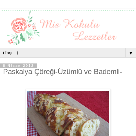
▼
8 Nisan 2012
Paskalya Çöreği-Üzümlü ve Bademli-