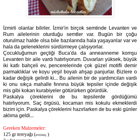
İzmirli olanlar bilirler. İzmir'in birçok semtinde Levanten ve
Rum ailelerinin oturduğu semtler var. Bugün bir çoğu
oturulmaz halde olsa bile bazılarında hala yaşayanlar var ve
hala da geleneklerini sürdürmeye çalışıyorlar.
Çocukluğumun geçtiği Buca'da da anneanneme komşu
Levanten bir aile vardı hatırlıyorum. Duvarları yüksek, büyük
iki katlı bahçeli ev, pencerelerinde çok güzel motifli demir
parmaklıklar ve koyu yeşil boyalı ahşap panjurlar. Bizlere o
kadar değişik gelirdi ki... Bu ailenin bir de yardımcıları vardı
ki onu sıkça mahalle fırınına büyük tepsiler içinde değişik
mis gibi kokan kurabiyeler götürürken görürdük.
Paskalya çöreklerini de bu tepsilerde gördüğümü
hatırlıyorum. Saç örgüsü, kocaman mis kokulu ekmeklerdi
bizim için.
Paskalya çöreklerini hazırlarken de bu eski günler
aklıma geldi...
Gereken Malzemeler:
125 gr tereyağı (
)
eritilmiş