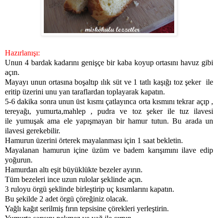
Hazırlanışı:
Unun 4 bardak kadarını genişçe bir kaba koyup ortasını havuz gibi
açın.
Mayayı unun ortasına boşaltıp ılık süt ve 1 tatlı kaşığı toz şeker ile
eritip üzerini unu yan taraflardan toplayarak kapatın.
5-6 dakika sonra unun üst kısmı çatlayınca orta kısmını tekrar açıp ,
tereyağı, yumurta,mahlep , pudra ve toz şeker ile tuz ilavesi
ile yumuşak ama ele yapışmayan bir hamur tutun. Bu arada un
ilavesi gerekebilir.
Hamurun üzerini örterek mayalanması için 1 saat bekletin.
Mayalanan hamurun içine üzüm ve badem karışımını ilave edip
yoğurun.
Hamurdan altı eşit büyüklükte bezeler ayırın.
Tüm bezeleri ince uzun rulolar şeklinde açın.
3 ruloyu örgü şeklinde birleştirip uç kısımlarını kapatın
.
Bu şekilde 2 adet örgü çöreğiniz olacak.
Yağlı kağıt serilmiş fırın tepsisine çörekleri yerleştirin.