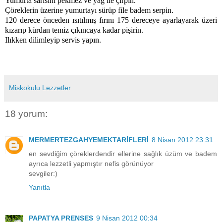
Yumurta sarısını pekmez ve yağ ile çırpın.
Çöreklerin üzerine yumurtayı sürüp file badem serpin.
120 derece önceden ısıtılmış fırını 175 dereceye ayarlayarak üzeri
kızarıp kürdan temiz çıkıncaya kadar pişirin.
Ilıkken dilimleyip servis yapın.
Miskokulu Lezzetler
18 yorum:
MERMERTEZGAHYEMEKTARİFLERİ
8 Nisan 2012 23:31
en sevdiğim çöreklerdendir ellerine sağlık üzüm ve badem
ayrıca lezzetli yapmıştır nefis görünüyor
sevgiler:)
Yanıtla
PAPATYA PRENSES
9 Nisan 2012 00:34