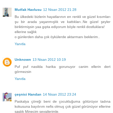
Mutfak Havlusu
12 Nisan 2012 21:28
Bu ülkedeki bizlerin hayatlarının en renkli ve güzel kısımları
şu bir arada yaşanmışlık ve kattıkları..Ne güzel şeyler
biriktirmişsin yaa gıpta ediyorum böyle renkli dostluklara!
ellerine sağlık
o günlerden daha çok öykülerde aktarmanı beklerim..
Yanıtla
Unknown
13 Nisan 2012 10:19
Puf puf nasilda harika gorunuyor canim ellerin dert
görmezsin
Yanıtla
çeşnici Handan
14 Nisan 2012 23:24
Paskalya çöreği beni de çocukluğuma götürüyor tadına
kokusuna bayılırım nefis olmuş çok güzel görünüyor ellerine
saglık Minecim sevgilerimle.