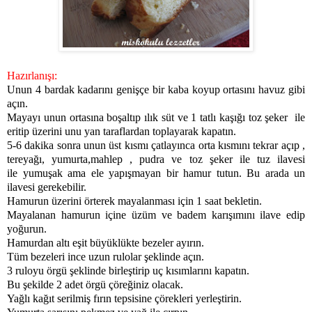
Hazırlanışı:
Unun 4 bardak kadarını genişçe bir kaba koyup ortasını havuz gibi
açın.
Mayayı unun ortasına boşaltıp ılık süt ve 1 tatlı kaşığı toz şeker ile
eritip üzerini unu yan taraflardan toplayarak kapatın.
5-6 dakika sonra unun üst kısmı çatlayınca orta kısmını tekrar açıp ,
tereyağı, yumurta,mahlep , pudra ve toz şeker ile tuz ilavesi
ile yumuşak ama ele yapışmayan bir hamur tutun. Bu arada un
ilavesi gerekebilir.
Hamurun üzerini örterek mayalanması için 1 saat bekletin.
Mayalanan hamurun içine üzüm ve badem karışımını ilave edip
yoğurun.
Hamurdan altı eşit büyüklükte bezeler ayırın.
Tüm bezeleri ince uzun rulolar şeklinde açın.
3 ruloyu örgü şeklinde birleştirip uç kısımlarını kapatın
.
Bu şekilde 2 adet örgü çöreğiniz olacak.
Yağlı kağıt serilmiş fırın tepsisine çörekleri yerleştirin.