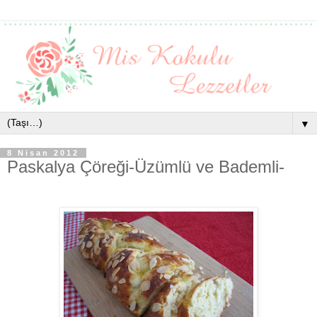
▼
8 Nisan 2012
Paskalya Çöreği-Üzümlü ve Bademli-