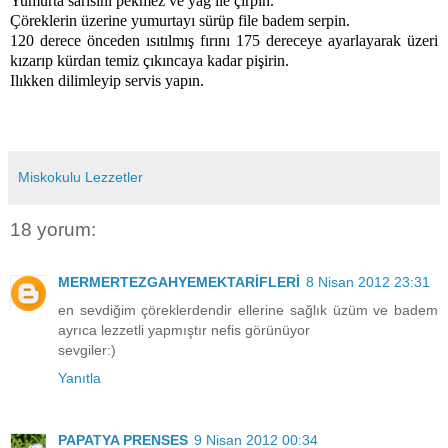
Yumurta sarısını pekmez ve yağ ile çırpın.
Çöreklerin üzerine yumurtayı sürüp file badem serpin.
120 derece önceden ısıtılmış fırını 175 dereceye ayarlayarak üzeri
kızarıp kürdan temiz çıkıncaya kadar pişirin.
Ilıkken dilimleyip servis yapın.
Miskokulu Lezzetler
18 yorum:
MERMERTEZGAHYEMEKTARİFLERİ
8 Nisan 2012 23:31
en sevdiğim çöreklerdendir ellerine sağlık üzüm ve badem
ayrıca lezzetli yapmıştır nefis görünüyor
sevgiler:)
Yanıtla
PAPATYA PRENSES
9 Nisan 2012 00:34