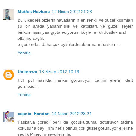
Mutfak Havlusu
12 Nisan 2012 21:28
Bu ülkedeki bizlerin hayatlarının en renkli ve güzel kısımları
şu bir arada yaşanmışlık ve kattıkları..Ne güzel şeyler
biriktirmişsin yaa gıpta ediyorum böyle renkli dostluklara!
ellerine sağlık
o günlerden daha çok öykülerde aktarmanı beklerim..
Yanıtla
Unknown
13 Nisan 2012 10:19
Puf puf nasilda harika gorunuyor canim ellerin dert
görmezsin
Yanıtla
çeşnici Handan
14 Nisan 2012 23:24
Paskalya çöreği beni de çocukluğuma götürüyor tadına
kokusuna bayılırım nefis olmuş çok güzel görünüyor ellerine
saglık Minecim sevgilerimle.