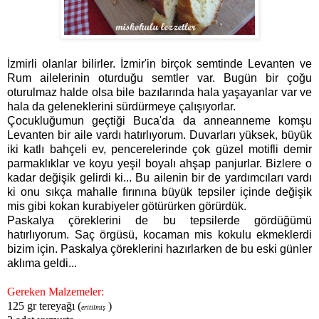
İzmirli olanlar bilirler. İzmir'in birçok semtinde Levanten ve
Rum ailelerinin oturduğu semtler var. Bugün bir çoğu
oturulmaz halde olsa bile bazılarında hala yaşayanlar var ve
hala da geleneklerini sürdürmeye çalışıyorlar.
Çocukluğumun geçtiği Buca'da da anneanneme komşu
Levanten bir aile vardı hatırlıyorum. Duvarları yüksek, büyük
iki katlı bahçeli ev, pencerelerinde çok güzel motifli demir
parmaklıklar ve koyu yeşil boyalı ahşap panjurlar. Bizlere o
kadar değişik gelirdi ki... Bu ailenin bir de yardımcıları vardı
ki onu sıkça mahalle fırınına büyük tepsiler içinde değişik
mis gibi kokan kurabiyeler götürürken görürdük.
Paskalya çöreklerini de bu tepsilerde gördüğümü
hatırlıyorum. Saç örgüsü, kocaman mis kokulu ekmeklerdi
bizim için.
Paskalya çöreklerini hazırlarken de bu eski günler
aklıma geldi...
Gereken Malzemeler:
125 gr tereyağı (
)
eritilmiş