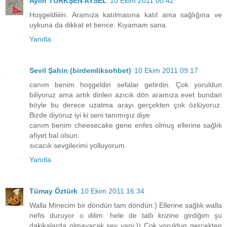
Aylin TÜRKŞEN AYSEL
10 Ekim 2011 00:42
Hoşgeldiiiin. Aramıza katılmasına katıl ama sağlığına ve
uykuna da dikkat et bence. Kıyamam sana.
Yanıtla
Sevil Şahin (birdemliksohbet)
10 Ekim 2011 09:17
canım benim hoşgeldin sefalar getirdin. Çok yoruldun
biliyoruz ama artık dinlen azıcık dön aramıza evet bundan
böyle bu derece uzatma arayı gerçekten çok özlüyoruz.
Bizde diyoruz iyi ki seni tanımışız diye
canım benim cheesecake gene enfes olmuş ellerine sağlık
afiyet bal olsun.
sıcacık sevgilerimi yolluyorum.
Yanıtla
Tümay Öztürk
10 Ekim 2011 16:34
Walla Minecim bir döndün tam döndün:) Ellerine sağlık walla
nefis duruyor o dilim. hele de tatlı krizine girdiğim şu
dakikalarda olmayacak şey yani:)) Çok yoruldun gerçekten