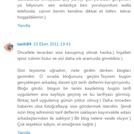
ya biliyorum. sen anlatıkça ben yoruluyordum walla
telefonda. canım benim kendine dikkat et lütfen. tekrar
hoşgeldiiiinnn:)
Yanıtla
tarih84
10 Ekim 2011 19:41
Öncelikle terardan size kavuşmuş olmak harika:) İnşallah
işiniz rutinini bulur ve sizi daha sık aramızda görebiliriz:)
Dün teyzeme uğradım, nete girdim derken blogları
gezindim. O sırada bloğunuza geçtim.Teyzem bugün
gerçekleşen arkadaş daveti için tarih defterini karıştırıyordu.
Bloğu gördü, blogun bir tariini kaydetmiş bugün tarifi
uygularken ana sayfaya geçmiş ve bu tarif/yazı görmüş.
Birkaç tarif uygulamış günün yıldızı olmuş:) Daha önceden
haberim olsa fotoğraflayıp size göndermek isterdim. Şimdi
sizin blog adresinizi tarif defterini saklayan kayınvalide edası
arkadaşlarından ile saklıyor:) Bir blog nelere vesile oluyor:)
Çok teşekkür ediyor, el emeğinize sağlık:)
Yanıtla