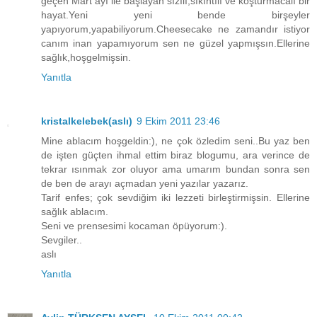
geçen Mart ayı ile başlayan sızılı,sıkıntılı ve koşturmacalı bir
hayat.Yeni yeni bende birşeyler
yapıyorum,yapabiliyorum.Cheesecake ne zamandır istiyor
canım inan yapamıyorum sen ne güzel yapmışsın.Ellerine
sağlık,hoşgelmişsin.
Yanıtla
kristalkelebek(aslı)
9 Ekim 2011 23:46
Mine ablacım hoşgeldin:), ne çok özledim seni..Bu yaz ben
de işten güçten ihmal ettim biraz blogumu, ara verince de
tekrar ısınmak zor oluyor ama umarım bundan sonra sen
de ben de arayı açmadan yeni yazılar yazarız.
Tarif enfes; çok sevdiğim iki lezzeti birleştirmişsin. Ellerine
sağlık ablacım.
Seni ve prensesimi kocaman öpüyorum:).
Sevgiler..
aslı
Yanıtla