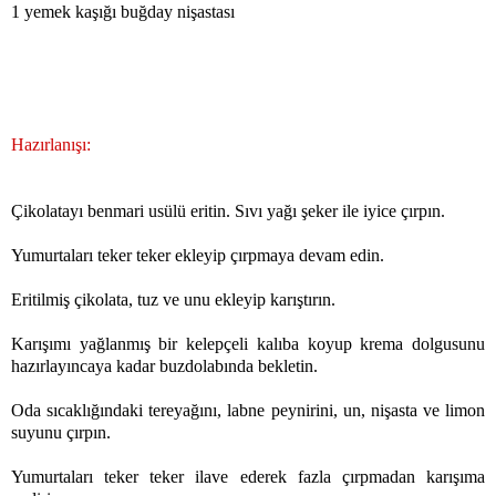
1 yemek kaşığı buğday nişastası
Hazırlanışı:
Çikolatayı benmari usülü eritin. Sıvı yağı şeker ile iyice çırpın.
Yumurtaları teker teker ekleyip çırpmaya devam edin.
Eritilmiş çikolata, tuz ve unu ekleyip karıştırın.
Karışımı yağlanmış bir kelepçeli kalıba koyup krema dolgusunu
hazırlayıncaya kadar buzdolabında bekletin.
Oda sıcaklığındaki tereyağını, labne peynirini, un, nişasta ve limon
suyunu çırpın.
Yumurtaları teker teker ilave ederek fazla çırpmadan karışıma