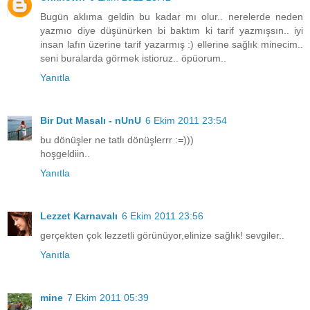
Bugün aklıma geldin bu kadar mı olur.. nerelerde neden
yazmıo diye düşünürken bi baktım ki tarif yazmışsın.. iyi
insan lafın üzerine tarif yazarmış :) ellerine sağlık minecim..
seni buralarda görmek istioruz.. öpüorum..
Yanıtla
Bir Dut Masalı - nUnU
6 Ekim 2011 23:54
bu dönüşler ne tatlı dönüşlerrr :=)))
hoşgeldiin..
Yanıtla
Lezzet Karnavalı
6 Ekim 2011 23:56
gerçekten çok lezzetli görünüyor,elinize sağlık! sevgiler..
Yanıtla
mine
7 Ekim 2011 05:39