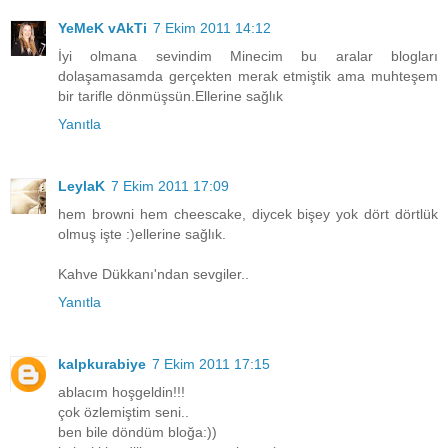
YeMeK vAkTi
7 Ekim 2011 14:12
İyi olmana sevindim Minecim bu aralar blogları
dolaşamasamda gerçekten merak etmiştik ama muhteşem
bir tarifle dönmüşsün.Ellerine sağlık
Yanıtla
LeylaK
7 Ekim 2011 17:09
hem browni hem cheescake, diycek bişey yok dört dörtlük
olmuş işte :)ellerine sağlık.
Kahve Dükkanı'ndan sevgiler..
Yanıtla
kalpkurabiye
7 Ekim 2011 17:15
ablacım hoşgeldin!!!
çok özlemiştim seni..
ben bile döndüm bloğa:))