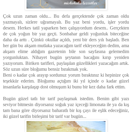
Çok uzun zaman oldu... Bu defa gerçektende çok zaman oldu
yazmayalı, sizlere uğramayalı. Bu yaz beni yordu, işler yordu
desem. Herkes tatil yaparken ben çalışıyordum desem.. Gerçekten
de çok yoğun bir yaz geçti. Sonbahar geldi yoğunluk biteceğine
daha da arttı . Çünkü okullar açıldı, yeni bir ders yılı başladı. Ben
her gün bu akşam mutlaka yazacağım tarif ekleyeceğim dedim, ama
akşam elime aldığım gazetenin bile son sayfasına gelemedim
yorgunluktan. Nihayet bugün şeytanın bacağını kırıp yeniden
yazıyorum. Biriken tarifleri, paylaşılan güzellikleri yazacağım artık.
Söz uzun süre bloğumu bensiz bırakmak yok.
Beni o kadar çok arayıp sordunuz yorum bıraktınız ki hepinize çok
teşekkür ederim. Bloğumu açtığım iki yıl içinde o kadar güzel
insanlarla karşılaşıp dost olmuşum ki bunu bir kez daha fark ettim.
Bugün güzel tatlı bir tarif paylaşmak istedim. Benim gibi yazı
seviyor bitmesin diyorsanız soğuk yaz içeceği limonata ile ya da kış
tam bana göre diyorsanız baharatlı bir kış çayı ile eşlik edeceğiniz,
iki güzel tarifin birleşimi bir tarif var bugün...