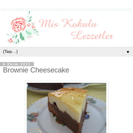
▼
6 Ekim 2011
Brownie Cheesecake