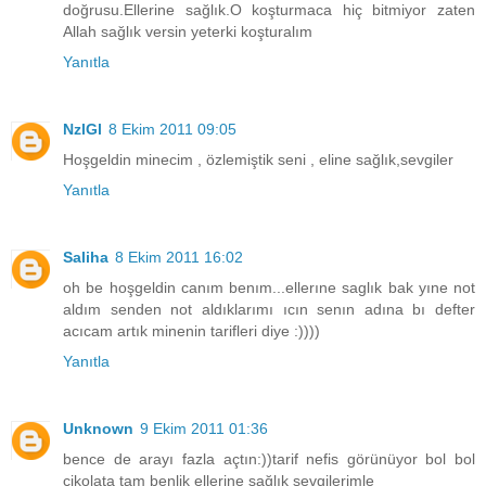
doğrusu.Ellerine sağlık.O koşturmaca hiç bitmiyor zaten
Allah sağlık versin yeterki koşturalım
Yanıtla
NzlGl
8 Ekim 2011 09:05
Hoşgeldin minecim , özlemiştik seni , eline sağlık,sevgiler
Yanıtla
Saliha
8 Ekim 2011 16:02
oh be hoşgeldin canım benım...ellerıne saglık bak yıne not
aldım senden not aldıklarımı ıcın senın adına bı defter
acıcam artık minenin tarifleri diye :))))
Yanıtla
Unknown
9 Ekim 2011 01:36
bence de arayı fazla açtın:))tarif nefis görünüyor bol bol
çikolata tam benlik ellerine sağlık sevgilerimle