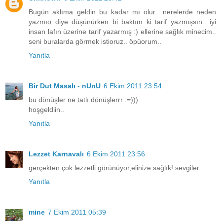
Bugün aklıma geldin bu kadar mı olur.. nerelerde neden
yazmıo diye düşünürken bi baktım ki tarif yazmışsın.. iyi
insan lafın üzerine tarif yazarmış :) ellerine sağlık minecim..
seni buralarda görmek istioruz.. öpüorum..
Yanıtla
Bir Dut Masalı - nUnU
6 Ekim 2011 23:54
bu dönüşler ne tatlı dönüşlerrr :=)))
hoşgeldiin..
Yanıtla
Lezzet Karnavalı
6 Ekim 2011 23:56
gerçekten çok lezzetli görünüyor,elinize sağlık! sevgiler..
Yanıtla
mine
7 Ekim 2011 05:39