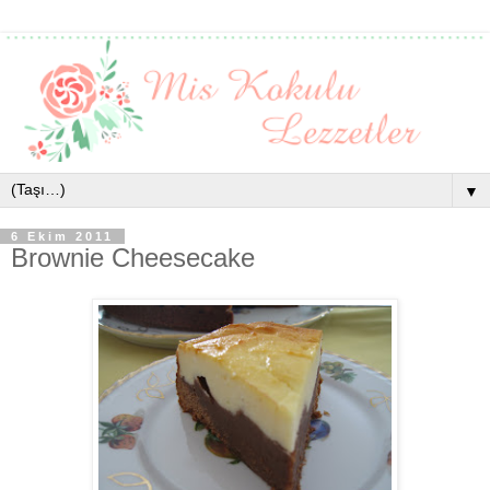
▼
6 Ekim 2011
Brownie Cheesecake