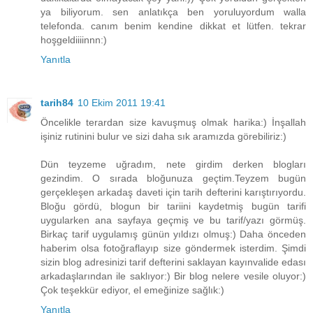
ya biliyorum. sen anlatıkça ben yoruluyordum walla
telefonda. canım benim kendine dikkat et lütfen. tekrar
hoşgeldiiiinnn:)
Yanıtla
tarih84
10 Ekim 2011 19:41
Öncelikle terardan size kavuşmuş olmak harika:) İnşallah
işiniz rutinini bulur ve sizi daha sık aramızda görebiliriz:)
Dün teyzeme uğradım, nete girdim derken blogları
gezindim. O sırada bloğunuza geçtim.Teyzem bugün
gerçekleşen arkadaş daveti için tarih defterini karıştırıyordu.
Bloğu gördü, blogun bir tariini kaydetmiş bugün tarifi
uygularken ana sayfaya geçmiş ve bu tarif/yazı görmüş.
Birkaç tarif uygulamış günün yıldızı olmuş:) Daha önceden
haberim olsa fotoğraflayıp size göndermek isterdim. Şimdi
sizin blog adresinizi tarif defterini saklayan kayınvalide edası
arkadaşlarından ile saklıyor:) Bir blog nelere vesile oluyor:)
Çok teşekkür ediyor, el emeğinize sağlık:)
Yanıtla