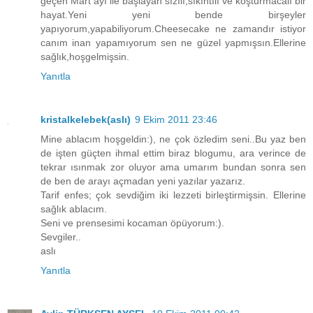
geçen Mart ayı ile başlayan sızılı,sıkıntılı ve koşturmacalı bir
hayat.Yeni yeni bende birşeyler
yapıyorum,yapabiliyorum.Cheesecake ne zamandır istiyor
canım inan yapamıyorum sen ne güzel yapmışsın.Ellerine
sağlık,hoşgelmişsin.
Yanıtla
kristalkelebek(aslı)
9 Ekim 2011 23:46
Mine ablacım hoşgeldin:), ne çok özledim seni..Bu yaz ben
de işten güçten ihmal ettim biraz blogumu, ara verince de
tekrar ısınmak zor oluyor ama umarım bundan sonra sen
de ben de arayı açmadan yeni yazılar yazarız.
Tarif enfes; çok sevdiğim iki lezzeti birleştirmişsin. Ellerine
sağlık ablacım.
Seni ve prensesimi kocaman öpüyorum:).
Sevgiler..
aslı
Yanıtla