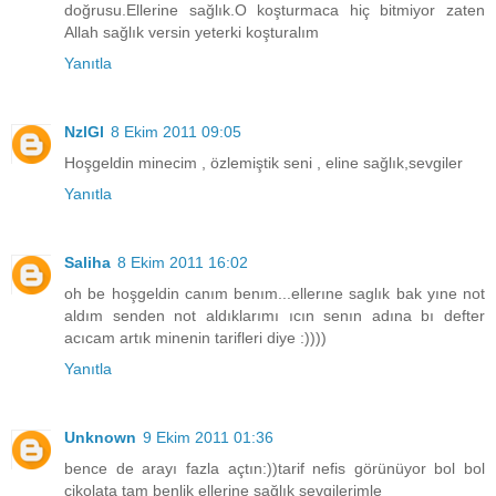
doğrusu.Ellerine sağlık.O koşturmaca hiç bitmiyor zaten
Allah sağlık versin yeterki koşturalım
Yanıtla
NzlGl
8 Ekim 2011 09:05
Hoşgeldin minecim , özlemiştik seni , eline sağlık,sevgiler
Yanıtla
Saliha
8 Ekim 2011 16:02
oh be hoşgeldin canım benım...ellerıne saglık bak yıne not
aldım senden not aldıklarımı ıcın senın adına bı defter
acıcam artık minenin tarifleri diye :))))
Yanıtla
Unknown
9 Ekim 2011 01:36
bence de arayı fazla açtın:))tarif nefis görünüyor bol bol
çikolata tam benlik ellerine sağlık sevgilerimle