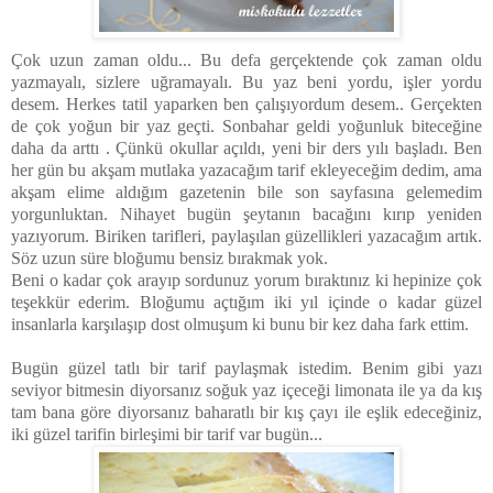
Çok uzun zaman oldu... Bu defa gerçektende çok zaman oldu
yazmayalı, sizlere uğramayalı. Bu yaz beni yordu, işler yordu
desem. Herkes tatil yaparken ben çalışıyordum desem.. Gerçekten
de çok yoğun bir yaz geçti. Sonbahar geldi yoğunluk biteceğine
daha da arttı . Çünkü okullar açıldı, yeni bir ders yılı başladı. Ben
her gün bu akşam mutlaka yazacağım tarif ekleyeceğim dedim, ama
akşam elime aldığım gazetenin bile son sayfasına gelemedim
yorgunluktan. Nihayet bugün şeytanın bacağını kırıp yeniden
yazıyorum. Biriken tarifleri, paylaşılan güzellikleri yazacağım artık.
Söz uzun süre bloğumu bensiz bırakmak yok.
Beni o kadar çok arayıp sordunuz yorum bıraktınız ki hepinize çok
teşekkür ederim. Bloğumu açtığım iki yıl içinde o kadar güzel
insanlarla karşılaşıp dost olmuşum ki bunu bir kez daha fark ettim.
Bugün güzel tatlı bir tarif paylaşmak istedim. Benim gibi yazı
seviyor bitmesin diyorsanız soğuk yaz içeceği limonata ile ya da kış
tam bana göre diyorsanız baharatlı bir kış çayı ile eşlik edeceğiniz,
iki güzel tarifin birleşimi bir tarif var bugün...