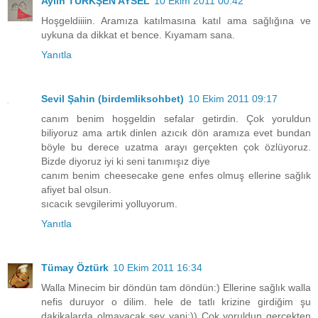
Aylin TÜRKŞEN AYSEL
10 Ekim 2011 00:42
Hoşgeldiiiin. Aramıza katılmasına katıl ama sağlığına ve
uykuna da dikkat et bence. Kıyamam sana.
Yanıtla
Sevil Şahin (birdemliksohbet)
10 Ekim 2011 09:17
canım benim hoşgeldin sefalar getirdin. Çok yoruldun
biliyoruz ama artık dinlen azıcık dön aramıza evet bundan
böyle bu derece uzatma arayı gerçekten çok özlüyoruz.
Bizde diyoruz iyi ki seni tanımışız diye
canım benim cheesecake gene enfes olmuş ellerine sağlık
afiyet bal olsun.
sıcacık sevgilerimi yolluyorum.
Yanıtla
Tümay Öztürk
10 Ekim 2011 16:34
Walla Minecim bir döndün tam döndün:) Ellerine sağlık walla
nefis duruyor o dilim. hele de tatlı krizine girdiğim şu
dakikalarda olmayacak şey yani:)) Çok yoruldun gerçekten