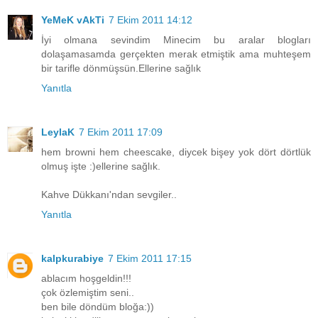
YeMeK vAkTi
7 Ekim 2011 14:12
İyi olmana sevindim Minecim bu aralar blogları
dolaşamasamda gerçekten merak etmiştik ama muhteşem
bir tarifle dönmüşsün.Ellerine sağlık
Yanıtla
LeylaK
7 Ekim 2011 17:09
hem browni hem cheescake, diycek bişey yok dört dörtlük
olmuş işte :)ellerine sağlık.
Kahve Dükkanı'ndan sevgiler..
Yanıtla
kalpkurabiye
7 Ekim 2011 17:15
ablacım hoşgeldin!!!
çok özlemiştim seni..
ben bile döndüm bloğa:))