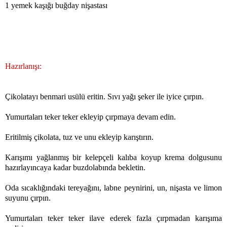
1 yemek kaşığı buğday nişastası
Hazırlanışı:
Çikolatayı benmari usülü eritin. Sıvı yağı şeker ile iyice çırpın.
Yumurtaları teker teker ekleyip çırpmaya devam edin.
Eritilmiş çikolata, tuz ve unu ekleyip karıştırın.
Karışımı yağlanmış bir kelepçeli kalıba koyup krema dolgusunu
hazırlayıncaya kadar buzdolabında bekletin.
Oda sıcaklığındaki tereyağını, labne peynirini, un, nişasta ve limon
suyunu çırpın.
Yumurtaları teker teker ilave ederek fazla çırpmadan karışıma