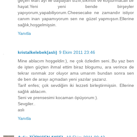
geçen Mart ayı ile başlayan sızılı,sıkıntılı ve koşturmacalı bir
hayat.Yeni yeni bende birşeyler
yapıyorum,yapabiliyorum.Cheesecake ne zamandır istiyor
canım inan yapamıyorum sen ne güzel yapmışsın.Ellerine
sağlık,hoşgelmişsin.
Yanıtla
kristalkelebek(aslı)
9 Ekim 2011 23:46
Mine ablacım hoşgeldin:), ne çok özledim seni..Bu yaz ben
de işten güçten ihmal ettim biraz blogumu, ara verince de
tekrar ısınmak zor oluyor ama umarım bundan sonra sen
de ben de arayı açmadan yeni yazılar yazarız.
Tarif enfes; çok sevdiğim iki lezzeti birleştirmişsin. Ellerine
sağlık ablacım.
Seni ve prensesimi kocaman öpüyorum:).
Sevgiler..
aslı
Yanıtla