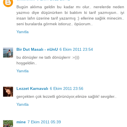
Bugün aklıma geldin bu kadar mı olur.. nerelerde neden
yazmıo diye düşünürken bi baktım ki tarif yazmışsın.. iyi
insan lafın üzerine tarif yazarmış :) ellerine sağlık minecim..
seni buralarda görmek istioruz.. öpüorum..
Yanıtla
Bir Dut Masalı - nUnU
6 Ekim 2011 23:54
bu dönüşler ne tatlı dönüşlerrr :=)))
hoşgeldiin..
Yanıtla
Lezzet Karnavalı
6 Ekim 2011 23:56
gerçekten çok lezzetli görünüyor,elinize sağlık! sevgiler..
Yanıtla
mine
7 Ekim 2011 05:39