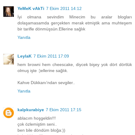
YeMeK vAkTi
7 Ekim 2011 14:12
İyi olmana sevindim Minecim bu aralar blogları
dolaşamasamda gerçekten merak etmiştik ama muhteşem
bir tarifle dönmüşsün.Ellerine sağlık
Yanıtla
LeylaK
7 Ekim 2011 17:09
hem browni hem cheescake, diycek bişey yok dört dörtlük
olmuş işte :)ellerine sağlık.
Kahve Dükkanı'ndan sevgiler..
Yanıtla
kalpkurabiye
7 Ekim 2011 17:15
ablacım hoşgeldin!!!
çok özlemiştim seni..
ben bile döndüm bloğa:))