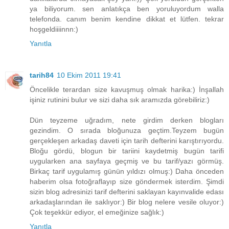
ya biliyorum. sen anlatıkça ben yoruluyordum walla
telefonda. canım benim kendine dikkat et lütfen. tekrar
hoşgeldiiiinnn:)
Yanıtla
tarih84
10 Ekim 2011 19:41
Öncelikle terardan size kavuşmuş olmak harika:) İnşallah
işiniz rutinini bulur ve sizi daha sık aramızda görebiliriz:)
Dün teyzeme uğradım, nete girdim derken blogları
gezindim. O sırada bloğunuza geçtim.Teyzem bugün
gerçekleşen arkadaş daveti için tarih defterini karıştırıyordu.
Bloğu gördü, blogun bir tariini kaydetmiş bugün tarifi
uygularken ana sayfaya geçmiş ve bu tarif/yazı görmüş.
Birkaç tarif uygulamış günün yıldızı olmuş:) Daha önceden
haberim olsa fotoğraflayıp size göndermek isterdim. Şimdi
sizin blog adresinizi tarif defterini saklayan kayınvalide edası
arkadaşlarından ile saklıyor:) Bir blog nelere vesile oluyor:)
Çok teşekkür ediyor, el emeğinize sağlık:)
Yanıtla