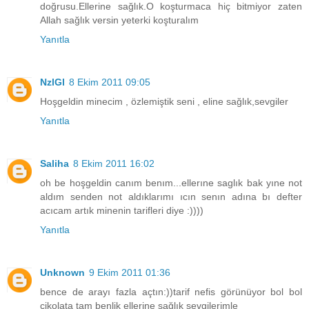
doğrusu.Ellerine sağlık.O koşturmaca hiç bitmiyor zaten
Allah sağlık versin yeterki koşturalım
Yanıtla
NzlGl
8 Ekim 2011 09:05
Hoşgeldin minecim , özlemiştik seni , eline sağlık,sevgiler
Yanıtla
Saliha
8 Ekim 2011 16:02
oh be hoşgeldin canım benım...ellerıne saglık bak yıne not
aldım senden not aldıklarımı ıcın senın adına bı defter
acıcam artık minenin tarifleri diye :))))
Yanıtla
Unknown
9 Ekim 2011 01:36
bence de arayı fazla açtın:))tarif nefis görünüyor bol bol
çikolata tam benlik ellerine sağlık sevgilerimle