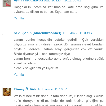
Aylin TÜRKŞEN AYSEL
10 Ekim 2011 00:42
Hoşgeldiiiin. Aramıza katılmasına katıl ama sağlığına ve
uykuna da dikkat et bence. Kıyamam sana.
Yanıtla
Sevil Şahin (birdemliksohbet)
10 Ekim 2011 09:17
canım benim hoşgeldin sefalar getirdin. Çok yoruldun
biliyoruz ama artık dinlen azıcık dön aramıza evet bundan
böyle bu derece uzatma arayı gerçekten çok özlüyoruz.
Bizde diyoruz iyi ki seni tanımışız diye
canım benim cheesecake gene enfes olmuş ellerine sağlık
afiyet bal olsun.
sıcacık sevgilerimi yolluyorum.
Yanıtla
Tümay Öztürk
10 Ekim 2011 16:34
Walla Minecim bir döndün tam döndün:) Ellerine sağlık walla
nefis duruyor o dilim. hele de tatlı krizine girdiğim şu
dakikalarda olmayacak şey yani:)) Çok yoruldun gerçekten