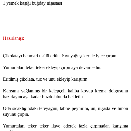
1 yemek kaşığı buğday nişastası
Hazırlanışı:
Çikolatayı benmari usülü eritin. Sıvı yağı şeker ile iyice çırpın.
Yumurtaları teker teker ekleyip çırpmaya devam edin.
Eritilmiş çikolata, tuz ve unu ekleyip karıştırın.
Karışımı yağlanmış bir kelepçeli kalıba koyup krema dolgusunu
hazırlayıncaya kadar buzdolabında bekletin.
Oda sıcaklığındaki tereyağını, labne peynirini, un, nişasta ve limon
suyunu çırpın.
Yumurtaları teker teker ilave ederek fazla çırpmadan karışıma