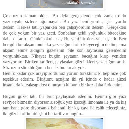
Çok uzun zaman oldu... Bu defa gerçektende çok zaman oldu
yazmayalı, sizlere uğramayalı. Bu yaz beni yordu, işler yordu
desem. Herkes tatil yaparken ben çalışıyordum desem.. Gerçekten
de çok yoğun bir yaz geçti. Sonbahar geldi yoğunluk biteceğine
daha da arttı . Çünkü okullar açıldı, yeni bir ders yılı başladı. Ben
her gün bu akşam mutlaka yazacağım tarif ekleyeceğim dedim, ama
akşam elime aldığım gazetenin bile son sayfasına gelemedim
yorgunluktan. Nihayet bugün şeytanın bacağını kırıp yeniden
yazıyorum. Biriken tarifleri, paylaşılan güzellikleri yazacağım artık.
Söz uzun süre bloğumu bensiz bırakmak yok.
Beni o kadar çok arayıp sordunuz yorum bıraktınız ki hepinize çok
teşekkür ederim. Bloğumu açtığım iki yıl içinde o kadar güzel
insanlarla karşılaşıp dost olmuşum ki bunu bir kez daha fark ettim.
Bugün güzel tatlı bir tarif paylaşmak istedim. Benim gibi yazı
seviyor bitmesin diyorsanız soğuk yaz içeceği limonata ile ya da kış
tam bana göre diyorsanız baharatlı bir kış çayı ile eşlik edeceğiniz,
iki güzel tarifin birleşimi bir tarif var bugün...