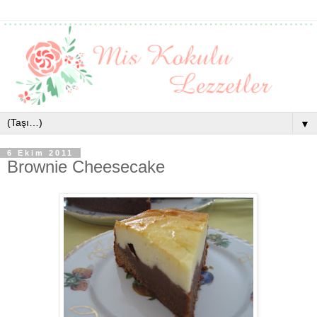
▼
6 Ekim 2011
Brownie Cheesecake