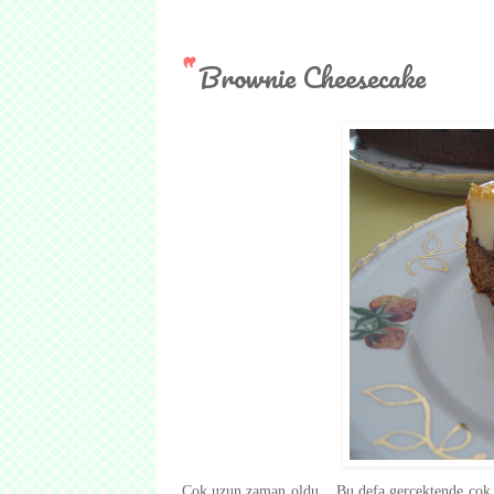
Brownie Cheesecake
Çok uzun zaman oldu... Bu defa gerçektende çok 