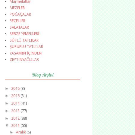
Marmelatlar
MEZELER
POĞAÇALAR
REÇELLER
SALATALAR
SEBZE YEMEKLERİ
SÜTLÜ TATLILAR
ŞURUPLU TATLILAR
YAŞAMIN İÇİNDEN
ZEYTİNYAĞLILAR
Blog Arşivi
►
2016
(3)
►
2015
(31)
►
2014
(41)
►
2013
(77)
►
2012
(88)
▼
2011
(55)
►
Aralık
(6)