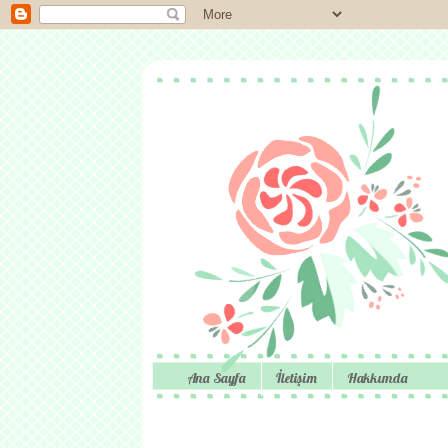
Ana Sayfa
İletişim
Hakkımda