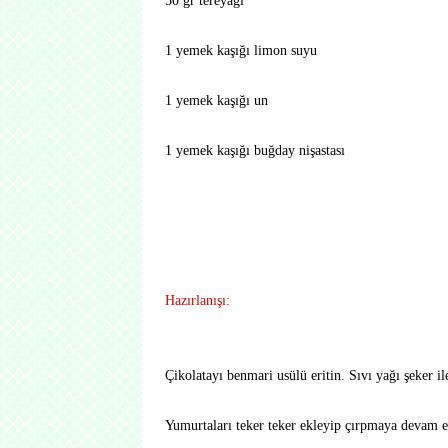
50 gr tereyağı
1 yemek kaşığı limon suyu
1 yemek kaşığı un
1 yemek kaşığı buğday nişastası
Hazırlanışı:
Çikolatayı benmari usülü eritin. Sıvı yağı şeker ile
Yumurtaları teker teker ekleyip çırpmaya devam e