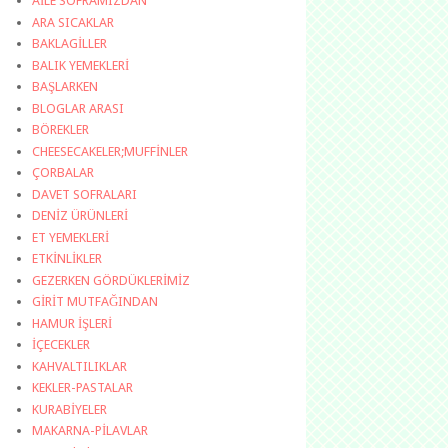
AİLE SOFRAMIZDAN
ARA SICAKLAR
BAKLAGİLLER
BALIK YEMEKLERİ
BAŞLARKEN
BLOGLAR ARASI
BÖREKLER
CHEESECAKELER;MUFFİNLER
ÇORBALAR
DAVET SOFRALARI
DENİZ ÜRÜNLERİ
ET YEMEKLERİ
ETKİNLİKLER
GEZERKEN GÖRDÜKLERİMİZ
GİRİT MUTFAĞINDAN
HAMUR İŞLERİ
İÇECEKLER
KAHVALTILIKLAR
KEKLER-PASTALAR
KURABİYELER
MAKARNA-PİLAVLAR