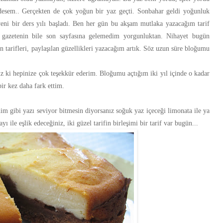
desem.. Gerçekten de çok yoğun bir yaz geçti. Sonbahar geldi yoğunluk
 yeni bir ders yılı başladı. Ben her gün bu akşam mutlaka yazacağım tarif
gazetenin bile son sayfasına gelemedim yorgunluktan. Nihayet bugün
n tarifleri, paylaşılan güzellikleri yazacağım artık. Söz uzun süre bloğumu
z ki hepinize çok teşekkür ederim. Bloğumu açtığım iki yıl içinde o kadar
ir kez daha fark ettim.
nim gibi yazı seviyor bitmesin diyorsanız soğuk yaz içeceği limonata ile ya
yı ile eşlik edeceğiniz, iki güzel tarifin birleşimi bir tarif var bugün...