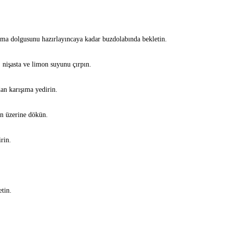
ema dolgusunu hazırlayıncaya kadar buzdolabında bekletin.
, nişasta ve limon suyunu çırpın.
dan karışıma yedirin.
n üzerine dökün.
rin.
tin.