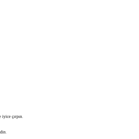
 iyice çırpın.
din.