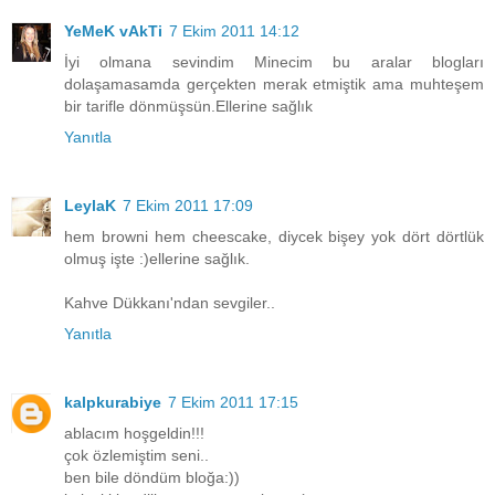
YeMeK vAkTi
7 Ekim 2011 14:12
İyi olmana sevindim Minecim bu aralar blogları
dolaşamasamda gerçekten merak etmiştik ama muhteşem
bir tarifle dönmüşsün.Ellerine sağlık
Yanıtla
LeylaK
7 Ekim 2011 17:09
hem browni hem cheescake, diycek bişey yok dört dörtlük
olmuş işte :)ellerine sağlık.
Kahve Dükkanı'ndan sevgiler..
Yanıtla
kalpkurabiye
7 Ekim 2011 17:15
ablacım hoşgeldin!!!
çok özlemiştim seni..
ben bile döndüm bloğa:))