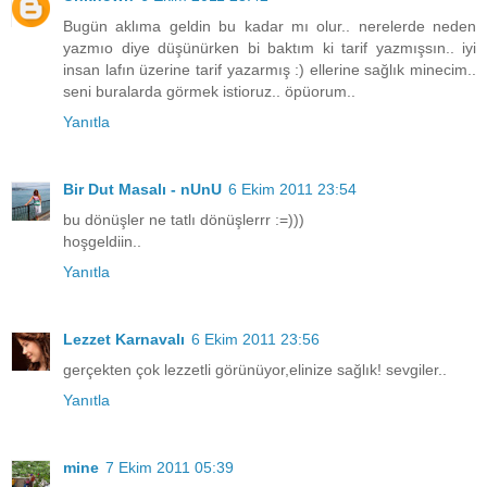
Bugün aklıma geldin bu kadar mı olur.. nerelerde neden
yazmıo diye düşünürken bi baktım ki tarif yazmışsın.. iyi
insan lafın üzerine tarif yazarmış :) ellerine sağlık minecim..
seni buralarda görmek istioruz.. öpüorum..
Yanıtla
Bir Dut Masalı - nUnU
6 Ekim 2011 23:54
bu dönüşler ne tatlı dönüşlerrr :=)))
hoşgeldiin..
Yanıtla
Lezzet Karnavalı
6 Ekim 2011 23:56
gerçekten çok lezzetli görünüyor,elinize sağlık! sevgiler..
Yanıtla
mine
7 Ekim 2011 05:39