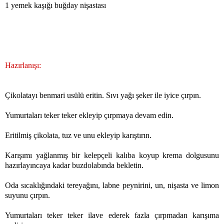
1 yemek kaşığı buğday nişastası
Hazırlanışı:
Çikolatayı benmari usülü eritin. Sıvı yağı şeker ile iyice çırpın.
Yumurtaları teker teker ekleyip çırpmaya devam edin.
Eritilmiş çikolata, tuz ve unu ekleyip karıştırın.
Karışımı yağlanmış bir kelepçeli kalıba koyup krema dolgusunu
hazırlayıncaya kadar buzdolabında bekletin.
Oda sıcaklığındaki tereyağını, labne peynirini, un, nişasta ve limon
suyunu çırpın.
Yumurtaları teker teker ilave ederek fazla çırpmadan karışıma