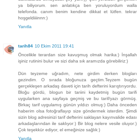
ya biliyorum. sen anlatıkça ben yoruluyordum walla
telefonda. canım benim kendine dikkat et lütfen. tekrar
hoşgeldiiiinnn:)
Yanıtla
tarih84
10 Ekim 2011 19:41
Öncelikle terardan size kavuşmuş olmak harika:) İnşallah
işiniz rutinini bulur ve sizi daha sık aramızda görebiliriz:)
Dün teyzeme uğradım, nete girdim derken blogları
gezindim. O sırada bloğunuza geçtim.Teyzem bugün
gerçekleşen arkadaş daveti için tarih defterini karıştırıyordu.
Bloğu gördü, blogun bir tariini kaydetmiş bugün tarifi
uygularken ana sayfaya geçmiş ve bu tarif/yazı görmüş.
Birkaç tarif uygulamış günün yıldızı olmuş:) Daha önceden
haberim olsa fotoğraflayıp size göndermek isterdim. Şimdi
sizin blog adresinizi tarif defterini saklayan kayınvalide edası
arkadaşlarından ile saklıyor:) Bir blog nelere vesile oluyor:)
Çok teşekkür ediyor, el emeğinize sağlık:)
Yanıtla