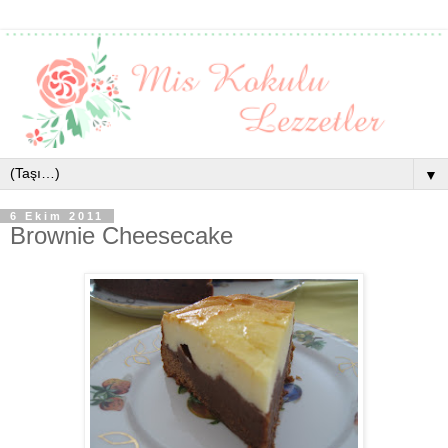
▼
6 Ekim 2011
Brownie Cheesecake