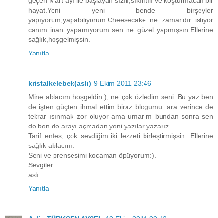
geçen Mart ayı ile başlayan sızılı,sıkıntılı ve koşturmacalı bir
hayat.Yeni yeni bende birşeyler
yapıyorum,yapabiliyorum.Cheesecake ne zamandır istiyor
canım inan yapamıyorum sen ne güzel yapmışsın.Ellerine
sağlık,hoşgelmişsin.
Yanıtla
kristalkelebek(aslı)
9 Ekim 2011 23:46
Mine ablacım hoşgeldin:), ne çok özledim seni..Bu yaz ben
de işten güçten ihmal ettim biraz blogumu, ara verince de
tekrar ısınmak zor oluyor ama umarım bundan sonra sen
de ben de arayı açmadan yeni yazılar yazarız.
Tarif enfes; çok sevdiğim iki lezzeti birleştirmişsin. Ellerine
sağlık ablacım.
Seni ve prensesimi kocaman öpüyorum:).
Sevgiler..
aslı
Yanıtla