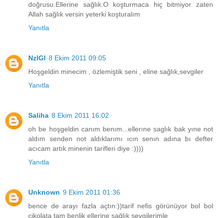
doğrusu.Ellerine sağlık.O koşturmaca hiç bitmiyor zaten
Allah sağlık versin yeterki koşturalım
Yanıtla
NzlGl
8 Ekim 2011 09:05
Hoşgeldin minecim , özlemiştik seni , eline sağlık,sevgiler
Yanıtla
Saliha
8 Ekim 2011 16:02
oh be hoşgeldin canım benım...ellerıne saglık bak yıne not
aldım senden not aldıklarımı ıcın senın adına bı defter
acıcam artık minenin tarifleri diye :))))
Yanıtla
Unknown
9 Ekim 2011 01:36
bence de arayı fazla açtın:))tarif nefis görünüyor bol bol
çikolata tam benlik ellerine sağlık sevgilerimle