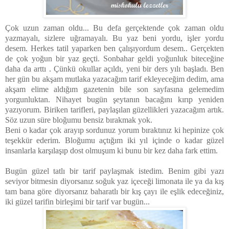
Çok uzun zaman oldu... Bu defa gerçektende çok zaman oldu
yazmayalı, sizlere uğramayalı. Bu yaz beni yordu, işler yordu
desem. Herkes tatil yaparken ben çalışıyordum desem.. Gerçekten
de çok yoğun bir yaz geçti. Sonbahar geldi yoğunluk biteceğine
daha da arttı . Çünkü okullar açıldı, yeni bir ders yılı başladı. Ben
her gün bu akşam mutlaka yazacağım tarif ekleyeceğim dedim, ama
akşam elime aldığım gazetenin bile son sayfasına gelemedim
yorgunluktan. Nihayet bugün şeytanın bacağını kırıp yeniden
yazıyorum. Biriken tarifleri, paylaşılan güzellikleri yazacağım artık.
Söz uzun süre bloğumu bensiz bırakmak yok.
Beni o kadar çok arayıp sordunuz yorum bıraktınız ki hepinize çok
teşekkür ederim. Bloğumu açtığım iki yıl içinde o kadar güzel
insanlarla karşılaşıp dost olmuşum ki bunu bir kez daha fark ettim.
Bugün güzel tatlı bir tarif paylaşmak istedim. Benim gibi yazı
seviyor bitmesin diyorsanız soğuk yaz içeceği limonata ile ya da kış
tam bana göre diyorsanız baharatlı bir kış çayı ile eşlik edeceğiniz,
iki güzel tarifin birleşimi bir tarif var bugün...