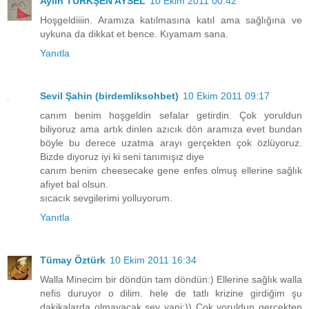
Aylin TÜRKŞEN AYSEL
10 Ekim 2011 00:42
Hoşgeldiiiin. Aramıza katılmasına katıl ama sağlığına ve
uykuna da dikkat et bence. Kıyamam sana.
Yanıtla
Sevil Şahin (birdemliksohbet)
10 Ekim 2011 09:17
canım benim hoşgeldin sefalar getirdin. Çok yoruldun
biliyoruz ama artık dinlen azıcık dön aramıza evet bundan
böyle bu derece uzatma arayı gerçekten çok özlüyoruz.
Bizde diyoruz iyi ki seni tanımışız diye
canım benim cheesecake gene enfes olmuş ellerine sağlık
afiyet bal olsun.
sıcacık sevgilerimi yolluyorum.
Yanıtla
Tümay Öztürk
10 Ekim 2011 16:34
Walla Minecim bir döndün tam döndün:) Ellerine sağlık walla
nefis duruyor o dilim. hele de tatlı krizine girdiğim şu
dakikalarda olmayacak şey yani:)) Çok yoruldun gerçekten