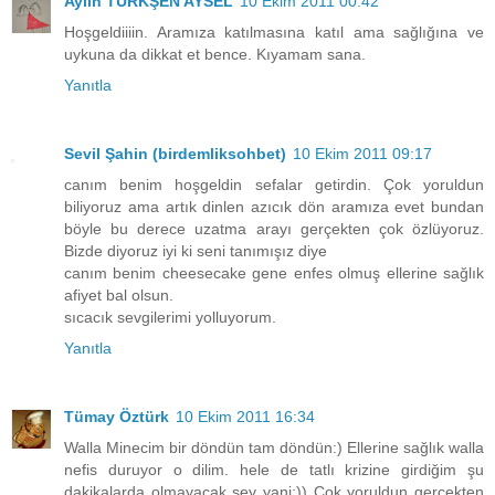
Aylin TÜRKŞEN AYSEL
10 Ekim 2011 00:42
Hoşgeldiiiin. Aramıza katılmasına katıl ama sağlığına ve
uykuna da dikkat et bence. Kıyamam sana.
Yanıtla
Sevil Şahin (birdemliksohbet)
10 Ekim 2011 09:17
canım benim hoşgeldin sefalar getirdin. Çok yoruldun
biliyoruz ama artık dinlen azıcık dön aramıza evet bundan
böyle bu derece uzatma arayı gerçekten çok özlüyoruz.
Bizde diyoruz iyi ki seni tanımışız diye
canım benim cheesecake gene enfes olmuş ellerine sağlık
afiyet bal olsun.
sıcacık sevgilerimi yolluyorum.
Yanıtla
Tümay Öztürk
10 Ekim 2011 16:34
Walla Minecim bir döndün tam döndün:) Ellerine sağlık walla
nefis duruyor o dilim. hele de tatlı krizine girdiğim şu
dakikalarda olmayacak şey yani:)) Çok yoruldun gerçekten