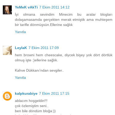
YeMeK vAkTi
7 Ekim 2011 14:12
İyi olmana sevindim Minecim bu aralar blogları
dolaşamasamda gerçekten merak etmiştik ama muhteşem
bir tarifle dönmüşsün.Ellerine sağlık
Yanıtla
LeylaK
7 Ekim 2011 17:09
hem browni hem cheescake, diycek bişey yok dört dörtlük
olmuş işte :)ellerine sağlık.
Kahve Dükkanı'ndan sevgiler..
Yanıtla
kalpkurabiye
7 Ekim 2011 17:15
ablacım hoşgeldin!!!
çok özlemiştim seni..
ben bile döndüm bloğa:))