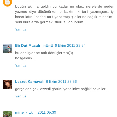
Bugün aklıma geldin bu kadar mı olur.. nerelerde neden
yazmıo diye düşünürken bi baktım ki tarif yazmışsın.. iyi
insan lafın üzerine tarif yazarmış :) ellerine sağlık minecim..
seni buralarda görmek istioruz.. öpüorum..
Yanıtla
Bir Dut Masalı - nUnU
6 Ekim 2011 23:54
bu dönüşler ne tatlı dönüşlerrr :=)))
hoşgeldiin..
Yanıtla
Lezzet Karnavalı
6 Ekim 2011 23:56
gerçekten çok lezzetli görünüyor,elinize sağlık! sevgiler..
Yanıtla
mine
7 Ekim 2011 05:39