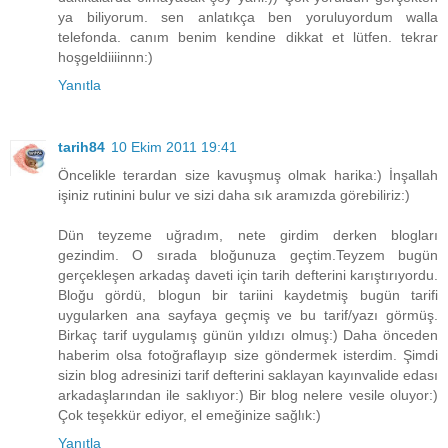
ya biliyorum. sen anlatıkça ben yoruluyordum walla
telefonda. canım benim kendine dikkat et lütfen. tekrar
hoşgeldiiiinnn:)
Yanıtla
tarih84
10 Ekim 2011 19:41
Öncelikle terardan size kavuşmuş olmak harika:) İnşallah
işiniz rutinini bulur ve sizi daha sık aramızda görebiliriz:)
Dün teyzeme uğradım, nete girdim derken blogları
gezindim. O sırada bloğunuza geçtim.Teyzem bugün
gerçekleşen arkadaş daveti için tarih defterini karıştırıyordu.
Bloğu gördü, blogun bir tariini kaydetmiş bugün tarifi
uygularken ana sayfaya geçmiş ve bu tarif/yazı görmüş.
Birkaç tarif uygulamış günün yıldızı olmuş:) Daha önceden
haberim olsa fotoğraflayıp size göndermek isterdim. Şimdi
sizin blog adresinizi tarif defterini saklayan kayınvalide edası
arkadaşlarından ile saklıyor:) Bir blog nelere vesile oluyor:)
Çok teşekkür ediyor, el emeğinize sağlık:)
Yanıtla