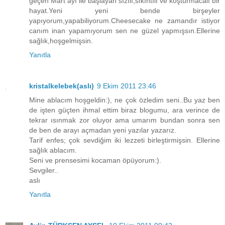
geçen Mart ayı ile başlayan sızılı,sıkıntılı ve koşturmacalı bir
hayat.Yeni yeni bende birşeyler
yapıyorum,yapabiliyorum.Cheesecake ne zamandır istiyor
canım inan yapamıyorum sen ne güzel yapmışsın.Ellerine
sağlık,hoşgelmişsin.
Yanıtla
kristalkelebek(aslı)
9 Ekim 2011 23:46
Mine ablacım hoşgeldin:), ne çok özledim seni..Bu yaz ben
de işten güçten ihmal ettim biraz blogumu, ara verince de
tekrar ısınmak zor oluyor ama umarım bundan sonra sen
de ben de arayı açmadan yeni yazılar yazarız.
Tarif enfes; çok sevdiğim iki lezzeti birleştirmişsin. Ellerine
sağlık ablacım.
Seni ve prensesimi kocaman öpüyorum:).
Sevgiler..
aslı
Yanıtla