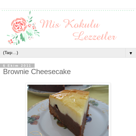
▼
6 Ekim 2011
Brownie Cheesecake