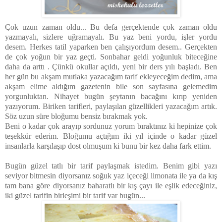
Çok uzun zaman oldu... Bu defa gerçektende çok zaman oldu
yazmayalı, sizlere uğramayalı. Bu yaz beni yordu, işler yordu
desem. Herkes tatil yaparken ben çalışıyordum desem.. Gerçekten
de çok yoğun bir yaz geçti. Sonbahar geldi yoğunluk biteceğine
daha da arttı . Çünkü okullar açıldı, yeni bir ders yılı başladı. Ben
her gün bu akşam mutlaka yazacağım tarif ekleyeceğim dedim, ama
akşam elime aldığım gazetenin bile son sayfasına gelemedim
yorgunluktan. Nihayet bugün şeytanın bacağını kırıp yeniden
yazıyorum. Biriken tarifleri, paylaşılan güzellikleri yazacağım artık.
Söz uzun süre bloğumu bensiz bırakmak yok.
Beni o kadar çok arayıp sordunuz yorum bıraktınız ki hepinize çok
teşekkür ederim. Bloğumu açtığım iki yıl içinde o kadar güzel
insanlarla karşılaşıp dost olmuşum ki bunu bir kez daha fark ettim.
Bugün güzel tatlı bir tarif paylaşmak istedim. Benim gibi yazı
seviyor bitmesin diyorsanız soğuk yaz içeceği limonata ile ya da kış
tam bana göre diyorsanız baharatlı bir kış çayı ile eşlik edeceğiniz,
iki güzel tarifin birleşimi bir tarif var bugün...