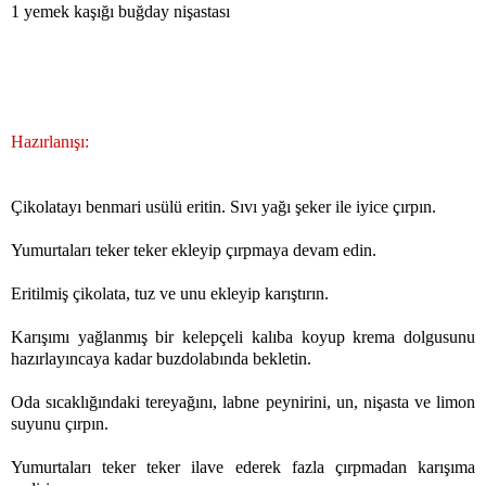
1 yemek kaşığı buğday nişastası
Hazırlanışı:
Çikolatayı benmari usülü eritin. Sıvı yağı şeker ile iyice çırpın.
Yumurtaları teker teker ekleyip çırpmaya devam edin.
Eritilmiş çikolata, tuz ve unu ekleyip karıştırın.
Karışımı yağlanmış bir kelepçeli kalıba koyup krema dolgusunu
hazırlayıncaya kadar buzdolabında bekletin.
Oda sıcaklığındaki tereyağını, labne peynirini, un, nişasta ve limon
suyunu çırpın.
Yumurtaları teker teker ilave ederek fazla çırpmadan karışıma