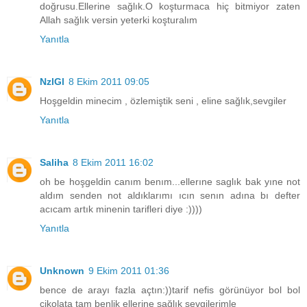
doğrusu.Ellerine sağlık.O koşturmaca hiç bitmiyor zaten
Allah sağlık versin yeterki koşturalım
Yanıtla
NzlGl
8 Ekim 2011 09:05
Hoşgeldin minecim , özlemiştik seni , eline sağlık,sevgiler
Yanıtla
Saliha
8 Ekim 2011 16:02
oh be hoşgeldin canım benım...ellerıne saglık bak yıne not
aldım senden not aldıklarımı ıcın senın adına bı defter
acıcam artık minenin tarifleri diye :))))
Yanıtla
Unknown
9 Ekim 2011 01:36
bence de arayı fazla açtın:))tarif nefis görünüyor bol bol
çikolata tam benlik ellerine sağlık sevgilerimle