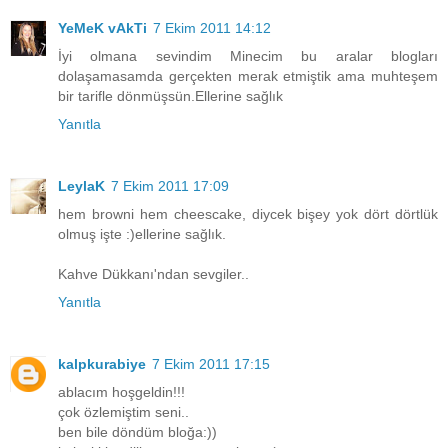
YeMeK vAkTi
7 Ekim 2011 14:12
İyi olmana sevindim Minecim bu aralar blogları
dolaşamasamda gerçekten merak etmiştik ama muhteşem
bir tarifle dönmüşsün.Ellerine sağlık
Yanıtla
LeylaK
7 Ekim 2011 17:09
hem browni hem cheescake, diycek bişey yok dört dörtlük
olmuş işte :)ellerine sağlık.
Kahve Dükkanı'ndan sevgiler..
Yanıtla
kalpkurabiye
7 Ekim 2011 17:15
ablacım hoşgeldin!!!
çok özlemiştim seni..
ben bile döndüm bloğa:))