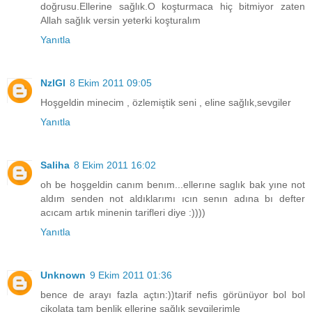
doğrusu.Ellerine sağlık.O koşturmaca hiç bitmiyor zaten
Allah sağlık versin yeterki koşturalım
Yanıtla
NzlGl
8 Ekim 2011 09:05
Hoşgeldin minecim , özlemiştik seni , eline sağlık,sevgiler
Yanıtla
Saliha
8 Ekim 2011 16:02
oh be hoşgeldin canım benım...ellerıne saglık bak yıne not
aldım senden not aldıklarımı ıcın senın adına bı defter
acıcam artık minenin tarifleri diye :))))
Yanıtla
Unknown
9 Ekim 2011 01:36
bence de arayı fazla açtın:))tarif nefis görünüyor bol bol
çikolata tam benlik ellerine sağlık sevgilerimle