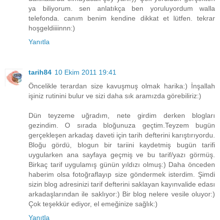
ya biliyorum. sen anlatıkça ben yoruluyordum walla
telefonda. canım benim kendine dikkat et lütfen. tekrar
hoşgeldiiiinnn:)
Yanıtla
tarih84
10 Ekim 2011 19:41
Öncelikle terardan size kavuşmuş olmak harika:) İnşallah
işiniz rutinini bulur ve sizi daha sık aramızda görebiliriz:)
Dün teyzeme uğradım, nete girdim derken blogları
gezindim. O sırada bloğunuza geçtim.Teyzem bugün
gerçekleşen arkadaş daveti için tarih defterini karıştırıyordu.
Bloğu gördü, blogun bir tariini kaydetmiş bugün tarifi
uygularken ana sayfaya geçmiş ve bu tarif/yazı görmüş.
Birkaç tarif uygulamış günün yıldızı olmuş:) Daha önceden
haberim olsa fotoğraflayıp size göndermek isterdim. Şimdi
sizin blog adresinizi tarif defterini saklayan kayınvalide edası
arkadaşlarından ile saklıyor:) Bir blog nelere vesile oluyor:)
Çok teşekkür ediyor, el emeğinize sağlık:)
Yanıtla