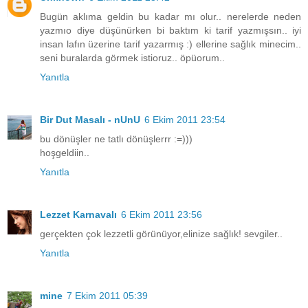
Bugün aklıma geldin bu kadar mı olur.. nerelerde neden
yazmıo diye düşünürken bi baktım ki tarif yazmışsın.. iyi
insan lafın üzerine tarif yazarmış :) ellerine sağlık minecim..
seni buralarda görmek istioruz.. öpüorum..
Yanıtla
Bir Dut Masalı - nUnU
6 Ekim 2011 23:54
bu dönüşler ne tatlı dönüşlerrr :=)))
hoşgeldiin..
Yanıtla
Lezzet Karnavalı
6 Ekim 2011 23:56
gerçekten çok lezzetli görünüyor,elinize sağlık! sevgiler..
Yanıtla
mine
7 Ekim 2011 05:39