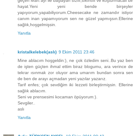
geçen Mart ayı ile başlayan sızılı,sıkıntılı ve koşturmacalı bir
hayat.Yeni yeni bende birşeyler
yapıyorum,yapabiliyorum.Cheesecake ne zamandır istiyor
canım inan yapamıyorum sen ne güzel yapmışsın.Ellerine
sağlık,hoşgelmişsin.
Yanıtla
kristalkelebek(aslı)
9 Ekim 2011 23:46
Mine ablacım hoşgeldin:), ne çok özledim seni..Bu yaz ben
de işten güçten ihmal ettim biraz blogumu, ara verince de
tekrar ısınmak zor oluyor ama umarım bundan sonra sen
de ben de arayı açmadan yeni yazılar yazarız.
Tarif enfes; çok sevdiğim iki lezzeti birleştirmişsin. Ellerine
sağlık ablacım.
Seni ve prensesimi kocaman öpüyorum:).
Sevgiler..
aslı
Yanıtla