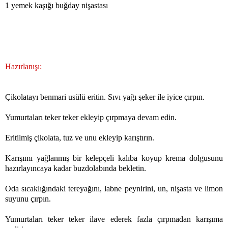
1 yemek kaşığı buğday nişastası
Hazırlanışı:
Çikolatayı benmari usülü eritin. Sıvı yağı şeker ile iyice çırpın.
Yumurtaları teker teker ekleyip çırpmaya devam edin.
Eritilmiş çikolata, tuz ve unu ekleyip karıştırın.
Karışımı yağlanmış bir kelepçeli kalıba koyup krema dolgusunu
hazırlayıncaya kadar buzdolabında bekletin.
Oda sıcaklığındaki tereyağını, labne peynirini, un, nişasta ve limon
suyunu çırpın.
Yumurtaları teker teker ilave ederek fazla çırpmadan karışıma