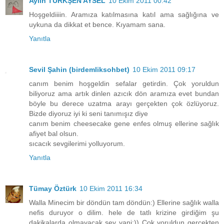
Aylin TÜRKŞEN AYSEL
10 Ekim 2011 00:42
Hoşgeldiiiin. Aramıza katılmasına katıl ama sağlığına ve
uykuna da dikkat et bence. Kıyamam sana.
Yanıtla
Sevil Şahin (birdemliksohbet)
10 Ekim 2011 09:17
canım benim hoşgeldin sefalar getirdin. Çok yoruldun
biliyoruz ama artık dinlen azıcık dön aramıza evet bundan
böyle bu derece uzatma arayı gerçekten çok özlüyoruz.
Bizde diyoruz iyi ki seni tanımışız diye
canım benim cheesecake gene enfes olmuş ellerine sağlık
afiyet bal olsun.
sıcacık sevgilerimi yolluyorum.
Yanıtla
Tümay Öztürk
10 Ekim 2011 16:34
Walla Minecim bir döndün tam döndün:) Ellerine sağlık walla
nefis duruyor o dilim. hele de tatlı krizine girdiğim şu
dakikalarda olmayacak şey yani:)) Çok yoruldun gerçekten