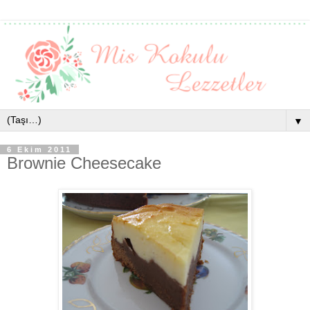
▼
6 Ekim 2011
Brownie Cheesecake