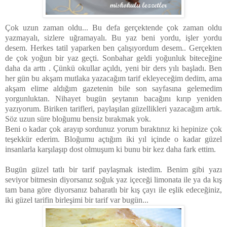
Çok uzun zaman oldu... Bu defa gerçektende çok zaman oldu
yazmayalı, sizlere uğramayalı. Bu yaz beni yordu, işler yordu
desem. Herkes tatil yaparken ben çalışıyordum desem.. Gerçekten
de çok yoğun bir yaz geçti. Sonbahar geldi yoğunluk biteceğine
daha da arttı . Çünkü okullar açıldı, yeni bir ders yılı başladı. Ben
her gün bu akşam mutlaka yazacağım tarif ekleyeceğim dedim, ama
akşam elime aldığım gazetenin bile son sayfasına gelemedim
yorgunluktan. Nihayet bugün şeytanın bacağını kırıp yeniden
yazıyorum. Biriken tarifleri, paylaşılan güzellikleri yazacağım artık.
Söz uzun süre bloğumu bensiz bırakmak yok.
Beni o kadar çok arayıp sordunuz yorum bıraktınız ki hepinize çok
teşekkür ederim. Bloğumu açtığım iki yıl içinde o kadar güzel
insanlarla karşılaşıp dost olmuşum ki bunu bir kez daha fark ettim.
Bugün güzel tatlı bir tarif paylaşmak istedim. Benim gibi yazı
seviyor bitmesin diyorsanız soğuk yaz içeceği limonata ile ya da kış
tam bana göre diyorsanız baharatlı bir kış çayı ile eşlik edeceğiniz,
iki güzel tarifin birleşimi bir tarif var bugün...