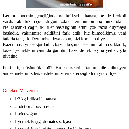
Benim annemin gençliğinde ne brüksel lahanası, ne de brokoli
vardı. Tabii bizim çocukluğumuzda da, eminim bir çoğumuzunda...
Ne zamanki çağın iki illet hastalığının adını çok fazla duymaya
başladık, yakınımıza geldiğini fark ettik, hiç bilmediğimiz yeni
tatlarla tanıştık. Derdimize deva olsun, bizi korusun diye .
Bazen haşlayıp yoğurtladık, bazen beşamel sosunun altına sakladık;
bazen yemeklerin yanında garnitür, bazende tek başına yedik , şifa
niyetine...
Peki hiç düşündük mü? Bu sebzelerin tadını bile bilmeyen
anneannelerimizden, dedelerimizden daha sağlıklı mıyız ? diye.
Gereken Malzemeler:
1/2 kg brüksel lahanası
2 adet orta boy havuç
1 adet soğan
1 yemek kaşığı domates salçası
1 yemek kaşığı pirinç veya pilavlık bulgur