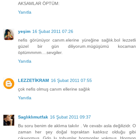
AKSAMLAR ÖPTÜM:
Yanıtla
yeşim
16 Şubat 2011 07:26
nefis görünüyor canım.elerine yüreğine sağlık.bol lezzetli
güzel bir gün diliyorum.mügüşümü kocaman
öptümmmm....sevgiler.
Yanıtla
LEZZETİKRAM
16 Şubat 2011 07:55
çok nefis olmuş canım ellerine sağlık
Yanıtla
Saglıklımutfak
16 Şubat 2011 09:37
Bu soru benim de aklıma takılır . Ve cevabı asla değilizidr. O
zaman her şey doğal topraktan katıksız olduğu gibi
çıkıyormuş. Gdo lu tohumlar hormonlar yokmuş. Hormon