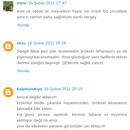
mine
16 Şubat 2011 17:47
evet ya sebze ve meyvelerin hepsi var mıydı biz çocukken
ama o zaman daha sağlıklıydı sanki herşey ...
Yanıtla
ebru
16 Şubat 2011 18:34
Sevgili Mine ben pek sevemedim brüksel lahanasını ya da
pişirmeyi beceremedim. Ama gördüğüm yeni tariflerle tekrar
denme isteğim depreşti :))Ellerine sağlık canım.
Yanıtla
kalpkurabiye
16 Şubat 2011 20:19
bence değiliz ablacım...
brokoliyi bizde çıkardık hayatımızdan, brüksel lahanasını
tatmadık bile zaten..
kış günü, pırasa, ıspanak, kereviz, lahana vs neyimize
yetmiyor değil mi ama..
yine de elleinden şahane görüntüler var ablacım..