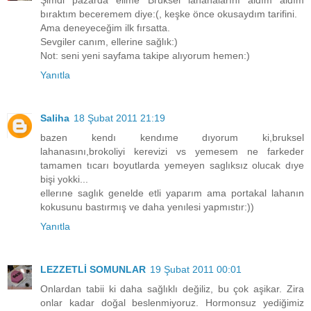
Şimdi pazarda elime Brüksel lahanalarını aldım aldım
bıraktım beceremem diye:(, keşke önce okusaydım tarifini.
Ama deneyeceğim ilk fırsatta.
Sevgiler canım, ellerine sağlık:)
Not: seni yeni sayfama takipe alıyorum hemen:)
Yanıtla
Saliha
18 Şubat 2011 21:19
bazen kendı kendıme dıyorum ki,bruksel
lahanasını,brokoliyi kerevizi vs yemesem ne farkeder
tamamen tıcarı boyutlarda yemeyen saglıksız olucak dıye
bişi yokki...
ellerıne saglık genelde etli yaparım ama portakal lahanın
kokusunu bastırmış ve daha yenılesi yapmıstır:))
Yanıtla
LEZZETLİ SOMUNLAR
19 Şubat 2011 00:01
Onlardan tabii ki daha sağlıklı değiliz, bu çok aşikar. Zira
onlar kadar doğal beslenmiyoruz. Hormonsuz yediğimiz