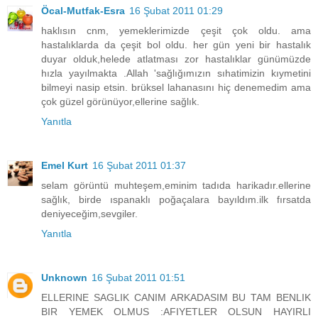
Öcal-Mutfak-Esra
16 Şubat 2011 01:29
haklısın cnm, yemeklerimizde çeşit çok oldu. ama
hastalıklarda da çeşit bol oldu. her gün yeni bir hastalık
duyar olduk,helede atlatması zor hastalıklar günümüzde
hızla yayılmakta .Allah 'sağlığımızın sıhatimizin kıymetini
bilmeyi nasip etsin. brüksel lahanasını hiç denemedim ama
çok güzel görünüyor,ellerine sağlık.
Yanıtla
Emel Kurt
16 Şubat 2011 01:37
selam görüntü muhteşem,eminim tadıda harikadır.ellerine
sağlık, birde ıspanaklı poğaçalara bayıldım.ilk fırsatda
deniyeceğim,sevgiler.
Yanıtla
Unknown
16 Şubat 2011 01:51
ELLERINE SAGLIK CANIM ARKADASIM BU TAM BENLIK
BIR YEMEK OLMUS :AFIYETLER OLSUN HAYIRLI