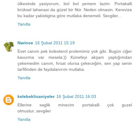
ülkesinde yasiyorum, bol bol yemem lazim. Portakalli
brüksel lahanasi da güzel bir fikir. Neden olmasin. Kerevize
bu kadar yakistigina göre mutlaka denemeli. Sevgiler...
Yanıtla
Narince
16 Şubat 2011 15:19
Evet canım pek kolesterol prolemimiz yok gibi. Bugün ciğer
kavurma var mesela:)) Künefeyi akşam yaptığımdan
çekemedim canım, fırsat olursa çekeceğim, sen yap senin
tarfifinden de faydalanırım mutlaka.
Yanıtla
kelebeklisaniyeler
16 Şubat 2011 16:03
Ellerine saglik minecim portakalli çok guzel
olmustur..sevgiler
Yanıtla