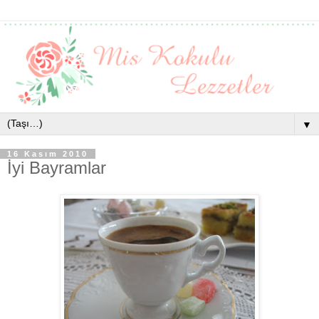
▼
16 Kasım 2010
İyi Bayramlar