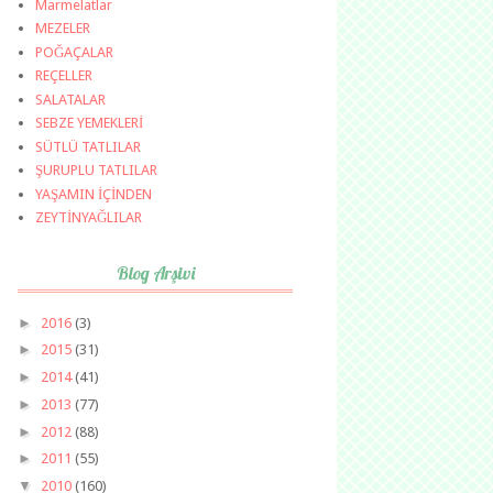
Marmelatlar
MEZELER
POĞAÇALAR
REÇELLER
SALATALAR
SEBZE YEMEKLERİ
SÜTLÜ TATLILAR
ŞURUPLU TATLILAR
YAŞAMIN İÇİNDEN
ZEYTİNYAĞLILAR
Blog Arşivi
►
2016
(3)
►
2015
(31)
►
2014
(41)
►
2013
(77)
►
2012
(88)
►
2011
(55)
▼
2010
(160)