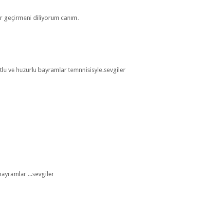
r geçirmeni diliyorum canım.
u ve huzurlu bayramlar temnnisisyle.sevgiler
bayramlar ...sevgiler