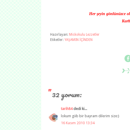
Her şeyin gönlünüzce ol
Kurb
Hazırlayan:
Miskokulu Lezzetler
Etiketler:
YAŞAMIN İÇİNDEN
32 yorum:
tarih84
dedi ki...
lokum giib bir bayram dilerim size:)
16 Kasım 2010 13:34