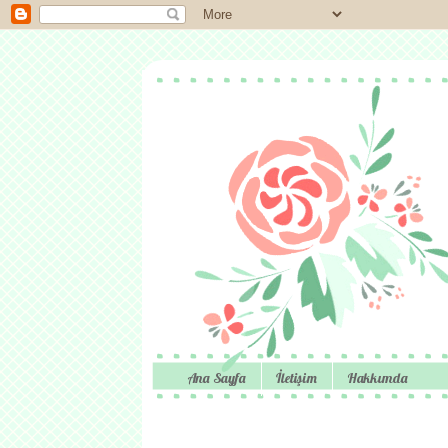
Ana Sayfa
İletişim
Hakkımda