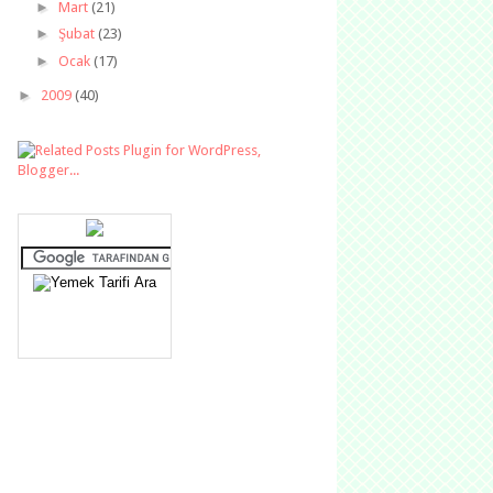
►
Mart
(21)
►
Şubat
(23)
►
Ocak
(17)
►
2009
(40)