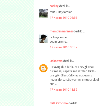
sarkaç
dedi ki...
Mutlu Bayramlar
17 Kasım 2010 05:55
memolininannesi
dedi ki...
ıyı bayramlar....
sevgılerımle...
17 Kasım 2010 09:37
Unknown
dedi ki...
Bir avuç dua,bir kucak sevgi,sıcak
bir mesaj kapatır mesafeleri birleş
tirir gönülleri.Kalbiniz nur,eviniz
huzur dolsun.Bayramınız mübarek ol
sun...
17 Kasım 2010 11:35
Ballı Cimcime
dedi ki...