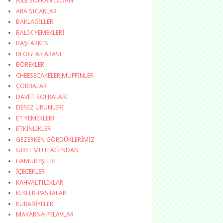
AİLE SOFRAMIZDAN
ARA SICAKLAR
BAKLAGİLLER
BALIK YEMEKLERİ
BAŞLARKEN
BLOGLAR ARASI
BÖREKLER
CHEESECAKELER;MUFFİNLER
ÇORBALAR
DAVET SOFRALARI
DENİZ ÜRÜNLERİ
ET YEMEKLERİ
ETKİNLİKLER
GEZERKEN GÖRDÜKLERİMİZ
GİRİT MUTFAĞINDAN
HAMUR İŞLERİ
İÇECEKLER
KAHVALTILIKLAR
KEKLER-PASTALAR
KURABİYELER
MAKARNA-PİLAVLAR