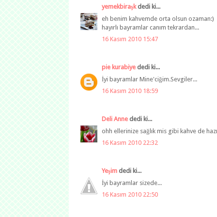
yemekbiraşk
dedi ki...
eh benim kahvemde orta olsun ozaman:)
hayırlı bayramlar canım tekrardan...
16 Kasım 2010 15:47
pie kurabiye
dedi ki...
İyi bayramlar Mine'ciğim.Sevgiler...
16 Kasım 2010 18:59
Deli Anne
dedi ki...
ohh ellerinize sağlık mis gibi kahve de haz
16 Kasım 2010 22:32
Yeşim
dedi ki...
İyi bayramlar sizede...
16 Kasım 2010 22:50