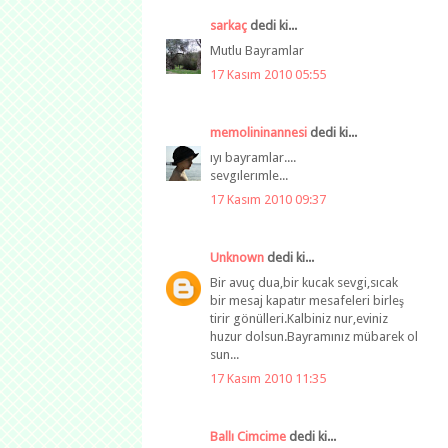
sarkaç
dedi ki...
Mutlu Bayramlar
17 Kasım 2010 05:55
memolininannesi
dedi ki...
ıyı bayramlar....
sevgılerımle...
17 Kasım 2010 09:37
Unknown
dedi ki...
Bir avuç dua,bir kucak sevgi,sıcak
bir mesaj kapatır mesafeleri birleş
tirir gönülleri.Kalbiniz nur,eviniz
huzur dolsun.Bayramınız mübarek ol
sun...
17 Kasım 2010 11:35
Ballı Cimcime
dedi ki...