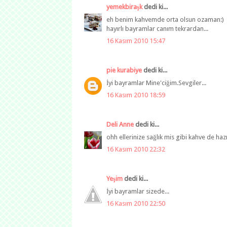
yemekbiraşk
dedi ki...
eh benim kahvemde orta olsun ozaman:)
hayırlı bayramlar canım tekrardan...
16 Kasım 2010 15:47
pie kurabiye
dedi ki...
İyi bayramlar Mine'ciğim.Sevgiler...
16 Kasım 2010 18:59
Deli Anne
dedi ki...
ohh ellerinize sağlık mis gibi kahve de haz
16 Kasım 2010 22:32
Yeşim
dedi ki...
İyi bayramlar sizede...
16 Kasım 2010 22:50