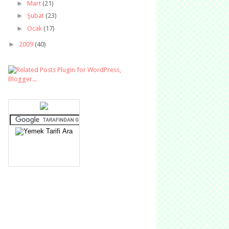
►
Mart
(21)
►
Şubat
(23)
►
Ocak
(17)
►
2009
(40)