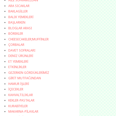
AİLE SOFRAMIZDAN
ARA SICAKLAR
BAKLAGİLLER
BALIK YEMEKLERİ
BAŞLARKEN
BLOGLAR ARASI
BÖREKLER
CHEESECAKELER;MUFFİNLER
ÇORBALAR
DAVET SOFRALARI
DENİZ ÜRÜNLERİ
ET YEMEKLERİ
ETKİNLİKLER
GEZERKEN GÖRDÜKLERİMİZ
GİRİT MUTFAĞINDAN
HAMUR İŞLERİ
İÇECEKLER
KAHVALTILIKLAR
KEKLER-PASTALAR
KURABİYELER
MAKARNA-PİLAVLAR