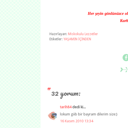
Her şeyin gönlünüzce ol
Kurb
Hazırlayan:
Miskokulu Lezzetler
Etiketler:
YAŞAMIN İÇİNDEN
32 yorum:
tarih84
dedi ki...
lokum giib bir bayram dilerim size:)
16 Kasım 2010 13:34