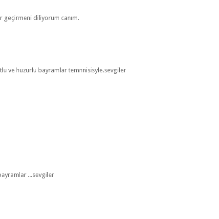
r geçirmeni diliyorum canım.
u ve huzurlu bayramlar temnnisisyle.sevgiler
bayramlar ...sevgiler