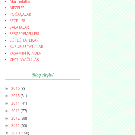
Marmelatlar
MEZELER
POĞAÇALAR
REÇELLER
SALATALAR
SEBZE YEMEKLERİ
SÜTLÜ TATLILAR
ŞURUPLU TATLILAR
YAŞAMIN İÇİNDEN
ZEYTİNYAĞLILAR
Blog Arşivi
►
2016
(3)
►
2015
(31)
►
2014
(41)
►
2013
(77)
►
2012
(88)
►
2011
(55)
▼
2010
(160)