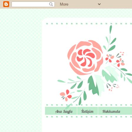
Ana Sayfa
İletişim
Hakkımda