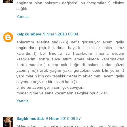
enginara olan bakışımı değiştirdi bu fotograflar :) elinize
sağlık
Yanıtla
kalpkurabiye
9 Nisan 2010 09:04
ablacımm ellerine sağlıkk:)) nefis görünüyor acemi gelin
enginarları pişirdi tadına bayıldı bizimkiler lakin biraz
kararttım:)) bol limonlu su hazırladım limonla ovdum
kestiklerimi sonra suya attım amaa yinede kararmaktan
kurtulamadılar:( recep çok beğendi halası kadar güzel
yapmışım:)) artık yağmı yaktı gerçekmi dedi bilmiyorum:)
yardımların için çok teşekkür ederim ablacımm.. acemi gelin
sayende arşivine bir lezzet kattı:))
birde bu acemi gelin seni çok seviyor..
mügeciğime ve sana kocamann sevgiler öpücükler..
Yanıtla
Saglıklımutfak
9 Nisan 2010 09:27
Aklımızdan aynı şeyler geçiyor seninle dostum . Sabahım