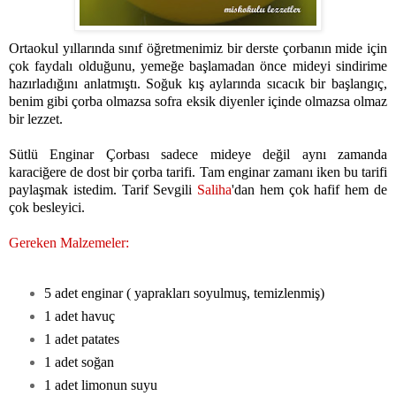
Ortaokul yıllarında sınıf öğretmenimiz bir derste çorbanın mide için
çok faydalı olduğunu, yemeğe başlamadan önce mideyi sindirime
hazırladığını anlatmıştı. Soğuk kış aylarında sıcacık bir başlangıç,
benim gibi çorba olmazsa sofra eksik diyenler içinde olmazsa olmaz
bir lezzet.
Sütlü Enginar Çorbası sadece mideye değil aynı zamanda
karaciğere de dost bir çorba tarifi. Tam enginar zamanı iken bu tarifi
paylaşmak istedim. Tarif Sevgili
Saliha
'
dan hem çok hafif hem de
çok besleyici.
Gereken Malzemeler:
5 adet enginar ( yaprakları soyulmuş, temizlenmiş)
1 adet havuç
1 adet patates
1 adet soğan
1 adet limonun suyu