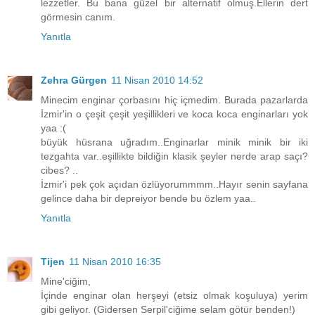
lezzetler. Bu bana güzel bir alternatif olmuş.Ellerin dert
görmesin canım.
Yanıtla
Zehra Gürgen
11 Nisan 2010 14:52
Minecim enginar çorbasını hiç içmedim. Burada pazarlarda
İzmir'in o çeşit çeşit yeşillikleri ve koca koca enginarları yok
yaa :(
büyük hüsrana uğradım..Enginarlar minik minik bir iki
tezgahta var..eşillikte bildiğin klasik şeyler nerde arap saçı?
cibes? ..
İzmir'i pek çok açıdan özlüyorummmm..Hayır senin sayfana
gelince daha bir depreiyor bende bu özlem yaa..
Yanıtla
Tijen
11 Nisan 2010 16:35
Mine'ciğim,
İçinde enginar olan herşeyi (etsiz olmak koşuluya) yerim
gibi geliyor. (Gidersen Serpil'ciğime selam götür benden!)