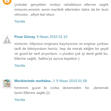
çorbalar gerçekten mıdeyı rahatlatıyor...ellerıne saglık
minecim,eminim senin marifetli ellerinden daha da bir leziz
olmustur...afiyet bal olsun.
Yanıtla
Pınar Günay
9 Nisan 2010 01:10
minecim, biliyosun enginara bayılıyorum ve enginar çorbası
tarifi de bilmiyordum henüz, hep de merak ettiğim bir şeydi
ve güzel bir tarif arıyordum, o yüzden çok iyi denk geldi bu.
Ellerine sağlık, Saliha'ya ayrıca teşekkür:)
Yanıtla
Miniklerimle mutfakta ..!
9 Nisan 2010 01:58
hmmmm guzel bi corba denemedim hic ,denemek
lazim.Ellerine saglik:)))
Yanıtla