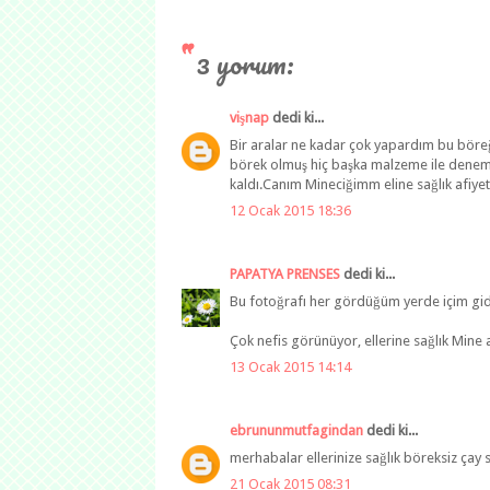
3 yorum:
vişnap
dedi ki...
Bir aralar ne kadar çok yapardım bu böreği
börek olmuş hiç başka malzeme ile deneme
kaldı.Canım Mineciğimm eline sağlık afiyet
12 Ocak 2015 18:36
PAPATYA PRENSES
dedi ki...
Bu fotoğrafı her gördüğüm yerde içim gidi
Çok nefis görünüyor, ellerine sağlık Mine 
13 Ocak 2015 14:14
ebrununmutfagindan
dedi ki...
merhabalar ellerinize sağlık böreksiz çay
21 Ocak 2015 08:31