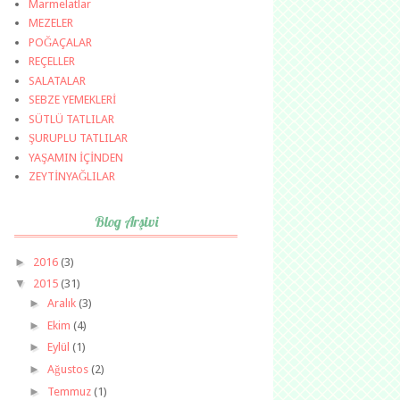
Marmelatlar
MEZELER
POĞAÇALAR
REÇELLER
SALATALAR
SEBZE YEMEKLERİ
SÜTLÜ TATLILAR
ŞURUPLU TATLILAR
YAŞAMIN İÇİNDEN
ZEYTİNYAĞLILAR
Blog Arşivi
►
2016
(3)
▼
2015
(31)
►
Aralık
(3)
►
Ekim
(4)
►
Eylül
(1)
►
Ağustos
(2)
►
Temmuz
(1)