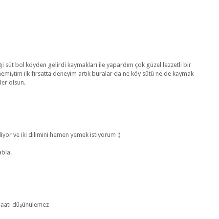
 süt bol köyden gelirdi kaymakları ile yapardım çok güzel lezzetli bir
miştim ilk fırsatta deneyim artık buralar da ne köy sütü ne de kaymak
ler olsun.
yor ve iki dilimini hemen yemek istiyorum :)
abla.
 saati düşünülemez