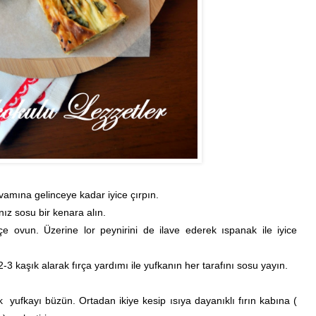
vamına gelinceye kadar iyice çırpın.
nız sosu bir kenara alın.
çe ovun. Üzerine lor peynirini de ilave ederek ıspanak ile iyice
-3 kaşık alarak fırça yardımı ile yufkanın her tarafını sosu yayın.
 yufkayı büzün. Ortadan ikiye kesip ısıya dayanıklı fırın kabına (