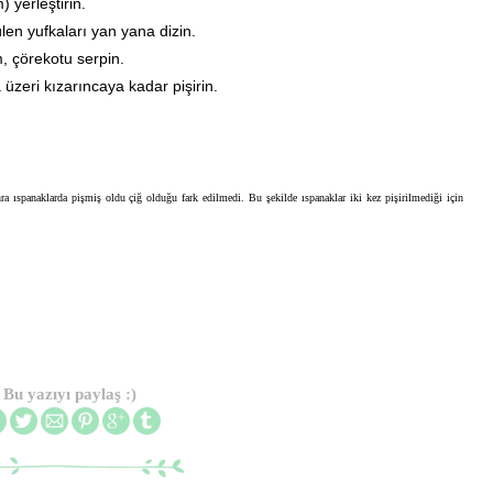
 yerleştirin.
len yufkaları yan yana dizin.
, çörekotu serpin.
 üzeri kızarıncaya kadar pişirin.
a ıspanaklarda pişmiş oldu çiğ olduğu fark edilmedi. Bu şekilde ıspanaklar iki kez pişirilmediği için
Bu yazıyı paylaş :)