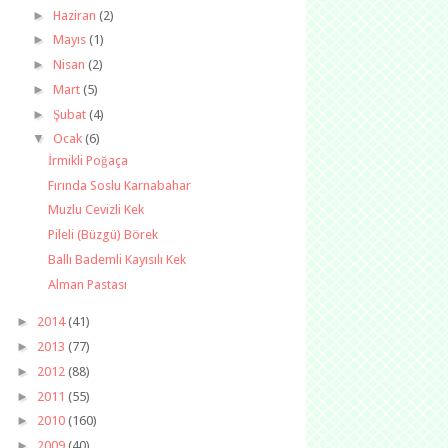
►
Haziran
(2)
►
Mayıs
(1)
►
Nisan
(2)
►
Mart
(5)
►
Şubat
(4)
▼
Ocak
(6)
İrmikli Poğaça
Fırında Soslu Karnabahar
Muzlu Cevizli Kek
Pileli (Büzgü) Börek
Ballı Bademli Kayısılı Kek
Alman Pastası
►
2014
(41)
►
2013
(77)
►
2012
(88)
►
2011
(55)
►
2010
(160)
►
2009
(40)