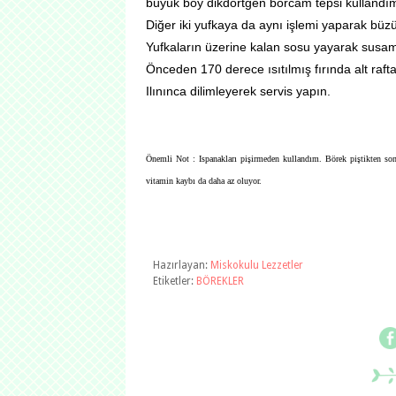
büyük boy dikdörtgen borcam tepsi kullandım)
Diğer iki yufkaya da aynı işlemi yaparak büzü
Yufkaların üzerine kalan sosu yayarak susam
Önceden 170 derece ısıtılmış fırında alt rafta
Ilınınca dilimleyerek servis yapın.
Önemli Not : Ispanakları pişirmeden kullandım. Börek piştikten sonr
vitamin kaybı da daha az oluyor.
Hazırlayan:
Miskokulu Lezzetler
Etiketler:
BÖREKLER