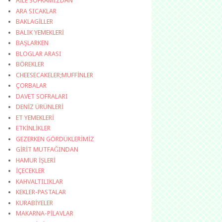
AİLE SOFRAMIZDAN
ARA SICAKLAR
BAKLAGİLLER
BALIK YEMEKLERİ
BAŞLARKEN
BLOGLAR ARASI
BÖREKLER
CHEESECAKELER;MUFFİNLER
ÇORBALAR
DAVET SOFRALARI
DENİZ ÜRÜNLERİ
ET YEMEKLERİ
ETKİNLİKLER
GEZERKEN GÖRDÜKLERİMİZ
GİRİT MUTFAĞINDAN
HAMUR İŞLERİ
İÇECEKLER
KAHVALTILIKLAR
KEKLER-PASTALAR
KURABİYELER
MAKARNA-PİLAVLAR