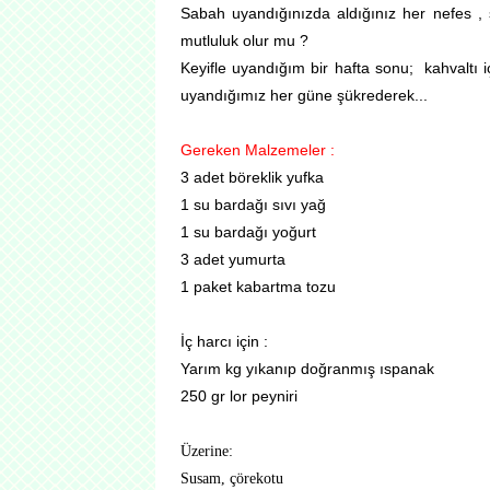
Sabah uyandığınızda aldığınız her nefes , s
mutluluk olur mu ?
Keyifle uyandığım bir hafta sonu; kahvaltı i
uyandığımız her güne şükrederek...
Gereken Malzemeler :
3 adet böreklik yufka
1 su bardağı sıvı yağ
1 su bardağı yoğurt
3 adet yumurta
1 paket kabartma tozu
İç harcı için :
Yarım kg yıkanıp doğranmış ıspanak
250 gr lor peyniri
Üzerine:
Susam, çörekotu