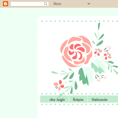
Ana Sayfa
İletişim
Hakkımda