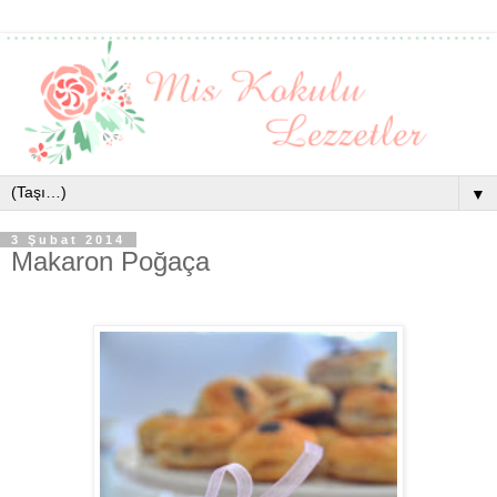
▼
3 Şubat 2014
Makaron Poğaça