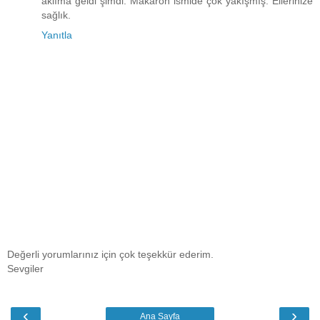
aklıma geldi şimdi. Makaron ismide çok yakışmış. Ellerinize
sağlık.
Yanıtla
Değerli yorumlarınız için çok teşekkür ederim.
Sevgiler
‹
›
Ana Sayfa