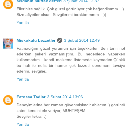
seldanın mutfak defteri
3 Şubat 2014 12:37
Ellerinize sağlık. Çok güzel görünüyor çok beğendimmm...:)
Size afiyetler olsun. Sevgilerimi bıraktımmmm...:))
Yanıtla
Miskokulu Lezzetler
3 Şubat 2014 12:49
Fatmacığım güzel yorumun için teşekkürler. Ben tarifi not
ederken şekeri yazmamıştım. Bu nedenlede yaparken
kullanmadım , kendi malzeme listemede koymadım.Çünkü
bu hali ile nefis bir hamur çok lezzetli denemeni tavsiye
ederim. sevgiler..
Yanıtla
Fatosca Tadlar
3 Şubat 2014 13:06
Deneyimlerine her zaman güvenmişimdir ablacım :) görüntü
zaten kendini ele veriyor, MUHTEŞEM...
Sevgiler tekrar :)
Yanıtla