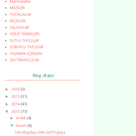
Marmelatlar
MEZELER
POĞAÇALAR
REÇELLER
SALATALAR
SEBZE YEMEKLERİ
SÜTLÜ TATLILAR
ŞURUPLU TATLILAR
YAŞAMIN İÇİNDEN
ZEYTİNYAĞLILAR
Blog Arşivi
►
2016
(3)
►
2015
(31)
►
2014
(41)
▼
2013
(77)
►
Aralık
(4)
▼
Kasım
(6)
Tam Buğday Unlu Gül Poğaça