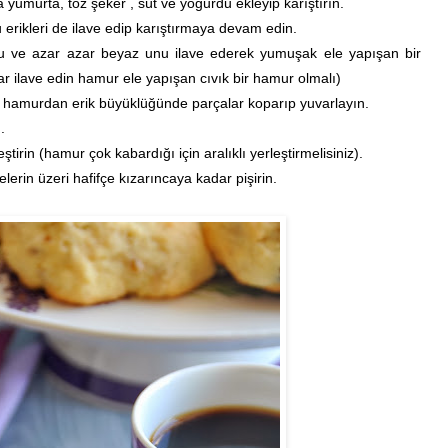
umurta, toz şeker , süt ve yoğurdu ekleyip karıştırın.
u erikleri de ilave edip karıştırmaya devam edin.
u ve azar azar beyaz unu ilave ederek yumuşak ele yapışan bir
r ilave edin hamur ele yapışan cıvık bir hamur olmalı)
a hamurdan erik büyüklüğünde parçalar koparıp yuvarlayın.
.
leştirin (hamur çok kabardığı için aralıklı yerleştirmelisiniz).
lerin üzeri hafifçe kızarıncaya kadar pişirin.