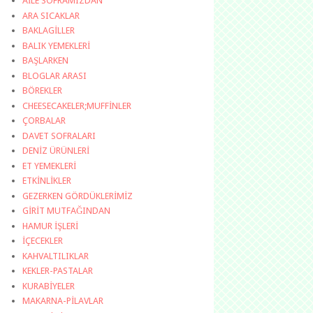
AİLE SOFRAMIZDAN
ARA SICAKLAR
BAKLAGİLLER
BALIK YEMEKLERİ
BAŞLARKEN
BLOGLAR ARASI
BÖREKLER
CHEESECAKELER;MUFFİNLER
ÇORBALAR
DAVET SOFRALARI
DENİZ ÜRÜNLERİ
ET YEMEKLERİ
ETKİNLİKLER
GEZERKEN GÖRDÜKLERİMİZ
GİRİT MUTFAĞINDAN
HAMUR İŞLERİ
İÇECEKLER
KAHVALTILIKLAR
KEKLER-PASTALAR
KURABİYELER
MAKARNA-PİLAVLAR