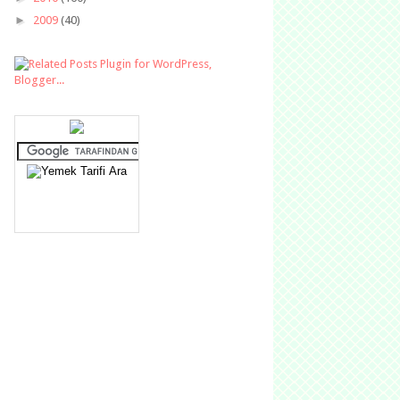
►
2009
(40)