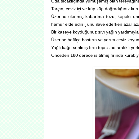
Oda sıcaklığında yumuşamış olan tereyağına y
Tarçın, ceviz içi ve küp küp doğradığınız kur
Üzerine elenmiş kabartma tozu, kepekli un
hamur elde edin ( unu ilave ederken azar aza
Bir kaseye koyduğunuz sıvı yağın yardımıyl
Üzerine hafifçe bastırın ve yarım ceviz koyun
Yağlı kağıt serilmiş fırın tepsisine aralıklı yer
Önceden 180 derece ısıtılmış fırında kurabiye