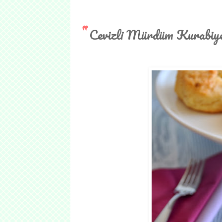
Cevizli Mürdüm Kurabiye