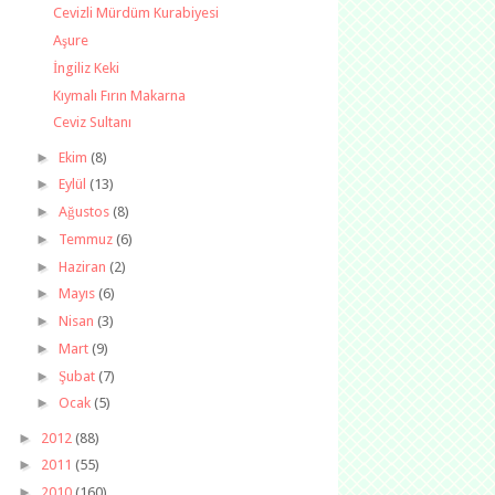
Cevizli Mürdüm Kurabiyesi
Aşure
İngiliz Keki
Kıymalı Fırın Makarna
Ceviz Sultanı
►
Ekim
(8)
►
Eylül
(13)
►
Ağustos
(8)
►
Temmuz
(6)
►
Haziran
(2)
►
Mayıs
(6)
►
Nisan
(3)
►
Mart
(9)
►
Şubat
(7)
►
Ocak
(5)
►
2012
(88)
►
2011
(55)
►
2010
(160)