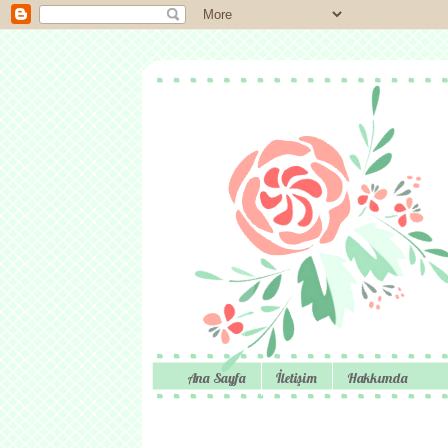
Ana Sayfa
İletişim
Hakkımda