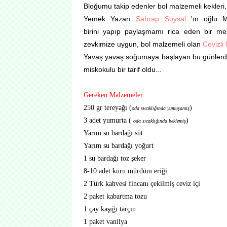
Bloğumu takip edenler bol malzemeli kekleri, k
Yemek Yazarı
Sahrap Soysal
'ın oğlu 
birini
yapıp paylaşmamı rica eden bir mesaj
zevkimize uygun, bol malzemeli olan
Cevizli
Yavaş yavaş soğumaya başlayan bu günlerde 
miskokulu bir tarif oldu...
Gereken Malzemeler :
250 gr tereyağı (
)
oda sıcaklığında yumuşamış
3 adet yumurta (
)
oda sıcaklığında beklemiş
Yarım su bardağı süt
Yarım su bardağı yoğurt
1 su bardağı toz şeker
8-10 adet kuru mürdüm eriği
2 Türk kahvesi fincanı çekilmiş ceviz içi
2 paket kabartma tozu
1 çay kaşığı tarçın
1 paket vanilya