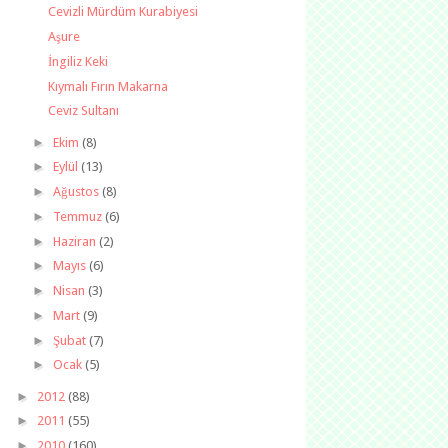
Cevizli Mürdüm Kurabiyesi
Aşure
İngiliz Keki
Kıymalı Fırın Makarna
Ceviz Sultanı
►
Ekim
(8)
►
Eylül
(13)
►
Ağustos
(8)
►
Temmuz
(6)
►
Haziran
(2)
►
Mayıs
(6)
►
Nisan
(3)
►
Mart
(9)
►
Şubat
(7)
►
Ocak
(5)
►
2012
(88)
►
2011
(55)
►
2010
(160)