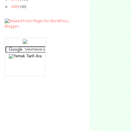
►
2009
(40)