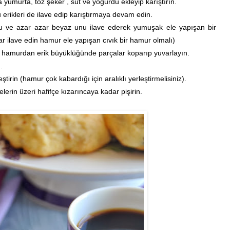
umurta, toz şeker , süt ve yoğurdu ekleyip karıştırın.
u erikleri de ilave edip karıştırmaya devam edin.
u ve azar azar beyaz unu ilave ederek yumuşak ele yapışan bir
r ilave edin hamur ele yapışan cıvık bir hamur olmalı)
a hamurdan erik büyüklüğünde parçalar koparıp yuvarlayın.
.
leştirin (hamur çok kabardığı için aralıklı yerleştirmelisiniz).
lerin üzeri hafifçe kızarıncaya kadar pişirin.