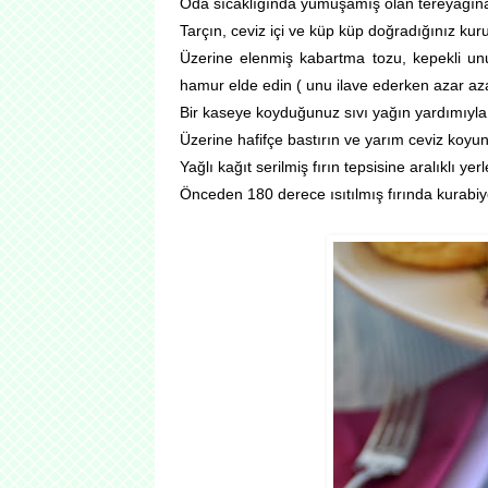
Oda sıcaklığında yumuşamış olan tereyağına y
Tarçın, ceviz içi ve küp küp doğradığınız kur
Üzerine elenmiş kabartma tozu, kepekli un
hamur elde edin ( unu ilave ederken azar aza
Bir kaseye koyduğunuz sıvı yağın yardımıyl
Üzerine hafifçe bastırın ve yarım ceviz koyun
Yağlı kağıt serilmiş fırın tepsisine aralıklı yer
Önceden 180 derece ısıtılmış fırında kurabiye