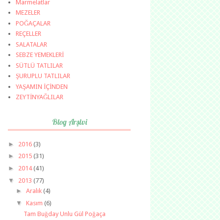
Marmelatlar
MEZELER
POĞAÇALAR
REÇELLER
SALATALAR
SEBZE YEMEKLERİ
SÜTLÜ TATLILAR
ŞURUPLU TATLILAR
YAŞAMIN İÇİNDEN
ZEYTİNYAĞLILAR
Blog Arşivi
►
2016
(3)
►
2015
(31)
►
2014
(41)
▼
2013
(77)
►
Aralık
(4)
▼
Kasım
(6)
Tam Buğday Unlu Gül Poğaça