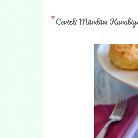
Cevizli Mürdüm Kurabiye