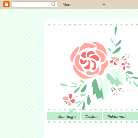
Ana Sayfa
İletişim
Hakkımda