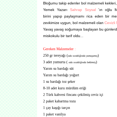
Bloğumu takip edenler bol malzemeli kekleri, k
Yemek Yazarı
Sahrap Soysal
'ın oğlu 
birini
yapıp paylaşmamı rica eden bir mesaj
zevkimize uygun, bol malzemeli olan
Cevizli
Yavaş yavaş soğumaya başlayan bu günlerde 
miskokulu bir tarif oldu...
Gereken Malzemeler :
250 gr tereyağı (
)
oda sıcaklığında yumuşamış
3 adet yumurta (
)
oda sıcaklığında beklemiş
Yarım su bardağı süt
Yarım su bardağı yoğurt
1 su bardağı toz şeker
8-10 adet kuru mürdüm eriği
2 Türk kahvesi fincanı çekilmiş ceviz içi
2 paket kabartma tozu
1 çay kaşığı tarçın
1 paket vanilya