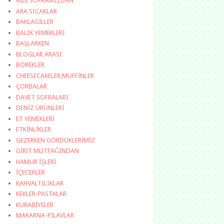
AİLE SOFRAMIZDAN
ARA SICAKLAR
BAKLAGİLLER
BALIK YEMEKLERİ
BAŞLARKEN
BLOGLAR ARASI
BÖREKLER
CHEESECAKELER;MUFFİNLER
ÇORBALAR
DAVET SOFRALARI
DENİZ ÜRÜNLERİ
ET YEMEKLERİ
ETKİNLİKLER
GEZERKEN GÖRDÜKLERİMİZ
GİRİT MUTFAĞINDAN
HAMUR İŞLERİ
İÇECEKLER
KAHVALTILIKLAR
KEKLER-PASTALAR
KURABİYELER
MAKARNA-PİLAVLAR