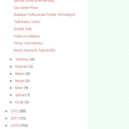
Şeftali Soslu Kremalı Kup
Ezo Gelin Pilavı
Baklava Yufkasında Fıstıklı Tel Kadayıf
Telli Baba Tatlısı
İrmikli Tatlı
Sütlü Un Helvası
Pirinç Unu Helvası
Kırıntı Hamurlu Sulu Köfte
►
Temmuz
(6)
►
Haziran
(2)
►
Mayıs
(6)
►
Nisan
(3)
►
Mart
(9)
►
Şubat
(7)
►
Ocak
(5)
►
2012
(88)
►
2011
(55)
►
2010
(160)