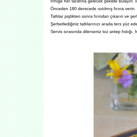
İrmiğe her tarafına gelecek şekilde bulayın. İr
Önceden 180 derecede ısıtılmış fırına verin.
Tatlılar piştikten sonra fırından çıkarın ve şe
Şerbetlediğiniz tatlılarınızı arada ters yüz e
Servis sırasında dilerseniz toz antep fıstığı, h