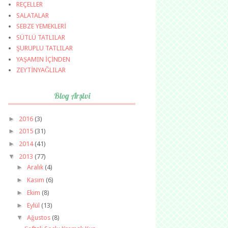
REÇELLER
SALATALAR
SEBZE YEMEKLERİ
SÜTLÜ TATLILAR
ŞURUPLU TATLILAR
YAŞAMIN İÇİNDEN
ZEYTİNYAĞLILAR
Blog Arşivi
►
2016
(3)
►
2015
(31)
►
2014
(41)
▼
2013
(77)
►
Aralık
(4)
►
Kasım
(6)
►
Ekim
(8)
►
Eylül
(13)
▼
Ağustos
(8)