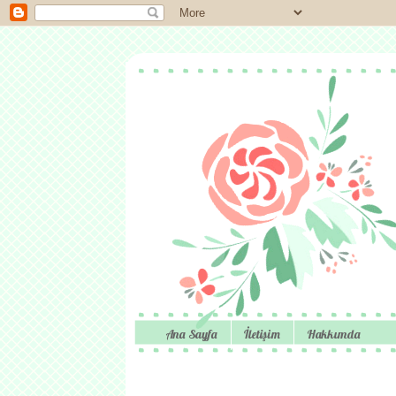
Ana Sayfa
İletişim
Hakkımda