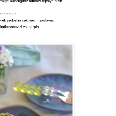
miğe buladığınız tatlınızı tepsiye dizin.
rbeti dökün.
derek şerbetini çekmesini sağlayın.
indistancevizi vs. serpin...