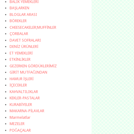
BALIK YEMEKLERİ
BAŞLARKEN
BLOGLAR ARASI
BÖREKLER
CHEESECAKELER;MUFFİNLER
ÇORBALAR
DAVET SOFRALARI
DENİZ ÜRÜNLERİ
ET YEMEKLERİ
ETKİNLİKLER
GEZERKEN GÖRDÜKLERİMİZ
GİRİT MUTFAĞINDAN
HAMUR İŞLERİ
İÇECEKLER
KAHVALTILIKLAR
KEKLER-PASTALAR
KURABİYELER
MAKARNA-PİLAVLAR
Marmelatlar
MEZELER
POĞAÇALAR