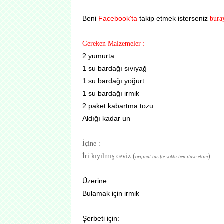
Beni
Facebook'ta
takip etmek isterseniz
bura
Gereken Malzemeler :
2 yumurta
1 su bardağı sıvıyağ
1 su bardağı yoğurt
1 su bardağı irmik
2 paket kabartma tozu
Aldığı kadar un
İçine :
İri kıyılmış ceviz (
)
orijinal tarifte yoktu ben ilave ettim
Üzerine:
Bulamak için irmik
Şerbeti için: