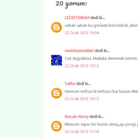
20 yorum:
LEZZETİKRAM
dedi ki...
sabah sabah bu görüntü beni bitirdi ,elle
22 Ocak 2013 10:04
nevininyemekleri
dedi ki...
Cok degisikmis. Mutlaka denemek isterim. E
22 Ocak 2013 10:12
Saliha
dedi ki...
minecim nefisss ki nefissss bişi buuuu ellerı
22 Ocak 2013 10:15
Nurşen Aksoy
dedi ki...
Minecim süper bir lezzet olmuş,ay çöreği 
22 Ocak 2013 11:10