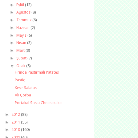
►
Eylül
(13)
►
Ağustos
(8)
►
Temmuz
(6)
►
Haziran
(2)
►
Mayıs
(6)
►
Nisan
(3)
►
Mart
(9)
►
Şubat
(7)
▼
Ocak
(5)
Fırında Pastırmalı Patates
Pastiç
Keşir Salatası
Ak Çorba
Portakal Soslu Cheesecake
►
2012
(88)
►
2011
(55)
►
2010
(160)
►
2009
(40)