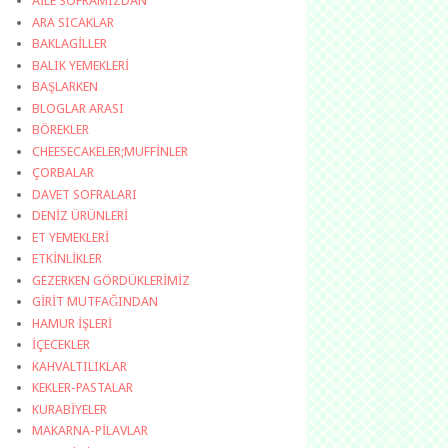
AİLE SOFRAMIZDAN
ARA SICAKLAR
BAKLAGİLLER
BALIK YEMEKLERİ
BAŞLARKEN
BLOGLAR ARASI
BÖREKLER
CHEESECAKELER;MUFFİNLER
ÇORBALAR
DAVET SOFRALARI
DENİZ ÜRÜNLERİ
ET YEMEKLERİ
ETKİNLİKLER
GEZERKEN GÖRDÜKLERİMİZ
GİRİT MUTFAĞINDAN
HAMUR İŞLERİ
İÇECEKLER
KAHVALTILIKLAR
KEKLER-PASTALAR
KURABİYELER
MAKARNA-PİLAVLAR