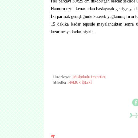
Her parçayı 30x25 cm dikdörtgen olacak şekilde 
Hamuru uzun kenarından başlayarak genişçe yaklaş
İki parmak genişliğinde keserek yağlanmış fırın tep
15 dakika kadar tepside mayalandıktan sonra üz
kızarıncaya kadar pişirin.
Hazırlayan:
Miskokulu Lezzetler
Etiketler:
HAMUR İŞLERİ