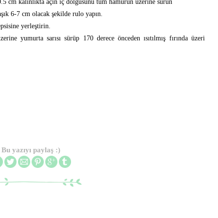
0.5 cm kalınlıkta açın iç dolgusunu tüm hamurun üzerine sürün
ık 6-7 cm olacak şekilde rulo yapın.
sisine yerleştirin.
erine yumurta sarısı sürüp 170 derece önceden ısıtılmış fırında üzeri
Bu yazıyı paylaş :)