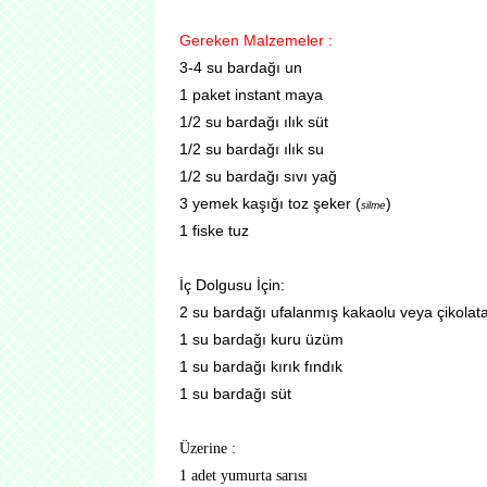
Gereken Malzemeler :
3-4 su bardağı un
1 paket instant maya
1/2 su bardağı ılık süt
1/2 su bardağı ılık su
1/2 su bardağı sıvı yağ
3 yemek kaşığı toz şeker (
)
silme
1 fiske tuz
İç Dolgusu İçin:
2 su bardağı ufalanmış kakaolu veya çikolata
1 su bardağı kuru üzüm
1 su bardağı kırık fındık
1 su bardağı süt
Üzerine :
1 adet yumurta sarısı