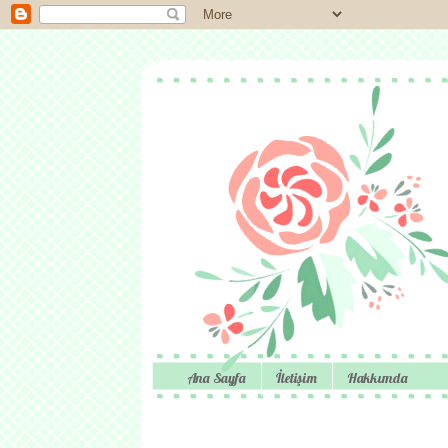
Ana Sayfa
İletişim
Hakkımda