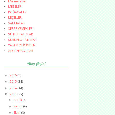
Marmelatlar
MEZELER
POĞAÇALAR
REÇELLER
SALATALAR
SEBZE YEMEKLERİ
SÜTLÜ TATLILAR
ŞURUPLU TATLILAR
YAŞAMIN İÇİNDEN
ZEYTİNYAĞLILAR
Blog Arşivi
►
2016
(3)
►
2015
(31)
►
2014
(41)
▼
2013
(77)
►
Aralık
(4)
►
Kasım
(6)
►
Ekim
(8)