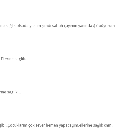
rine sağlık olsada yesem şimdi sabah çayımın yanında :) öpüyorum
llerine saglik.
ne saglık....
gibi..Çocuklarım çok sever hemen yapacağım,ellerine sağlık cnm..