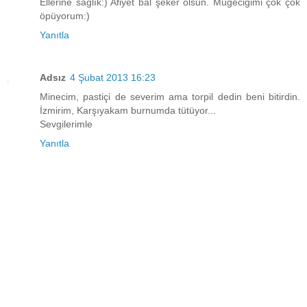
Ellerine sağlık:) Afiyet bal şeker olsun. Mügeciğimi çok çok
öpüyorum:)
Yanıtla
Adsız
4 Şubat 2013 16:23
Minecim, pastiçi de severim ama torpil dedin beni bitirdin.
İzmirim, Karşıyakam burnumda tütüyor...
Sevgilerimle
Yanıtla