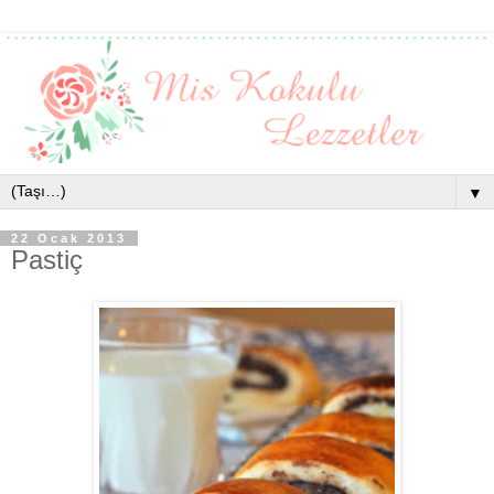
▼
22 Ocak 2013
Pastiç