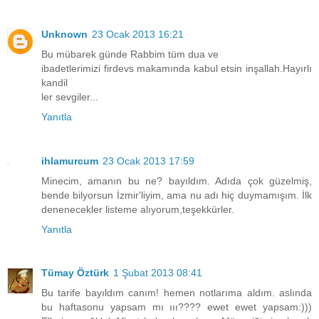
Unknown
23 Ocak 2013 16:21
Bu mübarek günde Rabbim tüm dua ve
ibadetlerimizi firdevs makamında kabul etsin inşallah.Hayırlı
kandil
ler sevgiler...
Yanıtla
ihlamurcum
23 Ocak 2013 17:59
Minecim, amanın bu ne? bayıldım. Adıda çok güzelmiş,
bende bilyorsun İzmir'liyim, ama nu adı hiç duymamışım. İlk
denenecekler listeme alıyorum,teşekkürler.
Yanıtla
Tümay Öztürk
1 Şubat 2013 08:41
Bu tarife bayıldım canım! hemen notlarıma aldım. aslında
bu haftasonu yapsam mı ııı???? ewet ewet yapsam:)))