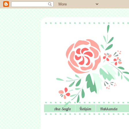
Ana Sayfa
İletişim
Hakkımda