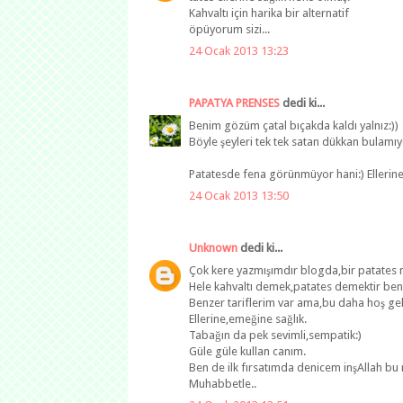
Kahvaltı için harika bir alternatif
öpüyorum sizi...
24 Ocak 2013 13:23
PAPATYA PRENSES
dedi ki...
Benim gözüm çatal bıçakda kaldı yalnız:))
Böyle şeyleri tek tek satan dükkan bulamı
Patatesde fena görünmüyor hani:) Ellerine 
24 Ocak 2013 13:50
Unknown
dedi ki...
Çok kere yazmışımdır blogda,bir patates
Hele kahvaltı demek,patates demektir beni
Benzer tariflerim var ama,bu daha hoş ge
Ellerine,emeğine sağlık.
Tabağın da pek sevimli,sempatik:)
Güle güle kullan canım.
Ben de ilk fırsatımda denicem inşAllah bu n
Muhabbetle..