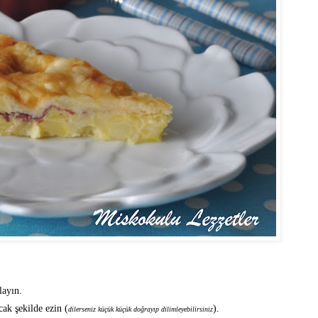
layın.
ak şekilde ezin (
).
dilerseniz küçük küçük doğrayıp dilimleyebilirsiniz