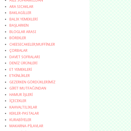
AİLE SOFRAMIZDAN
ARA SICAKLAR
BAKLAGİLLER
BALIK YEMEKLERİ
BAŞLARKEN
BLOGLAR ARASI
BÖREKLER
CHEESECAKELER;MUFFİNLER
ÇORBALAR
DAVET SOFRALARI
DENİZ ÜRÜNLERİ
ET YEMEKLERİ
ETKİNLİKLER
GEZERKEN GÖRDÜKLERİMİZ
GİRİT MUTFAĞINDAN
HAMUR İŞLERİ
İÇECEKLER
KAHVALTILIKLAR
KEKLER-PASTALAR
KURABİYELER
MAKARNA-PİLAVLAR