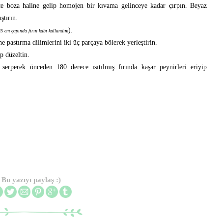
e boza haline gelip homojen bir kıvama gelinceye kadar çırpın.
Beyaz
ştırın.
).
25 cm çapında fırın kabı kullandım
ne pastırma dilimlerini iki üç parçaya bölerek yerleştirin.
p düzeltin.
serperek önceden 180 derece ısıtılmış fırında kaşar peynirleri eriyip
Bu yazıyı paylaş :)