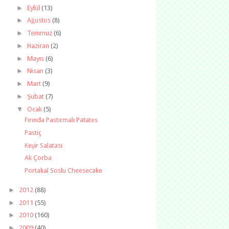
►
Eylül
(13)
►
Ağustos
(8)
►
Temmuz
(6)
►
Haziran
(2)
►
Mayıs
(6)
►
Nisan
(3)
►
Mart
(9)
►
Şubat
(7)
▼
Ocak
(5)
Fırında Pastırmalı Patates
Pastiç
Keşir Salatası
Ak Çorba
Portakal Soslu Cheesecake
►
2012
(88)
►
2011
(55)
►
2010
(160)
►
2009
(40)