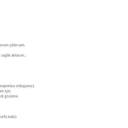
yorum çıldırcam.
sağlık ablacım..
 müptelası olduğumu:)
m için.
ldi gözüme.
efis keki:)