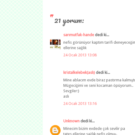
21 yorum:
sarımutfak-hande
dedi ki...
nefis görünüyor kaptım tarifi deneyeceğim
ellerine sağlık
24 Ocak 2013 13:08
kristalkelebek(aslı)
dedi ki...
Mine ablacım evde biraz pastırma kalmıştı,
Mügeciğimi ve seni kocaman öpüyorum..
Sevgiler:)
aslı
24 Ocak 2013 13:16
Unknown
dedi ki...
Minecim bizim evdede çok sevilir pa
tates ellerine sağlık nefis olmuş.