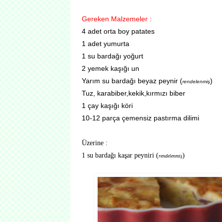
Gereken Malzemeler :
4 adet orta boy patates
1 adet yumurta
1 su bardağı yoğurt
2 yemek kaşığı un
Yarım su bardağı beyaz peynir (
)
rendelenmiş
Tuz, karabiber,kekik,kırmızı biber
1 çay kaşığı köri
10-12 parça çemensiz pastırma dilimi
Üzerine :
1 su bardağı kaşar peyniri (
)
rendelenmiş