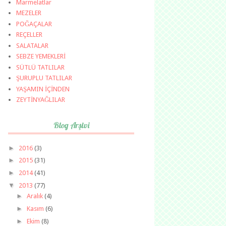
Marmelatlar
MEZELER
POĞAÇALAR
REÇELLER
SALATALAR
SEBZE YEMEKLERİ
SÜTLÜ TATLILAR
ŞURUPLU TATLILAR
YAŞAMIN İÇİNDEN
ZEYTİNYAĞLILAR
Blog Arşivi
►
2016
(3)
►
2015
(31)
►
2014
(41)
▼
2013
(77)
►
Aralık
(4)
►
Kasım
(6)
►
Ekim
(8)