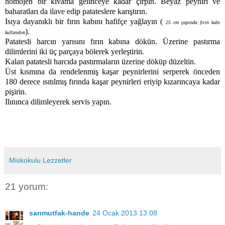
homojen bir kıvama gelinceye kadar çırpın.
Beyaz peyniri ve
baharatları da ilave edip patateslere karıştırın.
Isıya dayanıklı bir fırın kabını hafifçe yağlayın (
25 cm çapında fırın kabı
).
kullandım
Patatesli harcın yarısını fırın kabına dökün. Üzerine pastırma
dilimlerini iki üç parçaya bölerek yerleştirin.
Kalan patatesli harcıda pastırmaların üzerine döküp düzeltin.
Üst kısmına da rendelenmiş kaşar peynirlerini serperek önceden
180 derece ısıtılmış fırında kaşar peynirleri eriyip kızarıncaya kadar
pişirin.
Ilınınca dilimleyerek servis yapın.
Miskokulu Lezzetler
21 yorum:
sarımutfak-hande
24 Ocak 2013 13:08