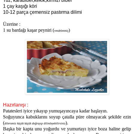
Tuz, karabiber,kekik,kırmızı biber
1 çay kaşığı köri
10-12 parça çemensiz pastırma dilimi
Üzerine :
1 su bardağı kaşar peyniri (
)
rendelenmiş
Hazırlanışı :
Patatesleri iyice yıkayıp yumuşayıncaya kadar haşlayın.
Soğuyunca kabuklarını soyup çatalla püre olmayacak şekilde ezin
(
).
dilerseniz küçük küçük doğrayıp dilimleyebilirsiniz
Başka bir kapta unu yoğurdu ve yumurtayı iyice boza haline gelip