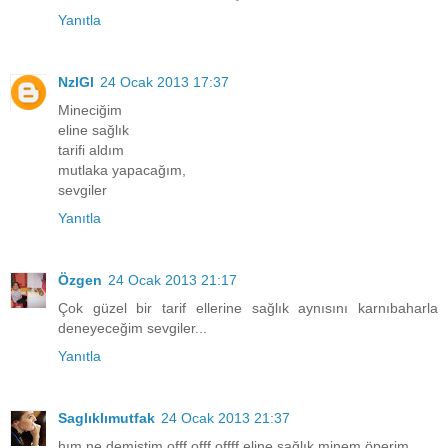
Yanıtla
NzlGl
24 Ocak 2013 17:37
Mineciğim
eline sağlık
tarifi aldım
mutlaka yapacağım,
sevgiler
Yanıtla
Özgen
24 Ocak 2013 21:17
Çok güzel bir tarif ellerine sağlık aynısını karnıbaharla
deneyeceğim sevgiler...
Yanıtla
Saglıklımutfak
24 Ocak 2013 21:37
hım ne demiştim offf offf offff eline sağlık minem öperim