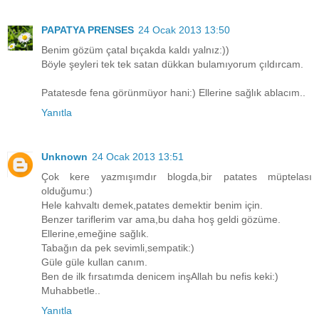
PAPATYA PRENSES
24 Ocak 2013 13:50
Benim gözüm çatal bıçakda kaldı yalnız:))
Böyle şeyleri tek tek satan dükkan bulamıyorum çıldırcam.
Patatesde fena görünmüyor hani:) Ellerine sağlık ablacım..
Yanıtla
Unknown
24 Ocak 2013 13:51
Çok kere yazmışımdır blogda,bir patates müptelası
olduğumu:)
Hele kahvaltı demek,patates demektir benim için.
Benzer tariflerim var ama,bu daha hoş geldi gözüme.
Ellerine,emeğine sağlık.
Tabağın da pek sevimli,sempatik:)
Güle güle kullan canım.
Ben de ilk fırsatımda denicem inşAllah bu nefis keki:)
Muhabbetle..
Yanıtla