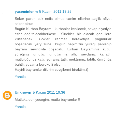
yaseminlerim
5 Kasım 2011 19:25
Seker paren cok nefis olmus canim ellerine saglik afiyet
seker olsun .
Bugün Kurban Bayramı, kurbanlar kesilecek, sevap niyetiyle
etler dağıtalacakherkese.. Yürekler bir olacak gönüllere
kilitlenecek. Gökler rahmet bereketiyle yağmurlar
boşaltacak yeryüzüne. Bugün hepimizin yüreği şenlenip
bayram sevinciyle coşacak. Kurban Bayramınız kutlu,
yüreğiniz umutlu, umutlarınız atlı, sevdanız kanatlı,
mutluluğunuz katlı, sofranız tatlı, mekânınız tahtlı, ömrünüz
bahtlı, yuvanız bereketli olsun...
Hayirli bayramlar dilerim sevgilermi biraktim:))
Yanıtla
Unknown
5 Kasım 2011 19:36
Mutlaka deniyecegim, mutlu bayramlar !!
Yanıtla