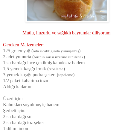
Mutlu, huzurlu ve sağlıklı bayramlar diliyorum.
Gereken Malzemeler:
125 gr tereyağ (
)
oda sıcaklığında yumuşamış
2 adet yumurta (
)
birinin sarısı üzerine sürülecek
1 su bardağı ince çekilmiş kabuksuz badem
1,5 yemek kaşığı irmik (
)
tepeleme
3 yemek kaşığı pudra şekeri (
)
tepeleme
1/2 paket kabartma tozu
Aldığı kadar un
Üzeri için:
Kabukları soyulmuş iç badem
Şerbeti için:
2 su bardağı su
2 su bardağı toz şeker
1 dilim limon