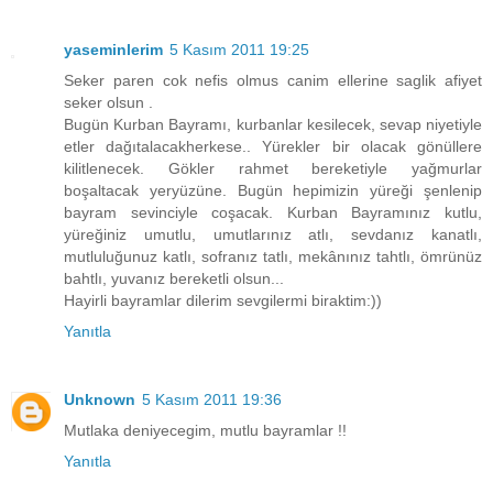
yaseminlerim
5 Kasım 2011 19:25
Seker paren cok nefis olmus canim ellerine saglik afiyet
seker olsun .
Bugün Kurban Bayramı, kurbanlar kesilecek, sevap niyetiyle
etler dağıtalacakherkese.. Yürekler bir olacak gönüllere
kilitlenecek. Gökler rahmet bereketiyle yağmurlar
boşaltacak yeryüzüne. Bugün hepimizin yüreği şenlenip
bayram sevinciyle coşacak. Kurban Bayramınız kutlu,
yüreğiniz umutlu, umutlarınız atlı, sevdanız kanatlı,
mutluluğunuz katlı, sofranız tatlı, mekânınız tahtlı, ömrünüz
bahtlı, yuvanız bereketli olsun...
Hayirli bayramlar dilerim sevgilermi biraktim:))
Yanıtla
Unknown
5 Kasım 2011 19:36
Mutlaka deniyecegim, mutlu bayramlar !!
Yanıtla