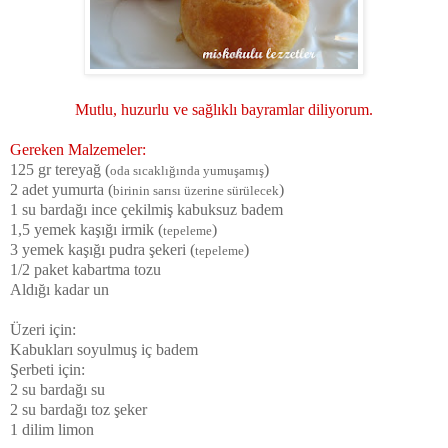
Mutlu, huzurlu ve sağlıklı bayramlar diliyorum.
Gereken Malzemeler:
125 gr tereyağ (
)
oda sıcaklığında yumuşamış
2 adet yumurta (
)
birinin sarısı üzerine sürülecek
1 su bardağı ince çekilmiş kabuksuz badem
1,5 yemek kaşığı irmik (
)
tepeleme
3 yemek kaşığı pudra şekeri (
)
tepeleme
1/2 paket kabartma tozu
Aldığı kadar un
Üzeri için:
Kabukları soyulmuş iç badem
Şerbeti için:
2 su bardağı su
2 su bardağı toz şeker
1 dilim limon