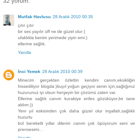
32 yorum:
Mutfak Havlusu
28 Aralık 2010 00:35
çıtır çıtır
bir ses yayılır üff ne de güzel olur:)
ufaklıkla benim yerimede yiyin emi:)
ellerine sağlık.
Yanıtla
İnci Yemek
28 Aralık 2010 00:39
Minecim gerçekten özlettin kendini canım,eksikliğin
hissediliyor blogda:)buyıl yoğun geçiyor senin için,sağlığınız
huzurunuz iyi olsun herşeyin bir çözümü zaten var.
Ellerine sağlık canım kurabiye enfes gözüküyor,bir tane
aldım:))
Yeni yıl eskisinden çok daha güzel olur inşallah,sağlıklı
huzurlu
bol bereketli yıllar dilerim canım çok öpüyorum seni ve
prensesimi...