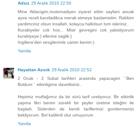
Adsız
29 Aralık 2010 22:50
Mine Ablacigim,mutemadiyen ziyaret ettim sayfani ancak
ayva receli karsiladikca merak etmeye baslamistim. Rabbim
yardimciniz olsun insallah, kolayca hallolsun tum isleriniz..
Kurabiyeler cok hos... Misir gevregini cok yakistiyorum
kurabiyeye:) ellerine saglik:)
Ingiltere'den sevgilerimle canim benim:)
Yanıtla
Hayattan Azıcık
29 Aralık 2010 22:52
2 Ocak - 2 Subat tarihleri arasinda yapacagim ``Ben
Buldum`` etkinligime davetlisiniz..
Hepimiz mutfağımız da bir sürü tarif uretiyoruz. Bir etkinlik
yapma fikri benim sürekli bir şeyler üretme isteğim ile
başladı. Sizlerden de kendi tariflerinizi gondermenizi
bekliyorum. Bol katilimli olur umuyorum.
Yanıtla