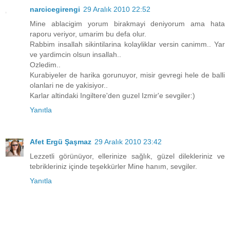
narcicegirengi
29 Aralık 2010 22:52
Mine ablacigim yorum birakmayi deniyorum ama hata
raporu veriyor, umarim bu defa olur.
Rabbim insallah sikintilarina kolayliklar versin canimm.. Yar
ve yardimcin olsun insallah..
Ozledim..
Kurabiyeler de harika gorunuyor, misir gevregi hele de balli
olanlari ne de yakisiyor..
Karlar altindaki Ingiltere'den guzel Izmir'e sevgiler:)
Yanıtla
Afet Ergü Şaşmaz
29 Aralık 2010 23:42
Lezzetli görünüyor, ellerinize sağlık, güzel dilekleriniz ve
tebrikleriniz içinde teşekkürler Mine hanım, sevgiler.
Yanıtla