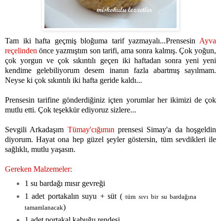
Tam iki hafta geçmiş bloğuma tarif yazmayalı...Prensesin
Ayva
reçelinden
önce yazmıştım son tarifi, ama sonra kalmış. Çok yoğun,
çok yorgun ve çok sıkıntılı geçen iki haftadan sonra yeni yeni
kendime gelebiliyorum desem inanın fazla abartmış sayılmam.
Neyse ki çok sıkıntılı iki hafta geride kaldı...
Prensesin tarifine gönderdiğiniz içten yorumlar her ikimizi de çok
mutlu etti. Çok teşekkür ediyoruz sizlere...
Sevgili Arkadaşım
Tümay'cığımın
prensesi Simay'a da hoşgeldin
diyorum. Hayat ona hep güzel şeyler göstersin, tüm sevdikleri ile
sağlıklı, mutlu yaşasın.
Gereken Malzemeler:
1 su bardağı mısır gevreği
1 adet portakalın suyu + süt (
tüm sıvı bir su bardağına
)
tamamlanacak
1 adet portakal kabuğu rendesi