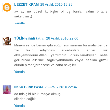
LEZZETİKRAM
28 Aralık 2010 18:28
ay ay ne güzel kurbişler olmuş bunlar aldım birtane
şekerciim ;)
Yanıtla
TÜLİN-sihirli tatlar
28 Aralık 2010 22:00
Minem sende benım gıbı yoğunsun sanırım bu aralar.bende
zor takıp edıyorum arkadasları tarıflerı sık
ekleyemıyorum.Allah yardımcın olsun.Kurabıyler nefıs
görunuyor ellerıne sağlık.yanındada çayla nasılda guzel
olurdu şimdi:)prensese ve sana sevgiler.
Yanıtla
Nehir Butik Pasta
28 Aralık 2010 22:34
oo mis gibi bir kurabiye olmuş
ellerine sağlık
Yanıtla