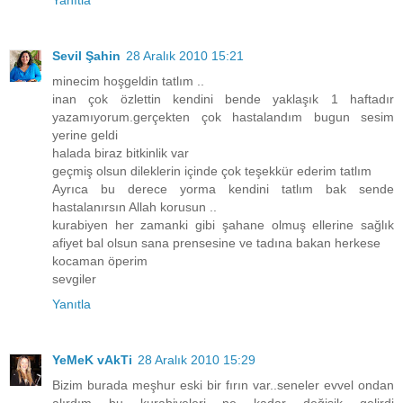
Yanıtla
Sevil Şahin
28 Aralık 2010 15:21
minecim hoşgeldin tatlım ..
inan çok özlettin kendini bende yaklaşık 1 haftadır
yazamıyorum.gerçekten çok hastalandım bugun sesim
yerine geldi
halada biraz bitkinlik var
geçmiş olsun dileklerin içinde çok teşekkür ederim tatlım
Ayrıca bu derece yorma kendini tatlım bak sende
hastalanırsın Allah korusun ..
kurabiyen her zamanki gibi şahane olmuş ellerine sağlık
afiyet bal olsun sana prensesine ve tadına bakan herkese
kocaman öperim
sevgiler
Yanıtla
YeMeK vAkTi
28 Aralık 2010 15:29
Bizim burada meşhur eski bir fırın var..seneler evvel ondan