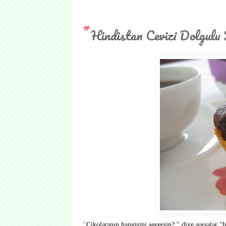
Hindistan Cevizi Dolgulu
"
Çikolatanın hangisini seversin? " diye sorsalar "