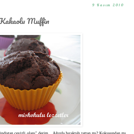
9 Kasım 2010
 Kakaolu Muffin
hindistan cevizli olanı" derim... Ağızda bıraktığı tattan mı? Kokusundan mı