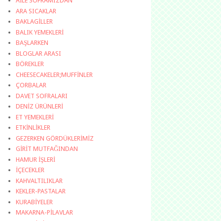
AİLE SOFRAMIZDAN
ARA SICAKLAR
BAKLAGİLLER
BALIK YEMEKLERİ
BAŞLARKEN
BLOGLAR ARASI
BÖREKLER
CHEESECAKELER;MUFFİNLER
ÇORBALAR
DAVET SOFRALARI
DENİZ ÜRÜNLERİ
ET YEMEKLERİ
ETKİNLİKLER
GEZERKEN GÖRDÜKLERİMİZ
GİRİT MUTFAĞINDAN
HAMUR İŞLERİ
İÇECEKLER
KAHVALTILIKLAR
KEKLER-PASTALAR
KURABİYELER
MAKARNA-PİLAVLAR