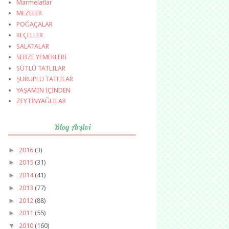
Marmelatlar
MEZELER
POĞAÇALAR
REÇELLER
SALATALAR
SEBZE YEMEKLERİ
SÜTLÜ TATLILAR
ŞURUPLU TATLILAR
YAŞAMIN İÇİNDEN
ZEYTİNYAĞLILAR
Blog Arşivi
►
2016
(3)
►
2015
(31)
►
2014
(41)
►
2013
(77)
►
2012
(88)
►
2011
(55)
▼
2010
(160)