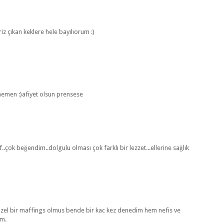
iz çıkan keklere hele bayılıorum :)
 hemen :)afiyet olsun prensese
..çok beğendim..dolgulu olması çok farklı bir lezzet...ellerine sağlık
 güzel bir maffings olmus bende bir kac kez denedim hem nefis ve
üm.