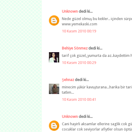
Unknown
dedi ki...
Nede güzel olmuş bu kekler.. içinden sürpr
www.yemekaski.com
10 Kasım 2010 00:19
Behiye Sönmez
dedi ki...
tarif çok güzel,,yumurta da az..kaydettim
10 Kasım 2010 00:29
Şehnaz
dedi ki...
minecim şükür kavuşturana...harika bir tarif
tatlım...
10 Kasım 2010 00:41
Unknown
dedi ki...
Cani hayirli aksamlar ellerine saglik cok
cocuklar cok seviyorlar afiytler olsun öpt