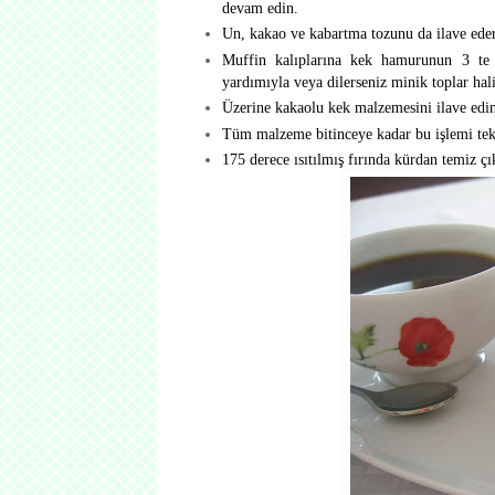
devam edin.
Un, kakao ve kabartma tozunu da ilave edere
Muffin kalıplarına kek hamurunun 3 te b
yardımıyla veya dilerseniz minik toplar hali
Üzerine kakaolu kek malzemesini ilave edin
Tüm malzeme bitinceye kadar bu işlemi tek
175 derece ısıtılmış fırında kürdan temiz çı