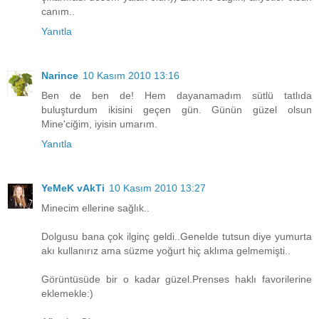
canım..
Yanıtla
Narince
10 Kasım 2010 13:16
Ben de ben de! Hem dayanamadım sütlü tatlıda
buluşturdum ikisini geçen gün. Günün güzel olsun
Mine'ciğim, iyisin umarım.
Yanıtla
YeMeK vAkTi
10 Kasım 2010 13:27
Minecim ellerine sağlık..
Dolgusu bana çok ilginç geldi..Genelde tutsun diye yumurta
akı kullanırız ama süzme yoğurt hiç aklıma gelmemişti..
Görüntüsüde bir o kadar güzel.Prenses haklı favorilerine
eklemekle:)