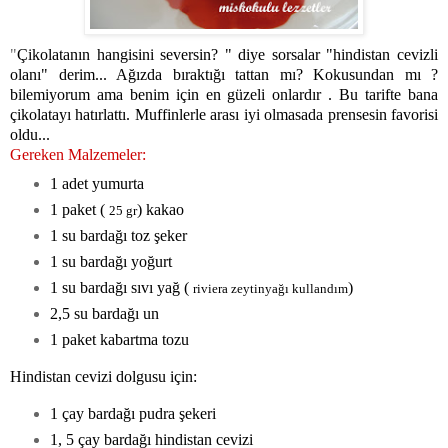
"
Çikolatanın hangisini seversin? " diye sorsalar "hindistan cevizli
olanı" derim... Ağızda bıraktığı tattan mı? Kokusundan mı ?
bilemiyorum ama benim için en güzeli onlardır . Bu tarifte bana
çikolatayı hatırlattı. Muffinlerle arası iyi olmasada prensesin favorisi
oldu...
Gereken Malzemeler:
1 adet yumurta
1 paket (
) kakao
25 gr
1 su bardağı toz şeker
1 su bardağı yoğurt
1 su bardağı sıvı yağ (
)
riviera zeytinyağı kullandım
2,5 su bardağı un
1 paket kabartma tozu
Hindistan cevizi dolgusu için:
1 çay bardağı pudra şekeri
1, 5 çay bardağı hindistan cevizi