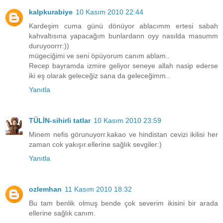
kalpkurabiye
10 Kasım 2010 22:44
Kardeşim cuma günü dönüyor ablacımm ertesi sabah
kahvaltısına yapacağım bunlardann oyy nasılda masumm
duruyoorrr:))
mügeciğimi ve seni öpüyorum canım ablam..
Recep bayramda izmire geliyor seneye allah nasip ederse
iki eş olarak geleceğiz sana da geleceğimm..
Yanıtla
TÜLİN-sihirli tatlar
10 Kasım 2010 23:59
Minem nefis görunuyorr.kakao ve hindistan cevizi ikilisi her
zaman cok yakışır.ellerine sağlık sevgiler:)
Yanıtla
ozlemhan
11 Kasım 2010 18:32
Bu tam benlik olmuş bende çok severim ikisini bir arada
ellerine sağlık canım.