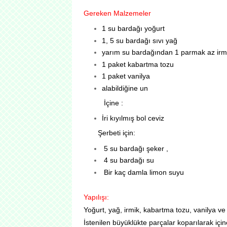
Gereken Malzemeler
1 su bardağı yoğurt
1, 5 su bardağı sıvı yağ
yarım su bardağından 1 parmak az irm
1 paket kabartma tozu
1 paket vanilya
a
labildiğine un
İçine :
İri kıyılmış bol ceviz
Şerbeti için:
5 su bardağı şeker ,
4 su bardağı su
Bir kaç damla limon suyu
Yapılışı:
Yoğurt, yağ, irmik, kabartma tozu, vanilya ve 
İstenilen büyüklükte parçalar koparılarak içine