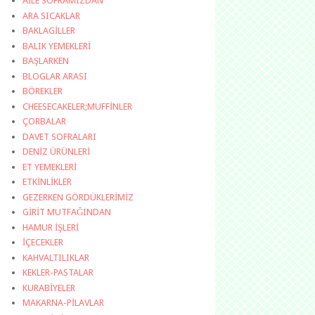
AİLE SOFRAMIZDAN
ARA SICAKLAR
BAKLAGİLLER
BALIK YEMEKLERİ
BAŞLARKEN
BLOGLAR ARASI
BÖREKLER
CHEESECAKELER;MUFFİNLER
ÇORBALAR
DAVET SOFRALARI
DENİZ ÜRÜNLERİ
ET YEMEKLERİ
ETKİNLİKLER
GEZERKEN GÖRDÜKLERİMİZ
GİRİT MUTFAĞINDAN
HAMUR İŞLERİ
İÇECEKLER
KAHVALTILIKLAR
KEKLER-PASTALAR
KURABİYELER
MAKARNA-PİLAVLAR