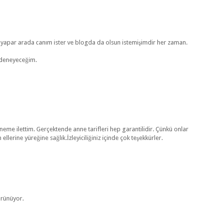
 yapar arada canım ister ve blogda da olsun istemişimdir her zaman.
a deneyeceğim.
me ilettim. Gerçektende anne tarifleri hep garantilidir. Çünkü onlar
llerine yüreğine sağlık.İzleyiciliğiniz içinde çok teşekkürler.
görünüyor.