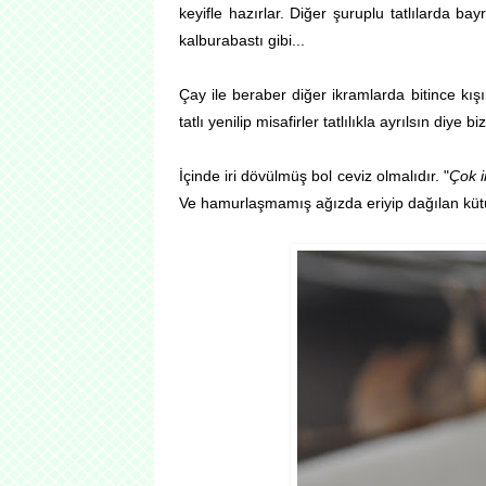
keyifle hazırlar. Diğer şuruplu tatlılarda ba
kalburabastı gibi...
Çay ile beraber diğer ikramlarda bitince kışın
tatlı yenilip misafirler tatlılıkla ayrılsın diye b
İçinde iri dövülmüş bol ceviz olmalıdır. "
Çok i
Ve hamurlaşmamış ağızda eriyip dağılan kütür