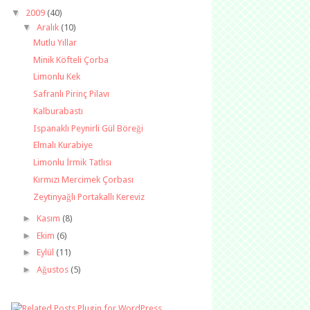
▼
2009
(40)
▼
Aralık
(10)
Mutlu Yıllar
Minik Köfteli Çorba
Limonlu Kek
Safranlı Pirinç Pilavı
Kalburabastı
Ispanaklı Peynirli Gül Böreği
Elmalı Kurabiye
Limonlu İrmik Tatlısı
Kırmızı Mercimek Çorbası
Zeytinyağlı Portakallı Kereviz
►
Kasım
(8)
►
Ekim
(6)
►
Eylül
(11)
►
Ağustos
(5)