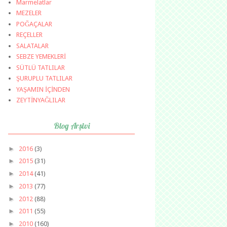
Marmelatlar
MEZELER
POĞAÇALAR
REÇELLER
SALATALAR
SEBZE YEMEKLERİ
SÜTLÜ TATLILAR
ŞURUPLU TATLILAR
YAŞAMIN İÇİNDEN
ZEYTİNYAĞLILAR
Blog Arşivi
►
2016
(3)
►
2015
(31)
►
2014
(41)
►
2013
(77)
►
2012
(88)
►
2011
(55)
►
2010
(160)