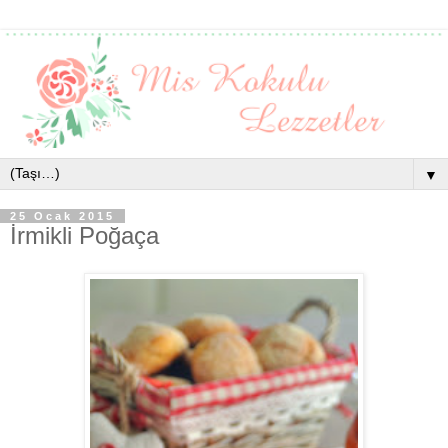
▼
25 Ocak 2015
İrmikli Poğaça