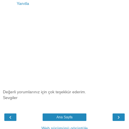
Yanıtla
Değerli yorumlarınız için çok teşekkür ederim.
Sevgiler
‹
›
Ana Sayfa
Web sürümünü görüntüle