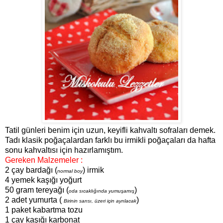
Tatil günleri benim için uzun, keyifli kahvaltı sofraları demek.
Tadı klasik poğaçalardan farklı bu irmikli poğaçaları da hafta
sonu kahvaltısı için hazırlamıştım.
Gereken Malzemeler :
2 çay bardağı (
) irmik
normal boy
4 yemek kaşığı yoğurt
50 gram tereyağı (
)
oda sıcaklığında yumuşamış
2 adet yumurta (
)
Birinin sarısı, üzeri için ayrılacak
1 paket kabartma tozu
1 çay kaşığı karbonat