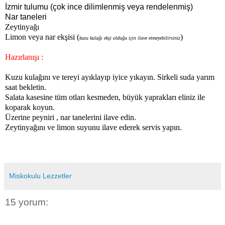
İzmir tulumu (çok ince dilimlenmiş veya rendelenmiş)
Nar taneleri
Zeytinyağı
Limon veya nar ekşisi (
)
kuzu kulağı ekşi olduğu için ilave etmeyebilirsiniz
Hazırlanışı :
Kuzu kulağını ve tereyi ayıklayıp iyice yıkayın. Sirkeli suda yarım
saat bekletin.
Salata kasesine tüm otları kesmeden, büyük yaprakları eliniz ile
koparak koyun.
Üzerine peyniri , nar tanelerini ilave edin.
Zeytinyağını ve limon suyunu ilave ederek servis yapın.
Miskokulu Lezzetler
15 yorum: