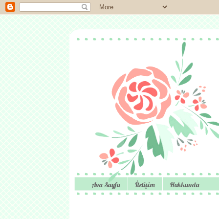
Ana Sayfa
İletişim
Hakkımda