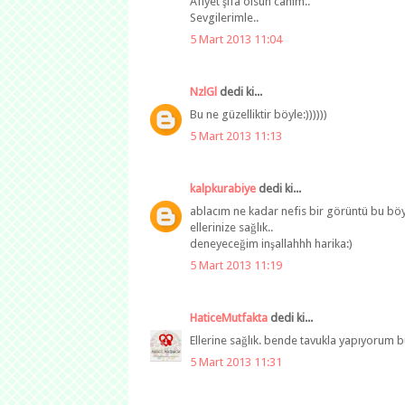
Afiyet şifa olsun canım..
Sevgilerimle..
5 Mart 2013 11:04
NzlGl
dedi ki...
Bu ne güzelliktir böyle:))))))
5 Mart 2013 11:13
kalpkurabiye
dedi ki...
ablacım ne kadar nefis bir görüntü bu böy
ellerinize sağlık..
deneyeceğim inşallahhh harika:)
5 Mart 2013 11:19
HaticeMutfakta
dedi ki...
Ellerine sağlık. bende tavukla yapıyorum 
5 Mart 2013 11:31