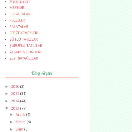
Marmelatlar
MEZELER
POĞAÇALAR
REÇELLER
SALATALAR
SEBZE YEMEKLERİ
SÜTLÜ TATLILAR
ŞURUPLU TATLILAR
YAŞAMIN İÇİNDEN
ZEYTİNYAĞLILAR
Blog Arşivi
►
2016
(3)
►
2015
(31)
►
2014
(41)
▼
2013
(77)
►
Aralık
(4)
►
Kasım
(6)
►
Ekim
(8)