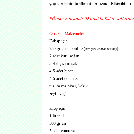
yapılan kirde tarifleri de mevcut. Etkinlikte otl
*Önder Şenyapılı "Damakta Kalan Tatların A
Gereken Malzemeler:
Kebap için:
750 gr dana bonfile (
)
ince şerit halinde kesilmiş
2 adet kuru soğan
3-4 diş sarımsak
4-5 adet biber
4-5 adet domates
tuz, beyaz biber, kekik
zeytinyağ
Krep için:
1 litre süt
300 gr un
5 adet yumurta