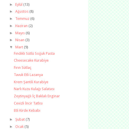
►
Eylül
(13)
►
Ağustos
(8)
►
Temmuz
(6)
►
Haziran
(2)
►
Mayıs
(6)
►
Nisan
(3)
▼
Mart
(9)
Fındıklı Sütlü Soğuk Pasta
Cheesecake Kurabiye
Fırın Sütlaç
Tavuk Etli Lazanya
Krem Şantili Kurabiye
Narlı Kuzu Kulağı Salatası
Zeytinyağlı İç Baklalı Enginar
Cevizli İncir Tatlısı
Etli Kirde Kebabı
►
Şubat
(7)
►
Ocak
(5)