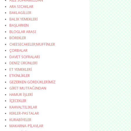
AİLE SOFRAMIZDAN
ARA SICAKLAR
BAKLAGİLLER
BALIK YEMEKLERİ
BAŞLARKEN
BLOGLAR ARASI
BÖREKLER
CHEESECAKELER;MUFFİNLER
ÇORBALAR
DAVET SOFRALARI
DENİZ ÜRÜNLERİ
ET YEMEKLERİ
ETKİNLİKLER
GEZERKEN GÖRDÜKLERİMİZ
GİRİT MUTFAĞINDAN
HAMUR İŞLERİ
İÇECEKLER
KAHVALTILIKLAR
KEKLER-PASTALAR
KURABİYELER
MAKARNA-PİLAVLAR