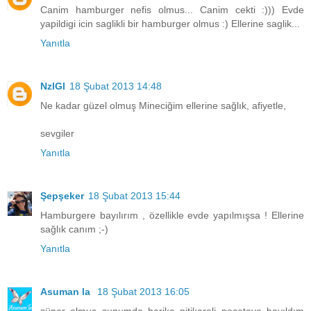
Canim hamburger nefis olmus... Canim cekti :))) Evde
yapildigi icin saglikli bir hamburger olmus :) Ellerine saglik...
Yanıtla
NzlGl
18 Şubat 2013 14:48
Ne kadar güzel olmuş Mineciğim ellerine sağlık, afiyetle,
sevgiler
Yanıtla
Şepşeker
18 Şubat 2013 15:44
Hamburgere bayılırım , özellikle evde yapılmışsa ! Ellerine
sağlık canım ;-)
Yanıtla
Asuman la
18 Şubat 2013 16:05
süper olmuş sunumda harika pitikareli peçeteye bayıldım