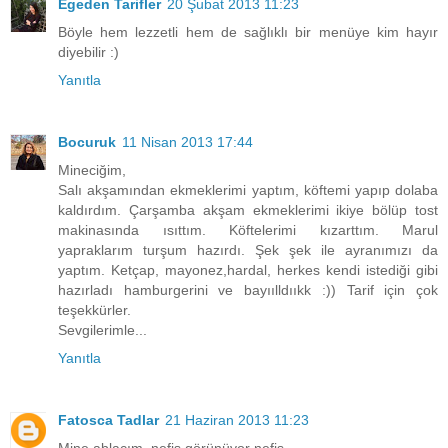
Egeden Tarifler
20 Şubat 2013 11:23
Böyle hem lezzetli hem de sağlıklı bir menüye kim hayır
diyebilir :)
Yanıtla
Bocuruk
11 Nisan 2013 17:44
Mineciğim,
Salı akşamından ekmeklerimi yaptım, köftemi yapıp dolaba
kaldırdım. Çarşamba akşam ekmeklerimi ikiye bölüp tost
makinasında ısıttım. Köftelerimi kızarttım. Marul
yapraklarım turşum hazırdı. Şek şek ile ayranımızı da
yaptım. Ketçap, mayonez,hardal, herkes kendi istediği gibi
hazırladı hamburgerini ve bayıılldııkk :)) Tarif için çok
teşekkürler.
Sevgilerimle...
Yanıtla
Fatosca Tadlar
21 Haziran 2013 11:23
Mine ablacım, nefis görünüyor nefis.