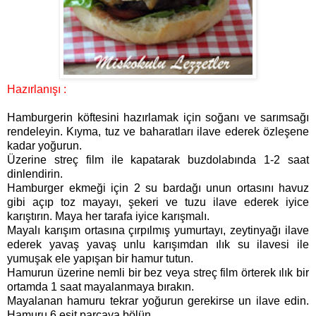
Hazırlanışı :
Hamburgerin köftesini hazırlamak için soğanı ve sarımsağı
rendeleyin. Kıyma, tuz ve baharatları ilave ederek özleşene
kadar yoğurun.
Üzerine streç film ile kapatarak buzdolabında 1-2 saat
dinlendirin.
Hamburger ekmeği için 2 su bardağı unun ortasını havuz
gibi açıp toz mayayı, şekeri ve tuzu ilave ederek iyice
karıştırın. Maya her tarafa iyice karışmalı.
Mayalı karışım ortasına çırpılmış yumurtayı, zeytinyağı ilave
ederek yavaş yavaş unlu karışımdan ılık su ilavesi ile
yumuşak ele yapışan bir hamur tutun.
Hamurun üzerine nemli bir bez veya streç film örterek ılık bir
ortamda 1 saat mayalanmaya bırakın.
Mayalanan hamuru tekrar yoğurun gerekirse un ilave edin.
Hamuru 6 eşit parçaya bölün.