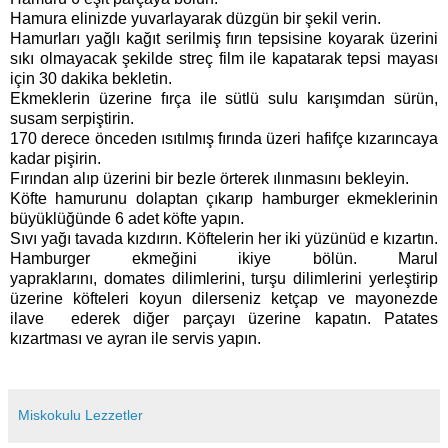
Hamura elinizde yuvarlayarak düzgün bir şekil verin.
Hamurları yağlı kağıt serilmiş fırın tepsisine koyarak üzerini
sıkı olmayacak şekilde streç film ile kapatarak tepsi mayası
için 30 dakika bekletin.
Ekmeklerin üzerine fırça ile sütlü sulu karışımdan sürün,
susam serpiştirin.
170 derece önceden ısıtılmış fırında üzeri hafifçe kızarıncaya
kadar pişirin.
Fırından alıp üzerini bir bezle örterek ılınmasını bekleyin.
Köfte hamurunu dolaptan çıkarıp hamburger ekmeklerinin
büyüklüğünde 6 adet köfte yapın.
Sıvı yağı tavada kızdırın. Köftelerin her iki yüzünüd e kızartın.
Hamburger ekmeğini ikiye bölün. Marul
yapraklarını, domates dilimlerini, turşu dilimlerini yerleştirip
üzerine köfteleri koyun dilerseniz ketçap ve mayonezde
ilave ederek diğer parçayı üzerine kapatın. Patates
kızartması ve ayran ile servis yapın.
Miskokulu Lezzetler