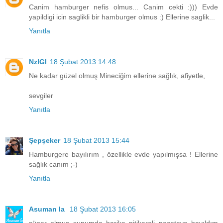
Canim hamburger nefis olmus... Canim cekti :))) Evde
yapildigi icin saglikli bir hamburger olmus :) Ellerine saglik...
Yanıtla
NzlGl
18 Şubat 2013 14:48
Ne kadar güzel olmuş Mineciğim ellerine sağlık, afiyetle,
sevgiler
Yanıtla
Şepşeker
18 Şubat 2013 15:44
Hamburgere bayılırım , özellikle evde yapılmışsa ! Ellerine
sağlık canım ;-)
Yanıtla
Asuman la
18 Şubat 2013 16:05
süper olmuş sunumda harika pitikareli peçeteye bayıldım