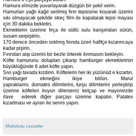
Hamura elinizde yuvarlayarak düzgün bir şekil verin.
Hamurları yağlı kağıt serilmiş fırın tepsisine koyarak üzerini
sıkı olmayacak şekilde streç film ile kapatarak tepsi mayası
için 30 dakika bekletin.
Ekmeklerin üzerine fırça ile sütlü sulu karışımdan sürün,
susam serpiştirin.
170 derece önceden ısıtılmış fırında üzeri hafifçe kızarıncaya
kadar pişirin.
Fırından alıp üzerini bir bezle örterek ılınmasını bekleyin.
Köfte hamurunu dolaptan çıkarıp hamburger ekmeklerinin
büyüklüğünde 6 adet köfte yapın.
Sıvı yağı tavada kızdırın. Köftelerin her iki yüzünüd e kızartın.
Hamburger ekmeğini ikiye bölün. Marul
yapraklarını, domates dilimlerini, turşu dilimlerini yerleştirip
üzerine köfteleri koyun dilerseniz ketçap ve mayonezde
ilave ederek diğer parçayı üzerine kapatın. Patates
kızartması ve ayran ile servis yapın.
Miskokulu Lezzetler