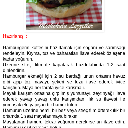
Hazırlanışı :
Hamburgerin köftesini hazırlamak için soğanı ve sarımsağı
rendeleyin. Kıyma, tuz ve baharatları ilave ederek özleşene
kadar yoğurun.
Üzerine streç film ile kapatarak buzdolabında 1-2 saat
dinlendirin.
Hamburger ekmeği için 2 su bardağı unun ortasını havuz
gibi açıp toz mayayı, şekeri ve tuzu ilave ederek iyice
karıştırın. Maya her tarafa iyice karışmalı.
Mayalı karışım ortasına çırpılmış yumurtayı, zeytinyağı ilave
ederek yavaş yavaş unlu karışımdan ılık su ilavesi ile
yumuşak ele yapışan bir hamur tutun.
Hamurun üzerine nemli bir bez veya streç film örterek ılık bir
ortamda 1 saat mayalanmaya bırakın.
Mayalanan hamuru tekrar yoğurun gerekirse un ilave edin.
Hamuru 6 eşit parçaya bölün.