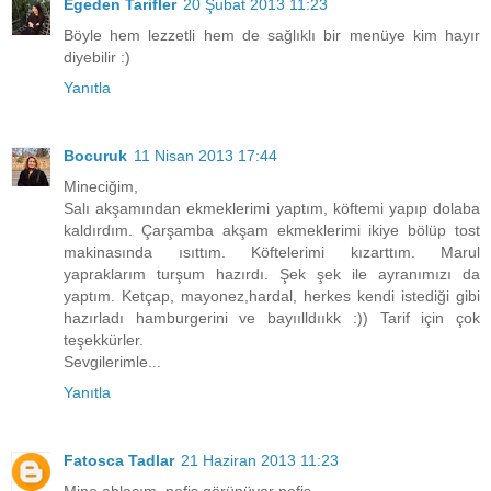
Egeden Tarifler
20 Şubat 2013 11:23
Böyle hem lezzetli hem de sağlıklı bir menüye kim hayır
diyebilir :)
Yanıtla
Bocuruk
11 Nisan 2013 17:44
Mineciğim,
Salı akşamından ekmeklerimi yaptım, köftemi yapıp dolaba
kaldırdım. Çarşamba akşam ekmeklerimi ikiye bölüp tost
makinasında ısıttım. Köftelerimi kızarttım. Marul
yapraklarım turşum hazırdı. Şek şek ile ayranımızı da
yaptım. Ketçap, mayonez,hardal, herkes kendi istediği gibi
hazırladı hamburgerini ve bayıılldııkk :)) Tarif için çok
teşekkürler.
Sevgilerimle...
Yanıtla
Fatosca Tadlar
21 Haziran 2013 11:23
Mine ablacım, nefis görünüyor nefis.