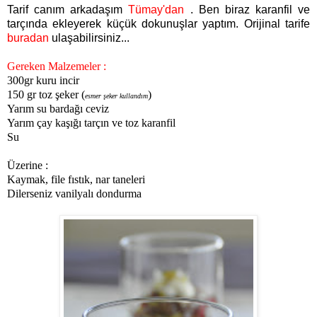
Tarif canım arkadaşım
Tümay'dan
. Ben biraz karanfil ve
tarçında ekleyerek küçük dokunuşlar yaptım. Orijinal tarife
buradan
ulaşabilirsiniz...
Gereken Malzemeler :
300gr kuru incir
150 gr toz şeker (
)
esmer şeker kullandım
Yarım su bardağı ceviz
Yarım çay kaşığı tarçın ve toz karanfil
Su
Üzerine :
Kaymak, file fıstık, nar taneleri
Dilerseniz vanilyalı dondurma