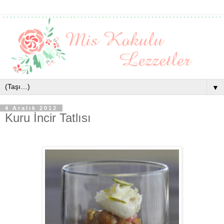
▼
4 Aralık 2012
Kuru İncir Tatlısı