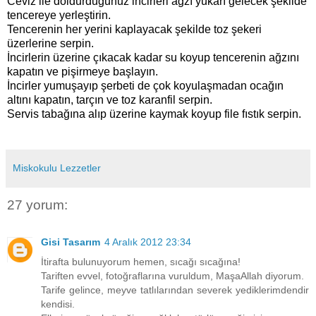
Ceviz ile doldurduğunuz incirleri ağzı yukarı gelecek şekilde
tencereye yerleştirin.
Tencerenin her yerini kaplayacak şekilde toz şekeri
üzerlerine serpin.
İncirlerin üzerine çıkacak kadar su koyup tencerenin ağzını
kapatın ve pişirmeye başlayın.
İncirler yumuşayıp şerbeti de çok koyulaşmadan ocağın
altını kapatın, tarçın ve toz karanfil serpin.
Servis tabağına alıp üzerine kaymak koyup file fıstık serpin.
Miskokulu Lezzetler
27 yorum:
Gisi Tasarım
4 Aralık 2012 23:34
İtirafta bulunuyorum hemen, sıcağı sıcağına!
Tariften evvel, fotoğraflarına vuruldum, MaşaAllah diyorum.
Tarife gelince, meyve tatlılarından severek yediklerimdendir
kendisi.