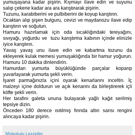
yumuşayana kadar pişirin. Kıymayı ilave edin ve suyunu
salıp çekene kadar ara ara karıştırarak pişirin.
Tuzunu, karabiberini ve pulbiberini de koyup karıştırın.
Ocaktan alıp şişen bulguru, cevizi ve maydanozu ilave edip
karıştırın ve soğutun.
Hamuru hazırlamak için oda sıcaklığındaki tereyağını,
sıvıyağı, yoğurdu ve tuzu karıştırma kabının içinde elinizle
iyice karıştırın.
Yavaş yavaş unu ilave edin ve kabartma tozunu da
ekleyerek kulak memesi yumuşaklığında bir hamur yoğurun.
Hamuru 10 dakika dinlendirin.
Hamurdan yumurta büyüklüğünde parçalar koparıp
yuvarlayarak yumurta şekli verin.
İşaret parmağınızla içini oyarak kenarlarını inceltin. İç
malzeyi içine doldurun ve açık kenarını da birleştirerek içli
köfte şekli verin.
Her tarafını galeta ununa bulayarak yağlı kağıt serilmiş
tepsiye dizin.
Önceden 180 derece ısıtılmış fırında altın sarısı rengini
alıncaya kadar pişirin.
Miskokulu Lezzetler