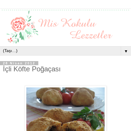
▼
28 Nisan 2012
İçli Köfte Poğaçası